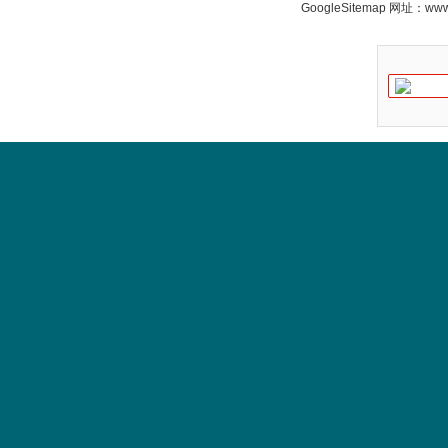
GoogleSitemap
网址：www.s
W.Soehngen GmbH