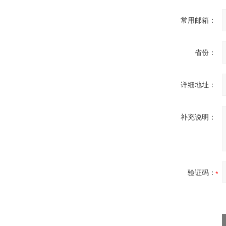
常用邮箱：
省份：
PMA Prozess- und
Maschinen-
Automation GmbH
详细地址：
补充说明：
OptoPrecision
Cesyco Endoskop
HTO 38 内窥镜
验证码：