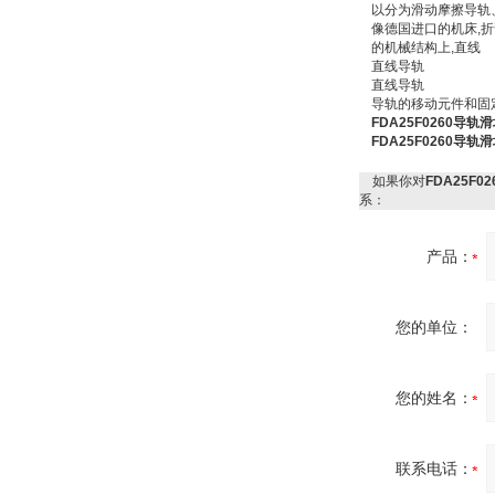
以分为滑动摩擦导轨
像德国进口的机床,
的机械结构上,直线
直线导轨
直线导轨
导轨的移动元件和固定
德国HBM
FDA25F0260导轨
FDA25F0260导轨
如果你对
FDA25F0
系：
产品：
ZIGOR
您的单位：
您的姓名：
SIEMENS 6SB2073-
联系电话：
5BA00-0AA0