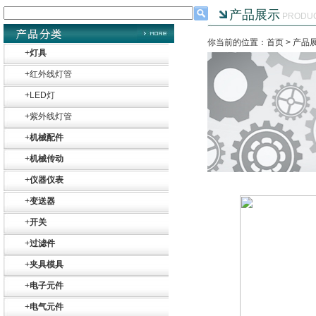
产品展示
PRODU
你当前的位置：首页 >
产品
+
灯具
+
红外线灯管
Belimo SF24A-
+
LED灯
SR+KH-AFB AF24-
MFT
+
紫外线灯管
+
机械配件
+
机械传动
+
仪器仪表
+
变送器
德国HBM
+
开关
+
过滤件
+
夹具模具
+
电子元件
+
电气元件