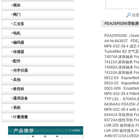
ZIGOR
+
模块
+
阀门
点击
FDA25F0260导轨
+
工业泵
+
电机
FDA25F0260（Guide 
Art-Nr.84363T FD
+
编码器
MFK-032-39.4 滤芯 
SIEMENS 6SB2073-
Turbofilter B2 空气
+
传感器
5BA00-0AA0
74074A 滚珠轴承 Fra
+
配件
74115A 滚珠轴承 Fra
74060A 滚珠轴承 Fra
+
光学仪器
74110A 滚珠轴承 Fra
0812-03 Kapselfe
+
其他
0810-03 Kapselfe
0001-009 Ersatztei
+
希而科
MFK-032-39.4 Filte
+
通用设备
TYP LEL；97045A 
PMA Prozess- und
Maschinen-
84364AU FDA35K-
+
系统
Automation GmbH
MFK-032-39.4 with 
84441A 导轨滑块 Fra
+
计量测量
83724A 线性导轨 Fra
LVB-200 旋转接头 Fr
LVA-200 旋转接头 Fr
ArtNr.97115A LVE