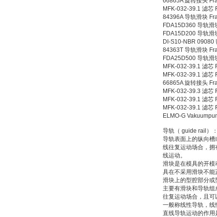
66865A 旋转接头 Fra
MFK-032-39.1 滤芯 
84396A 导轨滑块 Fra
FDA15D360 导轨滑块
DRAGER氧气检测仪
FDA15D200 导轨滑块
氧气浓度
DI-S10-NBR 09080
25%POLYTRON
84363T 导轨滑块 Fra
3000 22V
FDA25D500 导轨滑块
MFK-032-39.1 滤芯 
MFK-032-39.1 滤芯 
66865A 旋转接头 Fra
MFK-032-39.3 滤芯 
MFK-032-39.1 滤芯 
MFK-032-39.1 滤芯 
W.Soehngen GmbH
ELMO-G Vakuumpu
导轨（ guide 
导轨表面上的纵向槽
线往复运动场合，拥
线运动。
滑块是在模具的开模
具在不采用滑块不能
滑块上的型腔部分或
Belimo SF24A-
主要有滑块和导轨组
SR+KH-AFB AF24-
往复运动场合，且可
MFT
一般称线性导轨，线
直线导轨运动的作用