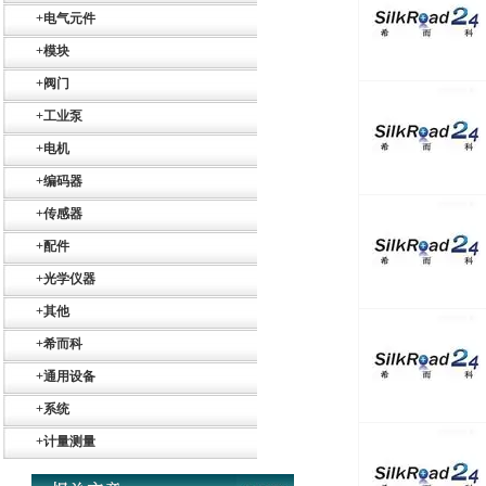
+
电气元件
+
模块
+
阀门
+
工业泵
+
电机
+
编码器
+
传感器
+
配件
+
光学仪器
+
其他
+
希而科
+
通用设备
Belimo SF24A-
+
系统
SR+KH-AFB AF24-
MFT
+
计量测量