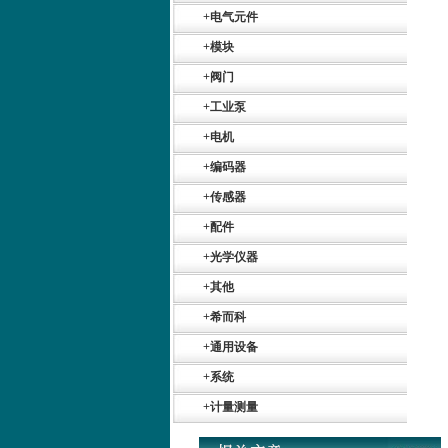
+
电气元件
+
模块
+
阀门
+
工业泵
+
电机
+
编码器
+
传感器
+
配件
+
光学仪器
Belimo SF24A-
+
其他
SR+KH-AFB AF24-
MFT
+
希而科
+
通用设备
+
系统
+
计量测量
德国HBM