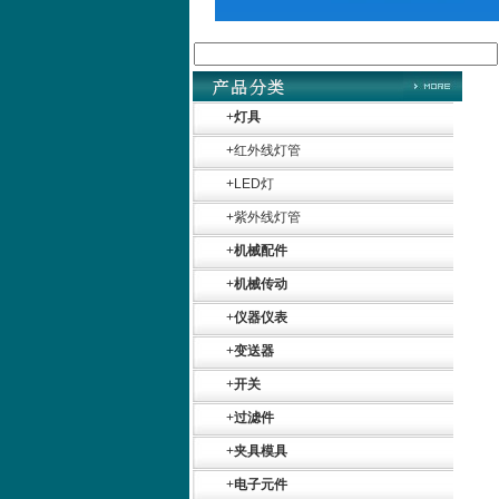
+
灯具
+
红外线灯管
+
LED灯
+
紫外线灯管
+
机械配件
+
机械传动
+
仪器仪表
+
变送器
+
开关
+
过滤件
+
夹具模具
+
电子元件