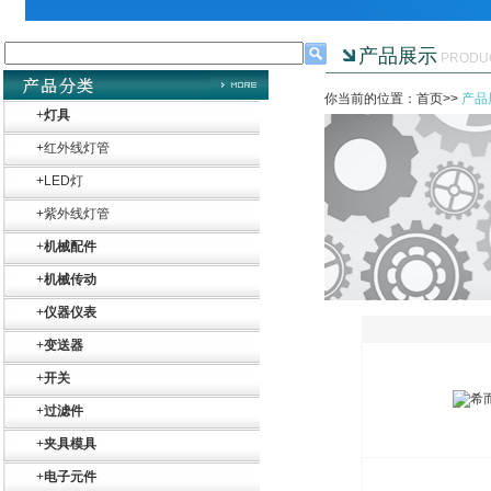
产品展示
PRODU
你当前的位置：首页>>
产品
+
灯具
+
红外线灯管
+
LED灯
+
紫外线灯管
+
机械配件
+
机械传动
+
仪器仪表
+
变送器
Belimo SF24A-
SR+KH-AFB AF24-
+
开关
MFT
+
过滤件
+
夹具模具
+
电子元件