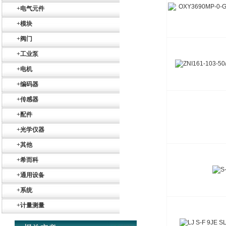
+
电气元件
德国HBM
+
模块
+
阀门
+
工业泵
+
电机
+
编码器
+
传感器
ZIGOR
+
配件
+
光学仪器
+
其他
+
希而科
+
通用设备
SIEMENS 6SB2073-
5BA00-0AA0
+
系统
+
计量测量