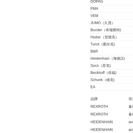
DOPAG
PMA
VEM
JUMO（久茂）
W.Soehngen GmbH
Burster（布瑞斯特)
Hydac（贺德克）
Turck（图尔克)
B&R
Heidenhain（海德汉)
Suco（苏克)
Belimo SF24A-
Beckhoff（倍福)
SR+KH-AFB AF24-
Schunk（雄克)
MFT
EA
品牌
存
REXROTH
备
REXROTH
备
德国HBM
HEIDENHAIN
an
HEIDENHAIN
an