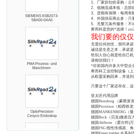
1
、厂家折扣价采购：公
SIEMENS 6SB2073-
2
、低物流成本低：总部
5BA00-0AA0
3
、货期有保障：每周有
4
、外国供应商众多：只
5
、无繁冗条件服务：不
希而科是您的*选择！zu
我们要的仅仅
无需任何担忧，我司承诺
诚信是生意之本，承诺是
PMA Prozess- und
给别人信心就是给自己机
Maschinen-
请相信我们！
Automation GmbH
*目前国内许多大中型企
希而科工业控制设备（上
从欧盟采购回来，并送到
只要这个厂家还存在，这
亚太区代理品牌
德国Honsberg （
OptoPrecision
Cesyco Endoskop
德国Proxitron（
HTO 38 内窥镜
德国MANKENBERG
德国Beck（贝克)微差
德国Ahlborn （爱尔
德国FSG 线性传感器
德国
全系列
Erwin halder