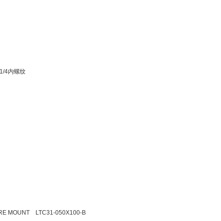
）G1/4内螺纹
1
RE MOUNT LTC31-050X100-B