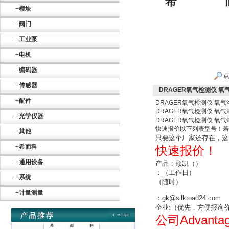
SR+KH-AFB AF24-
MFT
+
模块
+
阀门
+
工业泵
+
电机
+
编码器
点
德国HBM
+
传感器
DRAGER氧气检测仪 氧气浓
+
配件
DRAGER氧气检测仪 氧气浓度
DRAGER氧气检测仪 氧气浓度
+
光学仪器
DRAGER氧气检测仪 氧气浓度
快速报价以下列表型号！若
+
其他
只要这个厂家还存在，这
+
希而科
快速报价！
ZIGOR
+
通用设备
产品：顾凯（）
：
（工作日）
+
系统
（随时）
+
计量测量
：
gk@silkroad24.com
企业
:
（
优先，方便报询
Advanta
公司