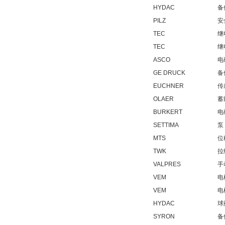
HYDAC
备
PILZ
安
TEC
继
TEC
继
ZIGOR
ASCO
电
GE DRUCK
备
EUCHNER
传
OLAER
蓄
BURKERT
电
SETTIMA
泵
MTS
位
SIEMENS 6SB2073-
5BA00-0AA0
TWK
拉
VALPRES
手
VEM
电
VEM
电
HYDAC
球
SYRON
备
PMA Prozess- und