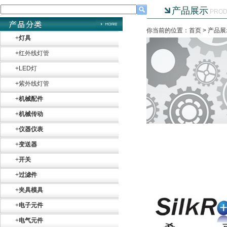
产品展示
PROD
你当前的位置：首页 >
产品展
+
灯具
+
红外线灯管
+
LED灯
+
紫外线灯管
+
机械配件
+
机械传动
+
仪器仪表
+
变送器
+
开关
+
过滤件
+
夹具模具
+
电子元件
+
电气元件
Belimo SF24A-