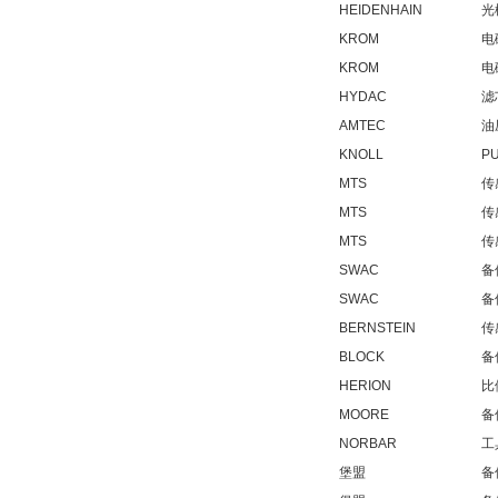
Maschinen-
HEIDENHAIN
光
Automation GmbH
KROM
电
KROM
电
HYDAC
滤
AMTEC
油
KNOLL
P
OptoPrecision
Cesyco Endoskop
MTS
传
HTO 38 内窥镜
MTS
传
MTS
传
SWAC
备
SWAC
备
BERNSTEIN
传
Inficon Valve型号
BLOCK
备
VSA016-X 250-255
HERION
比
MOORE
备
NORBAR
工
堡盟
备