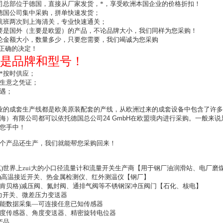
司总部位于德国，直接从厂家发货，*，享受欧洲本国企业的价格折扣！
德国公司集中采购，拼单快速发货；
航班两次到上海清关，专业快速通关；
要是国外（主要是欧盟）的产品，不论品牌大小，我们同样为您采购！
论金额大小，数量多少，只要您需要，我们竭诚为您采购
i正确的决定！
是品牌和型号！
*按时供应；
生意之凭证；
遇；
业的成套生产线都是欧美原装配套的产线，从欧洲过来的成套设备中包含了许
海）有限公司都可以依托德国总公司
24 GmbH
在欧盟境内进行采购。一般来说
您手中！
个产品还生产，我们就能帮您采购回来！
豪斯派克)世界上zui大的小口径流量计和流量开关生产商【用于钢厂油润滑站、电厂磨
柏西铁龙)高温接近开关、热金属检测仪、红外测温仪【钢厂】
（曼肯贝格)减压阀、氮封阀、通排气阀等不锈钢深冲压阀门【石化、核电】
压力开关、微差压力变送器
邦)万能数据采集—可连接任意已知传感器
、角度传感器、角度变送器、精密旋转电位器
产品