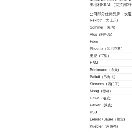
奥地利KRAL（克拉)
公司部分优势品牌，欢迎
Inficon Valve型号
VSA016-X 250-255
Rexroth（力士乐)
Sommer（索玛)
Atos（阿托斯)
Fibro
Phoenix（菲尼克斯）
堡盟（宝盟）
MSE Filterpressen
HBM
GmbH
Brinkmann（布曼)
Balluff（巴鲁夫)
Siemens（西门子)
Moog（穆格)
Hawe（哈威）
Parker（派克)
DRAGER氧气检测仪
KSB
氧气浓度
Lenord+Bauer（兰宝)
25%POLYTRON
3000 22V
Kuebler（库伯勒)