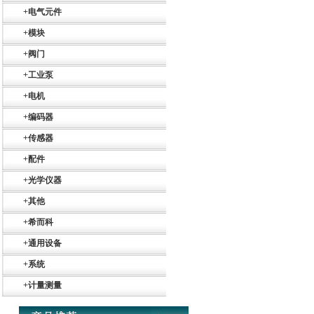
+
电气元件
+
模块
+
阀门
+
工业泵
+
电机
+
编码器
+
传感器
+
配件
+
光学仪器
+
其他
Belimo SF24A-
SR+KH-AFB AF24-
+
希而科
MFT
+
通用设备
+
系统
+
计量测量