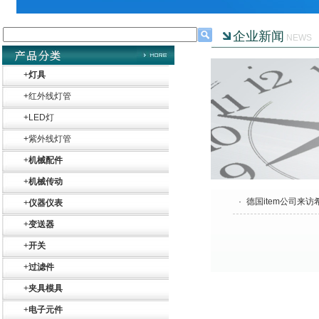
企业新闻
NEWS
+
灯具
+
红外线灯管
+
LED灯
+
紫外线灯管
+
机械配件
+
机械传动
·
德国item公司来访
+
仪器仪表
+
变送器
+
开关
+
过滤件
+
夹具模具
+
电子元件