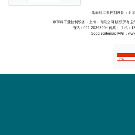
PMA Prozess- und
希而科工业控制设备（上海
Maschinen-
Automation GmbH
希而科工业控制设备（上海）有限公司 版权所有 总
电话：021-20363004 传真： 手机：
GoogleSitemap
网址：www.s
OptoPrecision
Cesyco Endoskop
HTO 38 内窥镜
Inficon Valve型号
VSA016-X 250-255