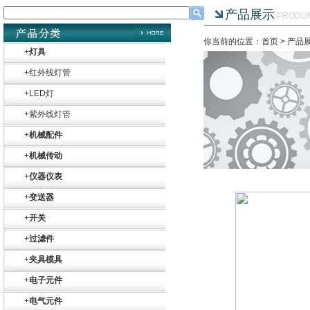
产品展示
PRODU
你当前的位置：首页 >
产品
+
灯具
+
红外线灯管
+
LED灯
+
紫外线灯管
+
机械配件
+
机械传动
+
仪器仪表
+
变送器
+
开关
+
过滤件
+
夹具模具
+
电子元件
+
电气元件