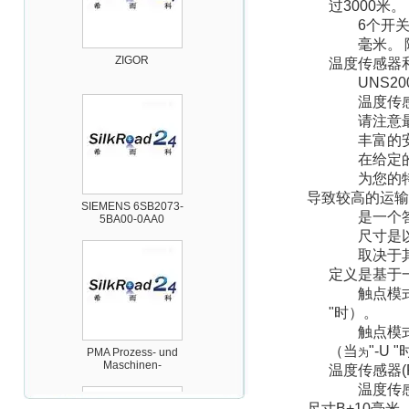
过
3000
米。
6
个开
毫米。
ZIGOR
温度传感器
UNS20
温度传
请注意
丰富的
在给定
为您的
SIEMENS 6SB2073-
导致较高的运输
5BA00-0AA0
是一个
尺寸是
取决于
定义是基于
触点模
"
时）。
触点模
PMA Prozess- und
（当
"-U "
为
Maschinen-
Automation GmbH
温度传感器
温度传
尺寸
B+10
毫米