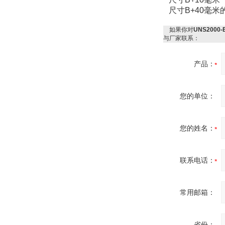
尺寸
B+40
毫米
如果你对
UNS2000
与厂家联系：
OptoPrecision
Cesyco Endoskop
HTO 38 内窥镜
产品：
您的单位：
Inficon Valve型号
您的姓名：
VSA016-X 250-255
联系电话：
常用邮箱：
MSE Filterpressen
GmbH
省份：