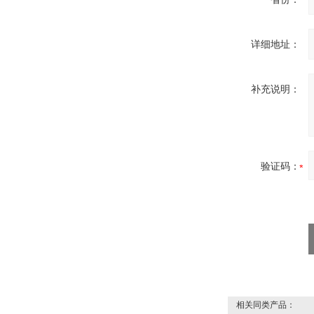
详细地址：
DRAGER氧气检测仪
补充说明：
氧气浓度
25%POLYTRON
3000 22V
验证码：
W.Soehngen GmbH
相关同类产品：
Belimo SF24A-