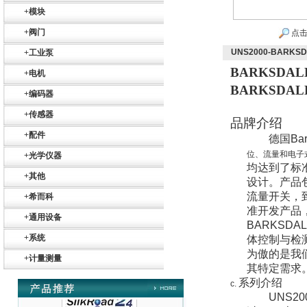
+
模块
+
阀门
点击
UNS2000-BARKS
+
工业泵
BARKSDAL
+
电机
BARKSDAL
+
编码器
+
传感器
品牌介绍
Belimo SF24A-
SR+KH-AFB AF24-
+
配件
德国
Bar
MFT
位、流量和电子
+
光学仪器
均达到了标
+
其他
设计。产品
流量开关，
+
希而科
准开发产品
+
通用设备
BARKSDA
德国HBM
+
系统
体控制与检
为傲的是我
+
计量测量
其特定需求
系列介绍
c.
UNS20