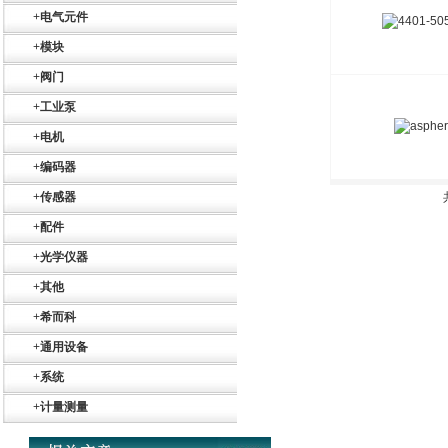
+
电气元件
+
模块
+
阀门
+
工业泵
+
电机
Belimo SF24A-
SR+KH-AFB AF24-
MFT
+
编码器
+
传感器
+
配件
+
光学仪器
+
其他
德国HBM
+
希而科
+
通用设备
+
系统
+
计量测量