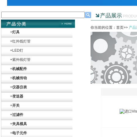
产品展示
PRODU
你当前的位置：首页>>
产品
+
灯具
+
红外线灯管
+
LED灯
+
紫外线灯管
+
机械配件
+
机械传动
+
仪器仪表
+
变送器
+
开关
+
过滤件
+
夹具模具
+
电子元件