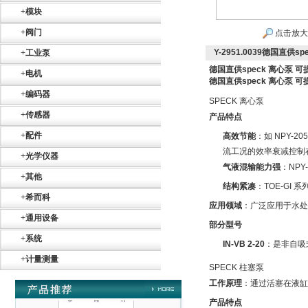
+
模块
+
阀门
点击放大
Y-2951.0039德国直供
+
工业泵
德国直供speck 离心泵 
+
电机
德国直供speck 离心泵 
+
编码器
Belimo SF24A-
SPECK 离心泵
SR+KH-AFB AF24-
+
传感器
产品特点
MFT
+
配件
高效节能
：如 NPY
流工况的效率衰减控制在
+
光学仪器
气液混输能力强
：NP
+
其他
结构紧凑
：TOE-GI
+
希而科
应用领域
：广泛应用于水处
德国HBM
+
通用设备
部分型号
+
系统
IN-VB 2-20
：是非自吸式
+
计量测量
SPECK 柱塞泵
工作原理
：通过活塞在液缸
产品特点