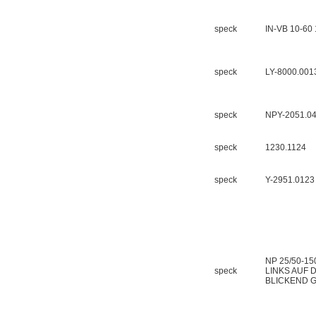
Inficon Valve型号
VSA016-X 250-255
speck
IN-VB 10-60
speck
LY-8000.001
speck
NPY-2051.0
MSE Filterpressen
GmbH
speck
1230.1124
speck
Y-2951.0123
DRAGER氧气检测仪
氧气浓度
25%POLYTRON
NP 25/50-1
3000 22V
speck
LINKS AUF
BLICKEND 