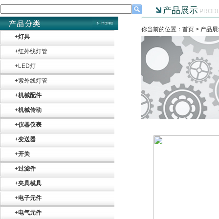
产品展示
PROD
你当前的位置：首页 >
产品展
+
灯具
+
红外线灯管
+
LED灯
+
紫外线灯管
+
机械配件
+
机械传动
+
仪器仪表
+
变送器
+
开关
+
过滤件
+
夹具模具
+
电子元件
+
电气元件