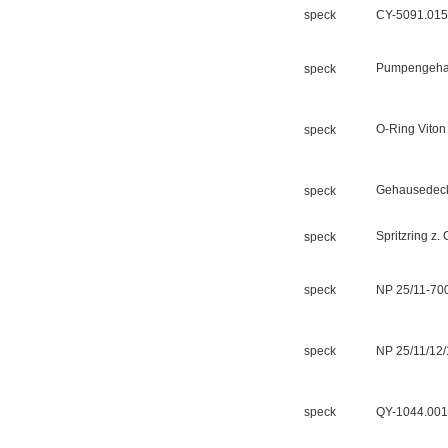
speck
CY-5091.01
OptoPrecision
Cesyco Endoskop
Pumpengeha
speck
HTO 38 内窥镜
O-Ring Vito
speck
Gehausedec
speck
Inficon Valve型号
VSA016-X 250-255
Spritzring 
speck
speck
NP 25/11-70
speck
NP 25/11/12/
MSE Filterpressen
GmbH
speck
QY-1044.00