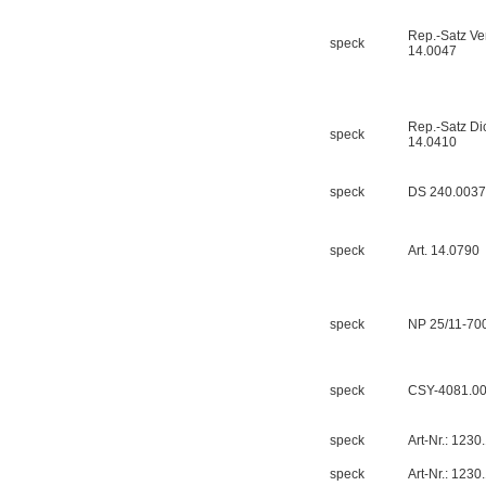
Rep.-Satz Ve
speck
14.0047
DRAGER氧气检测仪
氧气浓度
25%POLYTRON
Rep.-Satz D
speck
3000 22V
14.0410
speck
DS 240.0037
speck
Art. 14.0790
W.Soehngen GmbH
speck
NP 25/11-70
speck
CSY-4081.0
Belimo SF24A-
speck
Art-Nr.: 1230
SR+KH-AFB AF24-
MFT
speck
Art-Nr.: 1230