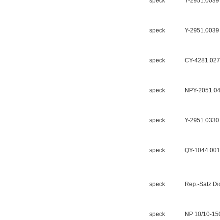
speck
Y-2951.0039
speck
Y-2951.0039
speck
CY-4281.02
PMA Prozess- und
Maschinen-
Automation GmbH
speck
NPY-2051.0
speck
Y-2951.0330
OptoPrecision
speck
QY-1044.00
Cesyco Endoskop
HTO 38 内窥镜
speck
Rep.-Satz Di
speck
NP 10/10-1