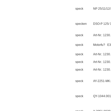
speck
NP 25/11/12/
specken
DSO-P 125/ 
德国HBM
speck
Art-Nr.: 1230
speck
Motorfu?
E3
speck
Art-Nr.: 1230
speck
Art-Nr.: 1230
ZIGOR
speck
Art-Nr.: 1230
speck
AY-2251-MK
speck
QY-1044.00
SIEMENS 6SB2073-
5BA00-0AA0