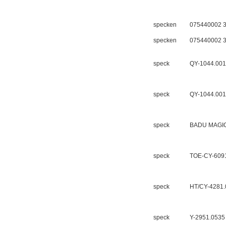
W.Soehngen GmbH
specken
075440002 3
specken
075440002 3
speck
QY-1044.00
speck
QY-1044.00
speck
BADU MAGIC I
speck
TOE-CY-609
speck
HT/CY-4281.
speck
Y-2951.0535