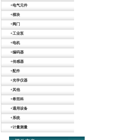
+
电气元件
+
模块
+
阀门
+
工业泵
+
电机
+
编码器
+
传感器
+
配件
+
光学仪器
+
其他
+
希而科
Belimo SF24A-
+
通用设备
SR+KH-AFB AF24-
MFT
+
系统
+
计量测量