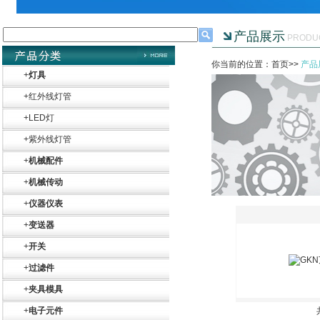
产品展示
PRODU
你当前的位置：首页>>
产品
+
灯具
+
红外线灯管
+
LED灯
+
紫外线灯管
+
机械配件
+
机械传动
+
仪器仪表
+
变送器
+
开关
+
过滤件
+
夹具模具
+
电子元件