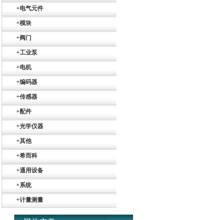
+
电气元件
+
模块
+
阀门
+
工业泵
+
电机
+
编码器
+
传感器
+
配件
+
光学仪器
+
其他
+
希而科
Belimo SF24A-
+
通用设备
SR+KH-AFB AF24-
MFT
+
系统
+
计量测量