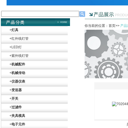
产品展示
PRODU
你当前的位置：首页>>
产品
+
灯具
+
红外线灯管
+
LED灯
+
紫外线灯管
+
机械配件
+
机械传动
+
仪器仪表
+
变送器
+
开关
+
过滤件
+
夹具模具
+
电子元件