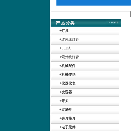
+
灯具
+
红外线灯管
+
LED灯
+
紫外线灯管
+
机械配件
+
机械传动
+
仪器仪表
+
变送器
+
开关
+
过滤件
+
夹具模具
+
电子元件