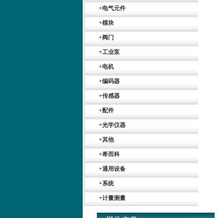
+
电气元件
+
模块
+
阀门
+
工业泵
+
电机
Belimo SF24A-
+
编码器
SR+KH-AFB AF24-
MFT
+
传感器
+
配件
+
光学仪器
+
其他
+
希而科
德国HBM
+
通用设备
+
系统
+
计量测量