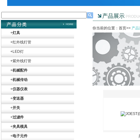
产品展示
PRODU
你当前的位置：首页>>
产品
+
灯具
+
红外线灯管
+
LED灯
+
紫外线灯管
+
机械配件
+
机械传动
+
仪器仪表
+
变送器
+
开关
+
过滤件
+
夹具模具
+
电子元件