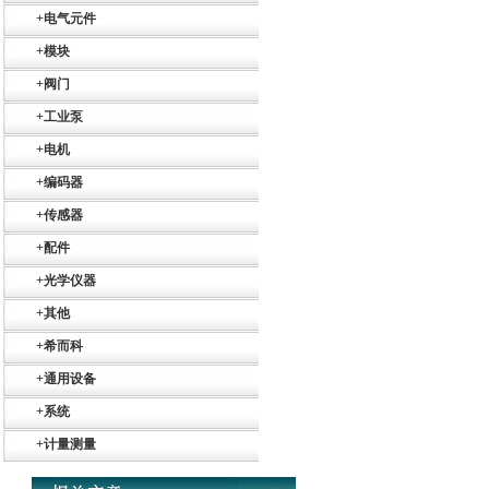
+
电气元件
+
模块
+
阀门
+
工业泵
+
电机
+
编码器
+
传感器
+
配件
+
光学仪器
+
其他
+
希而科
Belimo SF24A-
SR+KH-AFB AF24-
+
通用设备
MFT
+
系统
+
计量测量