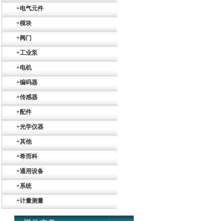
+
电气元件
+
模块
+
阀门
PMA Prozess- und
Maschinen-
+
工业泵
Automation GmbH
+
电机
+
编码器
+
传感器
+
配件
OptoPrecision
+
光学仪器
Cesyco Endoskop
HTO 38 内窥镜
+
其他
+
希而科
+
通用设备
+
系统
+
计量测量
Inficon Valve型号
VSA016-X 250-255