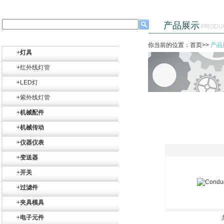
产品展示
PRODU
德国HBM
你当前的位置：首页>>
产品
+
灯具
+
红外线灯管
+
LED灯
+
紫外线灯管
ZIGOR
+
机械配件
+
机械传动
+
仪器仪表
+
变送器
+
开关
+
过滤件
SIEMENS 6SB2073-
5BA00-0AA0
+
夹具模具
+
电子元件