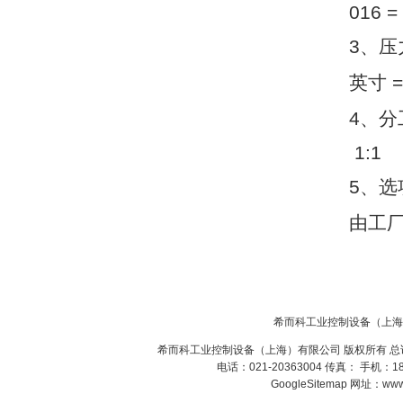
016 =
3
、压
英寸
=
DRAGER氧气检测仪
氧气浓度
4
、分
25%POLYTRON
3000 22V
1:1
5
、选
由工
W.Soehngen GmbH
希而科工业控制设备（上海
希而科工业控制设备（上海）有限公司 版权所有 总
电话：021-20363004 传真： 手机：
Belimo SF24A-
GoogleSitemap
网址：www.s
SR+KH-AFB AF24-