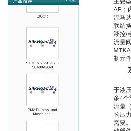
主要
AP
；
ZIGOR
流马
联结
液控
/
流量
MTKA
制元
SIEMENS 6SB2073-
5BA00-0AA0
于液
多
4
个
流量
PMA Prozess- und
Maschinen-
的压
Automation GmbH
需要