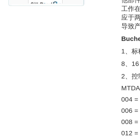
他部
工作
应于
OptoPrecision
导致
Cesyco Endoskop
HTO 38 内窥镜
Buch
1
、标
8
、
16
Inficon Valve型号
2
、控
VSA016-X 250-255
MTDA
004 =
006 =
008 =
MSE Filterpressen
GmbH
012 =