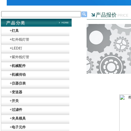
产品报价
PRICE
+
灯具
+
红外线灯管
+
LED灯
+
紫外线灯管
+
机械配件
+
机械传动
+
仪器仪表
+
变送器
+
开关
+
过滤件
+
夹具模具
+
电子元件