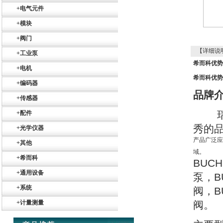
+
电气元件
+
模块
+
阀门
【详细说
+
工业泵
希而科优势品
+
电机
希而科优势品
+
编码器
Belimo SF24A-
SR+KH-AFB AF24-
品牌
+
传感器
MFT
+
配件
秀的
+
光学仪器
产品广泛应
+
其他
域。
+
希而科
BUCH
德国HBM
+
通用设备
泵，
B
+
系统
阀，
B
+
计量测量
阀。