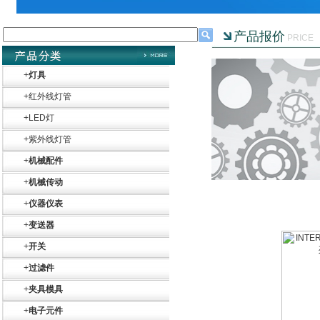
产品报价
PRICE
+
灯具
+
红外线灯管
+
LED灯
+
紫外线灯管
+
机械配件
+
机械传动
+
仪器仪表
+
变送器
+
开关
+
过滤件
+
夹具模具
+
电子元件