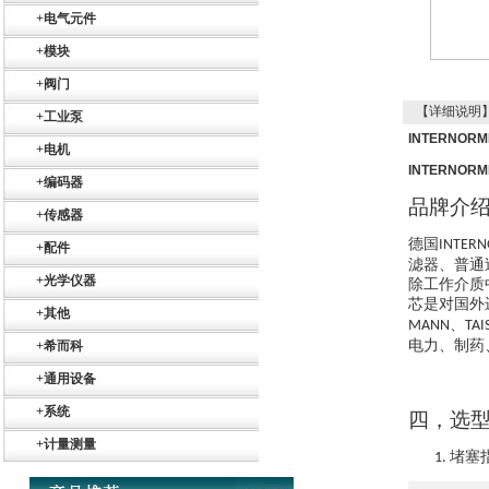
+
电气元件
+
模块
+
阀门
【详细说明
+
工业泵
INTERNO
+
电机
INTERNO
+
编码器
品牌介
+
传感器
德国
INTER
Belimo SF24A-
+
配件
SR+KH-AFB AF24-
滤器、普通
MFT
+
光学仪器
除工作介质
芯是对国外
+
其他
、
MANN
TAI
电力、制药
+
希而科
+
通用设备
+
系统
四，选
德国HBM
+
计量测量
堵塞
1.