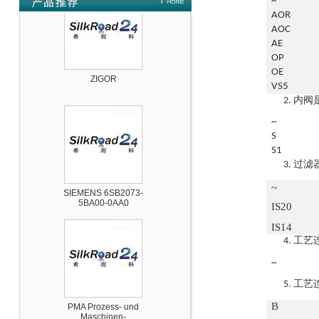
~
AOR
AOC
AE
OP
ZIGOR
OE
VS5
内阀
2.
~
S
S1
过滤
3.
SIEMENS 6SB2073-
~
5BA00-0AA0
IS20
IS14
工艺
4.
~
工艺
5.
PMA Prozess- und
B
Maschinen-
Automation GmbH