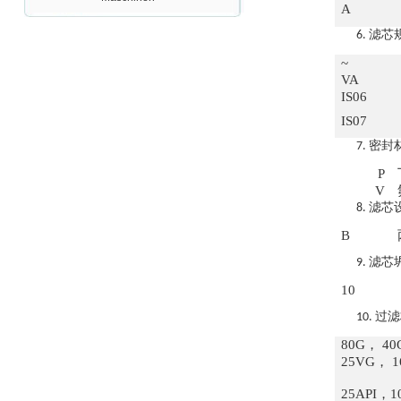
A
滤芯
6.
~
VA
IS06
OptoPrecision
IS07
Cesyco Endoskop
HTO 38 内窥镜
密封
7.
P
V
滤芯
8.
B
Inficon Valve型号
滤芯
9.
VSA016-X 250-255
10
过滤
10.
80G， 4
25VG， 
25API，