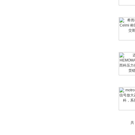
ZIGOR
SIEMENS 6SB2073-
5BA00-0AA0
共
PMA Prozess- und
Maschinen-
Automation GmbH