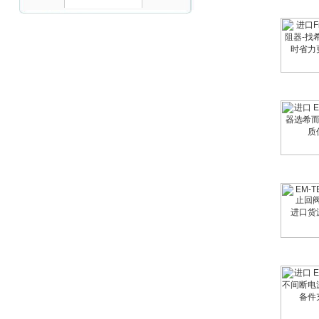
Inficon Valve型号
VSA016-X 250-255
MSE Filterpressen
GmbH
DRAGER氧气检测仪
氧气浓度
25%POLYTRON
3000 22V