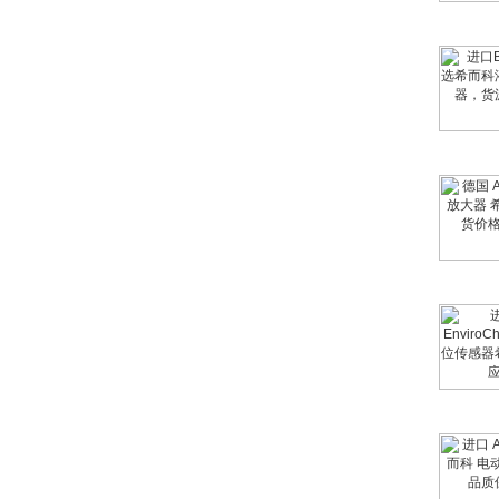
W.Soehngen GmbH
Belimo SF24A-
SR+KH-AFB AF24-
MFT
德国HBM