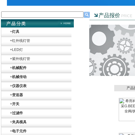
产品报价
PRICE
+
灯具
+
红外线灯管
+
LED灯
+
紫外线灯管
+
机械配件
+
机械传动
+
仪器仪表
产品
+
变送器
+
开关
+
过滤件
+
夹具模具
Belimo SF24A-
SR+KH-AFB AF24-
+
电子元件
MFT