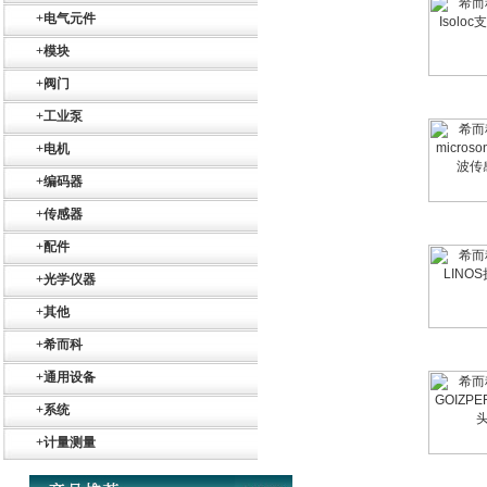
+
电气元件
+
模块
+
阀门
+
工业泵
德国HBM
+
电机
+
编码器
+
传感器
+
配件
+
光学仪器
ZIGOR
+
其他
+
希而科
+
通用设备
+
系统
+
计量测量
SIEMENS 6SB2073-