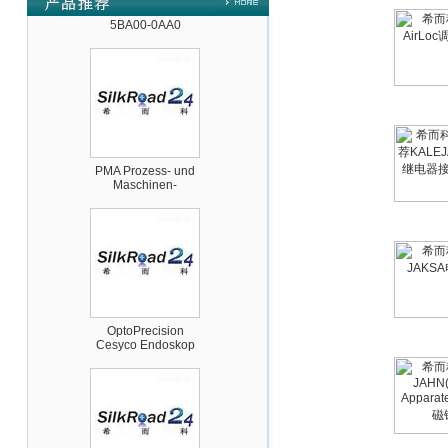
5BA00-0AA0
PMA Prozess- und
Maschinen-
Automation GmbH
OptoPrecision
Cesyco Endoskop
HTO 38 内窥镜