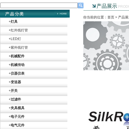
产品展示
PROD
你当前的位置：首页 >
产品展
+
灯具
+
红外线灯管
+
LED灯
+
紫外线灯管
+
机械配件
+
机械传动
+
仪器仪表
Belimo SF24A-
SR+KH-AFB AF24-
+
变送器
MFT
+
开关
+
过滤件
+
夹具模具
+
电子元件
德国HBM
+
电气元件