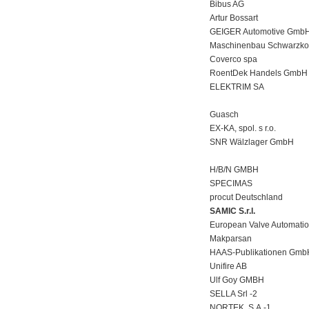
Bibus AG
Artur Bossart
GEIGER Automotive Gmb
Maschinenbau Schwarzk
Coverco spa
RoentDek Handels GmbH
ELEKTRIM SA
Guasch
EX-KA, spol. s r.o.
SNR Wälzlager GmbH
H/B/N GMBH
SPECIMAS
procut Deutschland
SAMIC S.r.l.
European Valve Automatio
Makparsan
HAAS-Publikationen Gmb
Unifire AB
Ulf Goy GMBH
SELLA Srl -2
NORTEK, S.A.-1