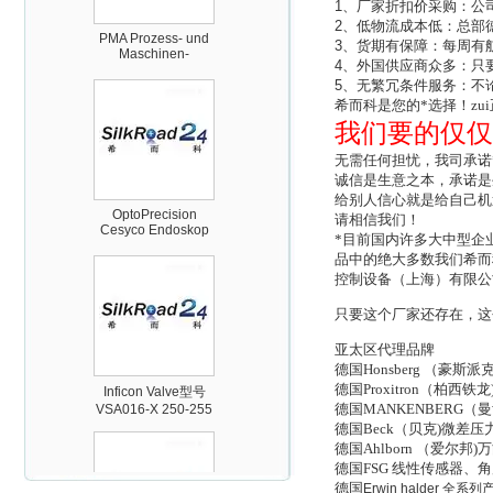
PMA Prozess- und
1
、厂家折扣价采购：公
Maschinen-
2
、低物流成本低：总部
Automation GmbH
3
、货期有保障：每周有
4
、外国供应商众多：只
5
、无繁冗条件服务：不
希而科是您的*选择！zu
我们要的仅仅
无需任何担忧，我司承诺
OptoPrecision
诚信是生意之本，承诺是
Cesyco Endoskop
给别人信心就是给自己机
HTO 38 内窥镜
请相信我们！
*目前国内许多大中型企
品中的绝大多数我们希而
控制设备（上海）有限公
只要这个厂家还存在，这
亚太区代理品牌
Inficon Valve型号
德国Honsberg （
VSA016-X 250-255
德国Proxitron（
德国MANKENBERG
德国Beck（贝克)微差
德国Ahlborn （爱尔
德国FSG 线性传感器
德国
Erwin halder
全系列