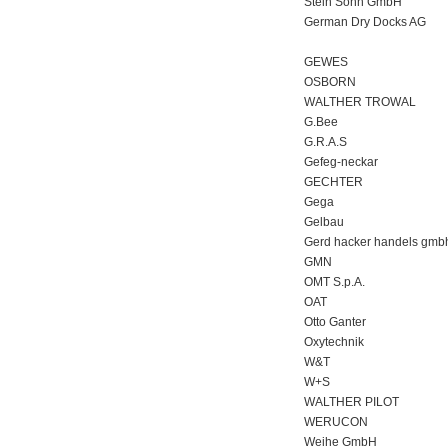
Stein Sohn GmbH
German Dry Docks AG
GEWES
OSBORN
WALTHER TROWAL
G.Bee
G.R.A.S
Gefeg-neckar
GECHTER
Gega
Gelbau
Gerd hacker handels gmb
GMN
OMT S.p.A.
OAT
Otto Ganter
Oxytechnik
W&T
W+S
WALTHER PILOT
WERUCON
Weihe GmbH