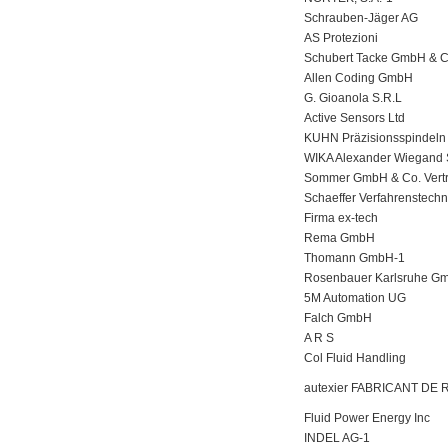
Schrauben-Jäger AG
AS Protezioni
Schubert Tacke GmbH & C
Allen Coding GmbH
G. Gioanola S.R.L
Active Sensors Ltd
KUHN Präzisionsspindel
WIKA Alexander Wiegand 
Sommer GmbH & Co. Vert
Schaeffer Verfahrenstech
Firma ex-tech
Rema GmbH
Thomann GmbH-1
Rosenbauer Karlsruhe G
5M Automation UG
Falch GmbH
A R S
Col Fluid Handling
autexier FABRICANT DE
Fluid Power Energy Inc
INDEL AG-1