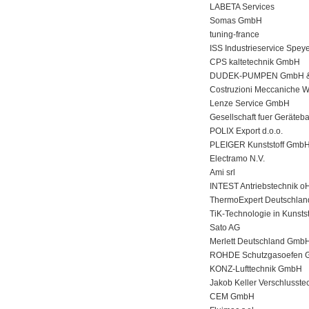
LABETA Services
Somas GmbH
tuning-france
ISS Industrieservice Spe
CPS kaltetechnik GmbH
DUDEK-PUMPEN GmbH &
Costruzioni Meccaniche Wein
Lenze Service GmbH
Gesellschaft fuer Geräte
POLIX Export d.o.o.
PLEIGER Kunststoff GmbH
Electramo N.V.
Ami srl
INTEST Antriebstechnik o
ThermoExpert Deutschla
TiK-Technologie in Kunst
Sato AG
Merlett Deutschland Gmb
ROHDE Schutzgasoefen
KONZ-Lufttechnik GmbH
Jakob Keller Verschlusste
CEM GmbH