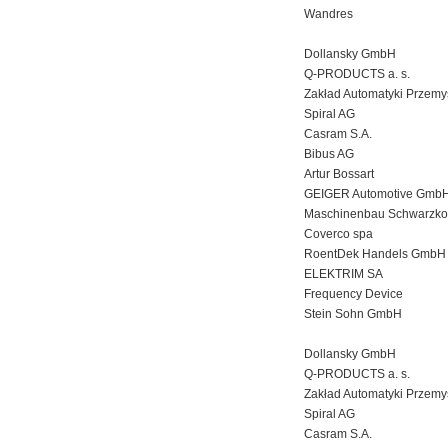
Wandres
Dollansky GmbH
Q-PRODUCTS a. s.
Zakład Automatyki Przemy
Spiral AG
Casram S.A.
Bibus AG
Artur Bossart
GEIGER Automotive Gmb
Maschinenbau Schwarzk
Coverco spa
RoentDek Handels GmbH
ELEKTRIM SA
Frequency Device
Stein Sohn GmbH
Dollansky GmbH
Q-PRODUCTS a. s.
Zakład Automatyki Przemy
Spiral AG
Casram S.A.