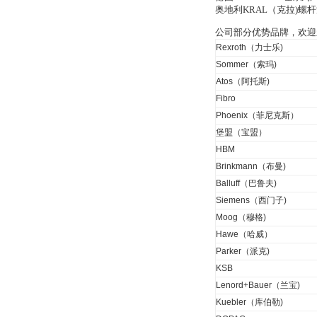
奥地利KRAL（克拉)
MSE Filterpressen
公司部分优势品牌，欢迎
GmbH
Rexroth（力士乐)
Sommer（索玛)
Atos（阿托斯)
Fibro
Phoenix（菲尼克斯）
堡盟（宝盟）
DRAGER氧气检测仪
HBM
氧气浓度
25%POLYTRON
Brinkmann（布曼)
3000 22V
Balluff（巴鲁夫)
Siemens（西门子)
Moog（穆格)
Hawe（哈威）
W.Soehngen GmbH
Parker（派克)
KSB
Lenord+Bauer（兰宝)
Kuebler（库伯勒)