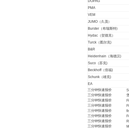
DOPAG
PMA
VEM
Belimo SF24A-
JUMO（久茂）
SR+KH-AFB AF24-
MFT
Burster（布瑞斯特)
Hydac（贺德克）
Turck（图尔克)
B&R
Heidenhain（海德汉)
Suco（苏克)
德国HBM
Beckhoff（倍福)
Schunk（雄克)
EA
三分钟快速报价
S
三分钟快速报价
三分钟快速报价
F
三分钟快速报价
F
三分钟快速报价
f
ZIGOR
三分钟快速报价
F
三分钟快速报价
R
三分钟快速报价
M