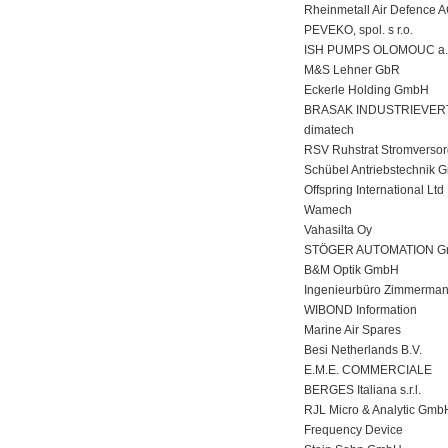
Rheinmetall Air Defence 
PEVEKO, spol. s r.o.
ISH PUMPS OLOMOUC a.
M&S Lehner GbR
Eckerle Holding GmbH
BRASAK INDUSTRIEVER
dimatech
RSV Ruhstrat Stromvers
Schübel Antriebstechnik 
Offspring International Ltd
Wamech
Vahasilta Oy
STÖGER AUTOMATION 
B&M Optik GmbH
Ingenieurbüro Zimmerman
WIBOND Information
Marine Air Spares
Besi Netherlands B.V.
E.M.E. COMMERCIALE
BERGES Italiana s.r.l.
RJL Micro & Analytic Gmb
Frequency Device