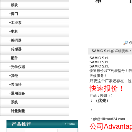
+
模块
+
阀门
+
工业泵
+
电机
ZIGOR
+
编码器
点
+
传感器
SAMIC S.r.l.
的详细资料
+
配件
SAMIC S.r.l.
SAMIC S.r.l.
SAMIC S.r.l.
+
光学仪器
快速报价以下列表型号！若
+
其他
天候服务！
只要这个厂家还存在，这
+
希而科
SIEMENS 6SB2073-
快速报价！
5BA00-0AA0
+
通用设备
产品：顾凯（）
：（优先）
+
系统
：
+
计量测量
：gk@silkroad24.com
Advanta
公司