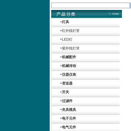
+
灯具
+
红外线灯管
+
LED灯
+
紫外线灯管
+
机械配件
+
机械传动
+
仪器仪表
+
变送器
+
开关
+
过滤件
+
夹具模具
+
电子元件
+
电气元件
Belimo SF24A-