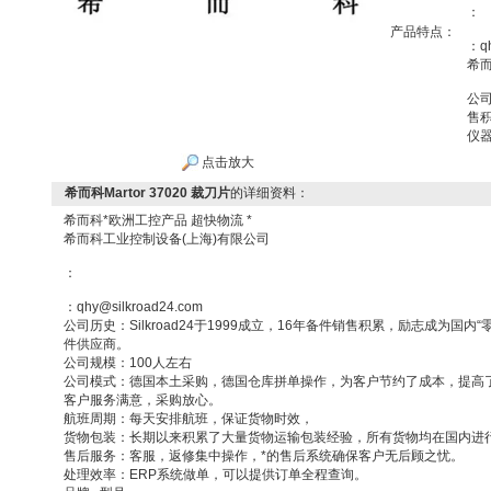
：
产品特点：
：qh
希而
公司
售
仪
点击放大
希而科Martor 37020 裁刀片
的详细资料：
希而科*欧洲工控产品 超快物流 *
希而科工业控制设备(上海)有限公司
：
：qhy@silkroad24.com
公司历史：Silkroad24于1999成立，16年备件销售积累，励志成为国
件供应商。
公司规模：100人左右
公司模式：德国本土采购，德国仓库拼单操作，为客户节约了成本，提高
客户服务满意，采购放心。
航班周期：每天安排航班，保证货物时效，
货物包装：长期以来积累了大量货物运输包装经验，所有货物均在国内进
售后服务：客服，返修集中操作，*的售后系统确保客户无后顾之忧。
处理效率：ERP系统做单，可以提供订单全程查询。