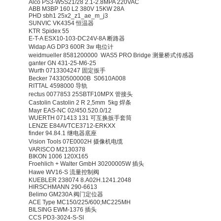
Alco PS3-W5S21/28 2.1-2.8MPA 220VAC
ABB M3BP 160 L2 380V 15KW 28A
PHD sbh1 25x2_z1_ae_m_j3
SUNVIC VK4354 恒温器
KTR Spidex 55
E-T-A ESX10-103-DC24V-8A 断路器
Widap AG DP3 600R 3w 电位计
weidmueller 8581200000 WAS5 PRO Bridge 测量桥式传感器
ganter GN 431-25-M6-25
Wurth 0713304247 固定扳手
Becker 74330500000B S0610A008
RITTAL 4598000 导轨
rectus 0077853 25SBTF10MPX 管接头
Castolin Castolin 2 R 2,5mm 5kg 焊条
Mayr EAS-NC 02/450.520.0/12
WUERTH 071413 131 可互换扳手套筒
LENZE E84AVTCE3712-ERKXX
finder 94.84.1 继电器底座
Vision Tools 07E0002H 摄像机电缆
VARISCO M2130378
BIKON 1006 120X165
Froehlich + Walter GmbH 30200005W 插头
Hawe WV16-S 流量控制阀
KUEBLER 238074 8.A02H.1241.2048
HIRSCHMANN 290-6613
Belimo GM230A 阀门定位器
ACE Type MC150/225/600;MC225MH
BILSING EWM-1376 插头
CCS PD3-3024-S-SI