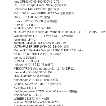
igus CF180.07.05-300/500V 5*0.75
RK Rose+Krieger GmbH 91845 安装支架
Schneider 140DDO35300 接口模块
AVS EGV-111-A78-3/4BN DC24 5W 流量控制阀
HAINBUCH 2801/0020 主轴
Epro PR9268/302-000 位移传感器
Kuka 00-124-890
INOTEC 460501062 DKS100
NEUKUM PH-ISO-aktiv-MeBwander Art.Nr:0021 0410 4～20mA，2
Walther nipple,LP-019-1-WR-553-21-GW 喷嘴
festo MS6-LFP-C
sortimat SMS150.PICONAZAR/B.4/41-V1
ULTRAFILTER SRF 10/30 G2 124264 滤芯
Murtfeldt Rollenkette Murtfeldt 12B-1 DIN8187 91links
SIEMENS 6EP1961-2BA21 接口模块
tuenkers EGT289
SUN A311-309-G01
heidenhain 349 522-44 光栅尺
MESSOTRON Verbindungslinie：2m for DF 12
bielomatik D4-G1/8 30044152
JUMO 00549572 温度传感器
heidenhain 232715-03 位移传感器
Coinex DW-AV-623-M4-276 接近开关
KVT HC1-1.5-B-1
Seill?ngengeber ECN30PL-20A1A-XN:NN 电缆拉
heidenhain 631715-03
WEBER 133873 自动控制器
Walther 70-G13-2-XX005-39-2-Z01
Buschjost 8494093.9651.02400 DN32