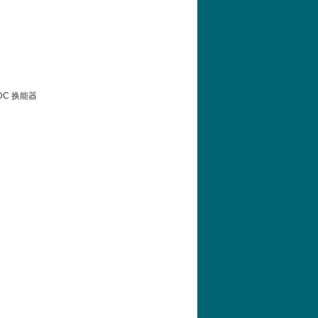
4ⅤDC 换能器