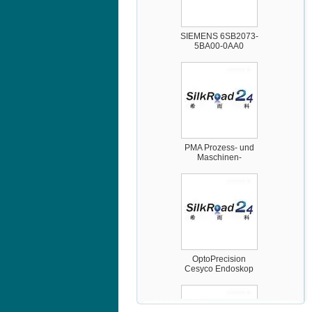
SIEMENS 6SB2073-
5BA00-0AA0
PMA Prozess- und
Maschinen-
Automation GmbH
OptoPrecision
Cesyco Endoskop
HTO 38 内窥镜