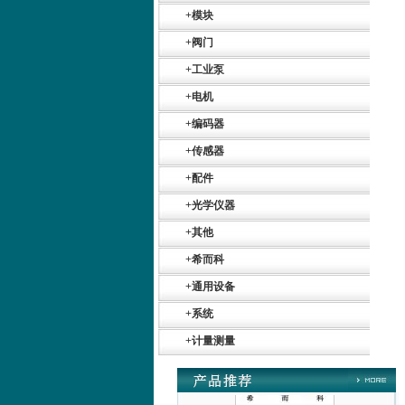
SR+KH-AFB AF24-
MFT
+
模块
+
阀门
+
工业泵
+
电机
+
编码器
德国HBM
+
传感器
+
配件
+
光学仪器
+
其他
+
希而科
ZIGOR
+
通用设备
+
系统
+
计量测量