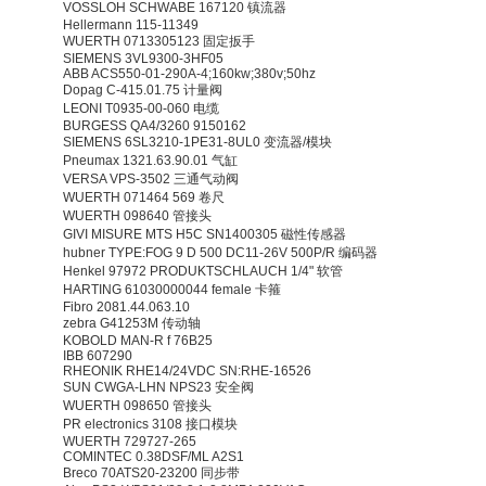
VOSSLOH SCHWABE 167120 镇流器
Hellermann 115-11349
WUERTH 0713305123 固定扳手
SIEMENS 3VL9300-3HF05
ABB ACS550-01-290A-4;160kw;380v;50hz
Dopag C-415.01.75 计量阀
LEONI T0935-00-060 电缆
BURGESS QA4/3260 9150162
SIEMENS 6SL3210-1PE31-8UL0 变流器/模块
Pneumax 1321.63.90.01 气缸
VERSA VPS-3502 三通气动阀
WUERTH 071464 569 卷尺
WUERTH 098640 管接头
GIVI MISURE MTS H5C SN1400305 磁性传感器
hubner TYPE:FOG 9 D 500 DC11-26V 500P/R 编码器
Henkel 97972 PRODUKTSCHLAUCH 1/4" 软管
HARTING 61030000044 female 卡箍
Fibro 2081.44.063.10
zebra G41253M 传动轴
KOBOLD MAN-R f 76B25
IBB 607290
RHEONIK RHE14/24VDC SN:RHE-16526
SUN CWGA-LHN NPS23 安全阀
WUERTH 098650 管接头
PR electronics 3108 接口模块
WUERTH 729727-265
COMINTEC 0.38DSF/ML A2S1
Breco 70ATS20-23200 同步带