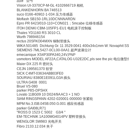
品牌 型号
Vision UI-3370CP-M-GL 4102666719 相机
BLANKENHORN BA 746513
suco 0166-40902-1-034 压力传感器
Moflash SB150-1RL10DCNNNARDN
Epro PR 6423/010-110+CON021；5mcabe 位移传感器
ITOH DENKI CBM-105FP1-EU1 电机滚子控制板
Thales YD1160 RS 3010 CL
Wurth 798946154
rectus 20SFKO04MXN 铜制管接头
WIKA 501485 Dichtung Gr. 11 3529.0041 400x34x1mm W: Novaphit 
SIEMENS 7ML5427-0CL00-0AA1 超声波液位计
emecanique XS4P30PA340,24V,PNP
usmotors MODEL AF22A,CATALOG U32E2DC,pls see the pic 电位
Maier DX 225 R 密封头
CEJN 199581370 软管
SICK C4MT-03634ABB03FE0
SOURIAU 8380E1E091LG3A 插头
ULTRA G408 0001
Bruel VS-080
parker P8S-DPSHX
Lovato 11BG09 10 D024/9A AC3 + 1 NO
SIAM RINGSPANN 4202-020001-000000 张紧轮
MPM No.3.ISB.045B.050.G.001 感应传感器
parker GAI08LR71
"ROSS D 1523 C 5002 G3/4 "
EM-TECHNIK 1A100MG4014PV 塑料管接头
WENGLOR SW983 光电开关
Fibro 2133.12.034 夹子