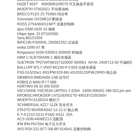
HAZET 854T 4000896109579 可互换扳手套筒
WUERTH 57002021 手动黄油枪
BRECO FLEX 25 T5/660 同步带
Schneider GV2ME10 断路器
ROSS 2754A60011NPT 流量控制阀
igus GSM-1820-15 轴套
Hilger type: 32 AT10/2560
Sera B0153359
INFICON P3000XL 200001552 过滤器
emka 1095-07 尾
Ringspann 4206-030001-000000 联轴器
HBM 1-SLB700A/06-1 感应传感器
SUETRON TP070ATW/107320000 S00001 Art-Nr. 2400713-00 可
BALLUFF BTL7-V50T-M2100-P-C003 位移传感器
FSG G15/3Se1-3N1/PW 620-MU-i01/GS120/FI/K2/IP65 电位器
SIEMENS 8WD4400-1AB 信号灯
KOBOLD MAN-R f 7 6B6
HARTING 09 32 000 6205
VACUVANE VSC0530-1MT551-7-DISA 14/06 008302 386 002,pls s
KROMSCHROEDER UVS10D0G1?D-49018?220/240V
WUERTH 6136324 螺丝刀
SCHMERSAL AZ17-11ZK 安全开关
STASTO MV45RA042-12-12-U 截止阀
E-T-A 2210-S211-P1M1-H111 25A
ACS UDIlt-4400E21S 适配器
IFM IFM PN7594 电子压力开关
AVS PGV-231-B77-3/8-BP 614041 流量控制阀