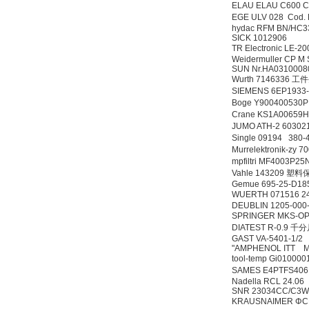
MSE Filterpressen
ELAU ELAU C600
GmbH
EGE ULV 028 Cod
hydac RFM BN/HC33
SICK 1012906
TR Electronic LE-
Weidermuller CP M
SUN Nr.HA031000
Wurth 7146336 
SIEMENS 6EP1933
Boge Y90040053
DRAGER氧气检测仪
Crane KS1A00659
氧气浓度
JUMO ATH-2 603021
25%POLYTRON
Single 09194 380
3000 22V
Murrelektronik-z
mpfiltri MF4003P
Vahle 143209 塑
Gemue 695-25-D18
WUERTH 071516 
DEUBLIN 1205-000-
SPRINGER MKS-O
W.Soehngen GmbH
DIATEST R-0.9 
GAST VA-5401-1/2
"AMPHENOL ITT M
tool-temp Gi010
SAMES E4PTFS40
Nadella RCL 24.06
SNR 23034CC/C3
KRAUSNAIMER ΦC