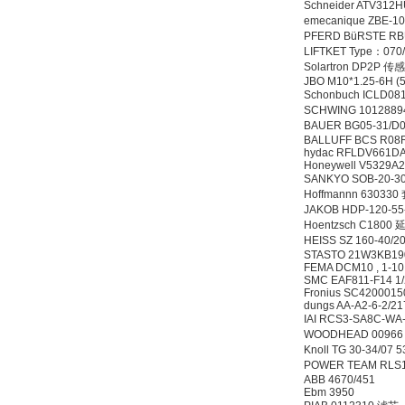
Schneider ATV31
emecanique ZBE-
Belimo SF24A-
PFERD BüRSTE RBU
SR+KH-AFB AF24-
LIFTKET Type：070
MFT
Solartron DP2P 
JBO M10*1.25-6H (
Schonbuch ICLD0
SCHWING 101288
BAUER BG05-31/D
BALLUFF BCS R08
hydac RFLDV661D
Honeywell V5329A
德国HBM
SANKYO SOB-20-3
Hoffmannn 63033
JAKOB HDP-120-5
Hoentzsch C1800
HEISS SZ 160-40/2
STASTO 21W3KB19
FEMA DCM10 , 1-10
SMC EAF811-F14 1
Fronius SC420001
dungs AA-A2-6-2/2
IAI RCS3-SA8C-WA
ZIGOR
WOODHEAD 0096
Knoll TG 30-34/07 
POWER TEAM RLS100
ABB 4670/451
Ebm 3950