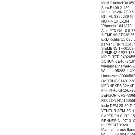
Multi-Contact 30.0
Sera R409.2-180e
Vahle DSWN 7/80 S
RITTAL 3396639
NOR-MEX E-194
"Phoenix 1641879 
Alco PT3-OA -0.8-
SIEMENS 3TK28 25
EKD Kolibri 15.036.
parker 1" (P/N 224
SIEMENS 1FK6103
SIEMENS 6ES7 13
MP FILTER 040205
SCHUNK E46F3(16
wieland Ethernet-Sw
Walther 95288-4-
Hoentzsch A000/5
HARTING 91401
MENNEKES 32A 4P
P+F KFA6-SR2-E
SENSORIK FSP30
ROLLON H111605
festo DFM-25-80-
VENTUR SEM-2C-
CAPTRON CHT3-1
RENNER Nr:9713100
reiff 50AT10/920
Manner Torque fl
Walther LV-004-0