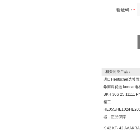
验证码：
相关同类产品：
进口Hentschel选
希而科优选 koncar
BKH 30S 25 1111
精工
HE055/HE102/HE
器，正品保障
K 42 KF- 42.AA