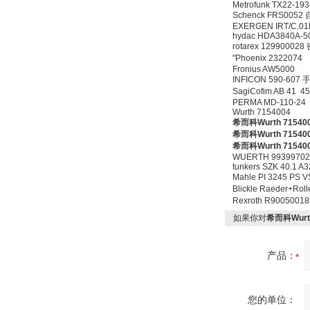
Metrofunk TX22-19
Schenck FRS005
EXERGEN IRT/C.01
hydac HDA3840A-5
rotarex 12990002
"Phoenix 2322074
Fronius AW5000
INFICON 590-607
SagiCofim AB 41 4
PERMA MD-110-24
Wurth 7154004
希而科Wurth 71540
希而科Wurth 71540
希而科Wurth 71540
WUERTH 9939970
tunkers SZK 40.1 A
Mahle PI 3245 PS 
Blickle Raeder+Ro
Rexroth R90050
如果你对
希而科Wurth
产品：
您的单位：