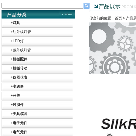
产品展示
PRODU
你当前的位置：首页 >
产品
+
灯具
+
红外线灯管
+
LED灯
+
紫外线灯管
+
机械配件
+
机械传动
+
仪器仪表
+
变送器
+
开关
+
过滤件
+
夹具模具
+
电子元件
+
电气元件