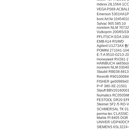
25%POLYTRON
mdexx 2IL1564-
3000 22V
VEGA PS69.ACB
Emerson 5301HA
boni Art.Nr.1045
Sylvac 905.585.10
norelem NLM ?0732
Vulkoprin 200/65/
PFLITSCH EDA 10
W.Soehngen GmbH
EMB A14-RS/WD
Agilent U1273A
POMINI 271041-104
E-T-A 9510-G213-
Honeywell RV281-1
HAINBUCH sk65biz
norelem NLM 0304
Staubli RBE08.
Rexroth R901000
FISHER ge00989x
P+F 380-XE-21501
Stauff BBV20160
Numatics RC0505
FESTOOL DR20 EFF
Steimel SF2 /5 RD-
SCHMERSAL TK 0
perma-tec CLASSI
Mahle PI 8405 DGR
UNIVER UDP40
SIEMENS 6SL3224