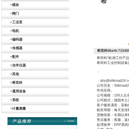
+
模块
+
阀门
+
工业泵
+
电机
+
编码器
+
传感器
希而科Wurth 71540
+
配件
希而科*欧洲工控产品
希而科工业控制设备
+
光学仪器
Belimo SF24A-
SR+KH-AFB AF24-
：
MFT
+
其他
：qhy@silkroad24.
+
希而科
公司历史：Silkr
件供应商。
+
通用设备
公司规模：100人左
+
系统
公司模式：德国本土
客户服务满意，采购
+
计量测量
航班周期：每天安排
德国HBM
货物包装：长期以来
售后服务：客服，返
处理效率：ERP系