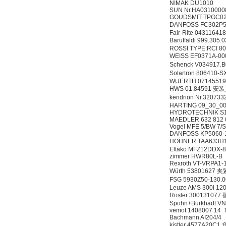
NIMAK DU1010
SUN Nr.HA031000
GOUDSMIT TPGC02
DANFOSS FC302P5
Fair-Rite 04311641
Baruffaldi 999.30
ROSSI TYPE:RCI 80
Inficon Valve型号
WEISS EF0371A-0
VSA016-X 250-255
Schenck V034917
Solartron 806410
WUERTH 0714551
HWS 01.84591 安
kendrion Nr.3207
HARTING 09_30_0
HYDROTECHNIK S11
MAEDLER 632 812 
Vogel MFE 5/BW 7/
MSE Filterpressen
DANFOSS KP5060-
GmbH
HOHNER TAA633H
Eltako MFZ12DDX-
zimmer HWR80L-B
Rexroth VT-VRPA1-
Würth 53801627 
FSG 5930Z50-13
Leuze AMS 300i 12
Rosler 3001310
Spohn+Burkhadt 
vemot 1408007 14
DRAGER氧气检测仪
Bachmann AI204/4
氧气浓度
kistler 4577A20