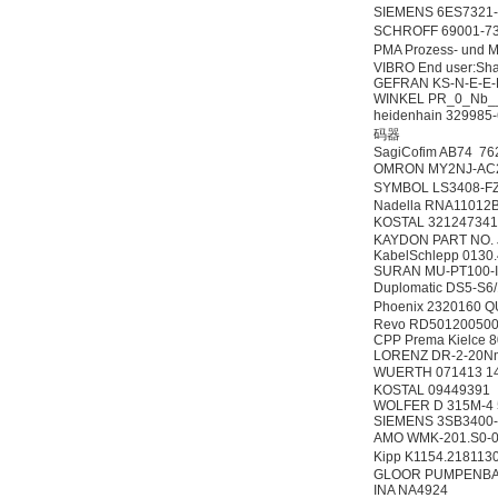
SIEMENS 6ES732
SCHROFF 69001-733 
PMA Prozess- und
VIBRO End user:Sha
GEFRAN KS-N-E-E-
WINKEL PR_0_Nb
heidenhain 329985-
码器
SagiCofim AB74 76
OMRON MY2NJ-A
SYMBOL LS3408-
Nadella RNA11012
KOSTAL 32124734
KAYDON PART NO.
KabelSchlepp 0130
SURAN MU-PT100-
Duplomatic DS5-
Phoenix 2320160 
Revo RD50120050
CPP Prema Kielce 
LORENZ DR-2-20
WUERTH 071413
KOSTAL 09449391
WOLFER D 315M-4
SIEMENS 3SB3400
AMO WMK-201.S0-0
Kipp K1154.218
GLOOR PUMPENBAU 
INA NA4924