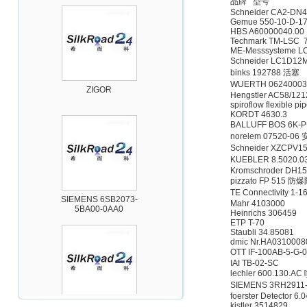
品牌 型号
Schneider CA2-D
Gemue 550-10-D-17
HBS A60000040.00
Techmark TM-LSC
ME-Messsysteme L
Schneider LC1D1
ZIGOR
binks 192788 活塞
WUERTH 0624000
Hengstler AC58/12
spiroflow flexible 
KORDT 4630.3
BALLUFF BOS 6K-
norelem 07520-0
Schneider XZCPV1
KUEBLER 8.5020.0
Kromschroder DH1
SIEMENS 6SB2073-
pizzato FP 515 
5BA00-0AA0
TE Connectivity 1
Mahr 4103000
Heinrichs 306459
ETP T-70
Staubli 34.85081
dmic Nr.HA031000
OTT IF-100AB-5-G-
IAI TB-02-SC
lechler 600.130.A
SIEMENS 3RH291
PMA Prozess- und
foerster Detector 6
Maschinen-
kistler 3514829
Automation GmbH