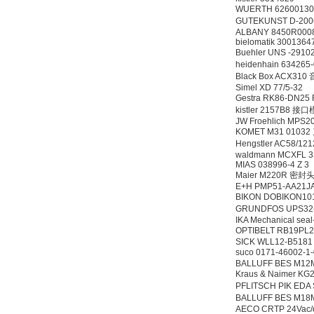
WUERTH 6260013
GUTEKUNST D-20
ALBANY 8450R000
bielomatik 3001364
Buehler UNS -29
heidenhain 634265
Black Box ACX3
Simel XD 77/5-32
OptoPrecision
Gestra RK86-DN2
Cesyco Endoskop
kistler 2157B8 接
HTO 38 内窥镜
JW Froehlich MPS2
KOMET M31 01032
Hengstler AC58/1
waldmann MCXFL 
MIAS 038996-4 Z 3
Maier M220R 密封
E+H PMP51-AA21
BIKON DOBIKON10
Inficon Valve型号
GRUNDFOS UPS32
VSA016-X 250-255
IKA Mechanical se
OPTIBELT RB19PL
SICK WLL12-B518
suco 0171-46002-1
BALLUFF BES M12
Kraus & Naimer 
PFLITSCH PIK ED
BALLUFF BES M1
AECO CRTP 24Vac/