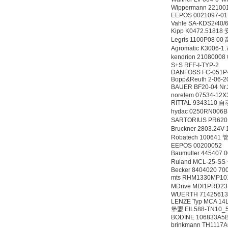
Wippermann 22100
EEPOS 0021097-01 
Vahle SA-KDS2/40/6
Kipp K0472.5181
Legris 1100P08 0
Agromatic K3006-
kendrion 210800
S+S RFF-I-TYP-2
DANFOSS FC-051
Bopp&Reuth 2-06-2
BAUER BF20-04 N
norelem 07534-12X
RITTAL 9343110
hydac 0250RN00
SARTORIUS PR6201
Bruckner 2803.
Robatech 100641
EEPOS 00200052
Baumuller 44540
Ruland MCL-25-S
Becker 8404020 7
mts RHM1330MP1
MDrive MDI1PRD
WUERTH 7142561
LENZE Typ MCA 14
堡盟 EIL588-TN10_5
BODINE 106833A5
brinkmann TH111