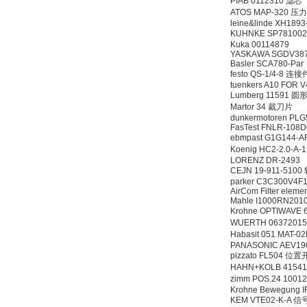
PIAB 0112310 滤芯
ATOS MAP-320 压
leine&linde XH189
KUHNKE SP7810
Kuka 00114879
SIEMENS 6SB2073-
YASKAWA SGDV38
5BA00-0AA0
Basler SCA780-Par
festo QS-1/4-8 连接
tuenkers A10 FOR 
Lumberg 11591 
Martor 34 裁刀片
dunkermotoren PLG
FasTest FNLR-108
ebmpast G1G144
Koenig HC2-2.0-
PMA Prozess- und
LORENZ DR-2493
Maschinen-
CEJN 19-911-51
Automation GmbH
parker C3C300V4F
AirCom Filter elem
Mahle I1000RN201
Krohne OPTIWAVE
WUERTH 0637201
Habasit 051 MAT-0
PANASONIC AEV19
pizzato FL504 位
OptoPrecision
HAHN+KOLB 41541
Cesyco Endoskop
zimm POS.24 1001
HTO 38 内窥镜
Krohne Bewegung I
KEM VTE02-K-A 