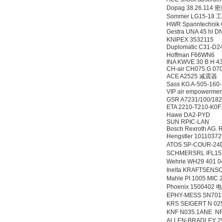
Dopag 38.26.114 
Sommer LG15-18
HWR Spanntechnik
OptoPrecision
Gestra UNA 45 hl 
Cesyco Endoskop
KNIPEX 3532115
HTO 38 内窥镜
Duplomatic C31-
Hoffman F66WN6
INA KWVE 30 B H 4
CH-air CH075.G 0
ACE A2525 减震器
Sass KG A-505-160
VIP air empowerme
GSR A7231/100/18
ETA 2210-T210-K
Inficon Valve型号
Hawe DA2-PYD
VSA016-X 250-255
SUN RPIC-LAN
Bosch Rexroth AG.
Hengstler 1011037
ATOS SP-COUR-
SCHMERSRL IFL1
Wehrle WH29 401
Inelta KRAFTSEN
Mahle PI 1005 MI
Phoenix 1500402 
MSE Filterpressen
GmbH
EPHY-MESS SN7013
KRS SEIGERT N 02
KNF N035.1ANE N
ALLEN-BRADLEY 