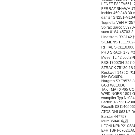
LENZE E82EV551
FERRAZ SHAWMUT
lechler 460.848.30.
ganter GN251-M10
Tognella VEN FT
Spirax Sarco 559
suco 0184-45703-
Lindstrom RX8142
SIEMENS 1LE1502
RITTAL SK3110.0
PHD SRACF 1×3 
Metrel TL 42 co
FSG 1700Z04-257.
STRACK Z5130-1
Rockwell 1485C-P
INA WC40DU
Norgren SXE9573-
GGB WC10DU
TAKT MAT XP65 CO
WEIDINGER 1801.G.K.
wampfler Typ Nr.08
Bartec 07-7331-23
Rexroth 08114050
ATOS DHI-0631/
Burster 447757 
Murr 85040 电源
LEONI NPKP210S*
E+H TSPT-6702