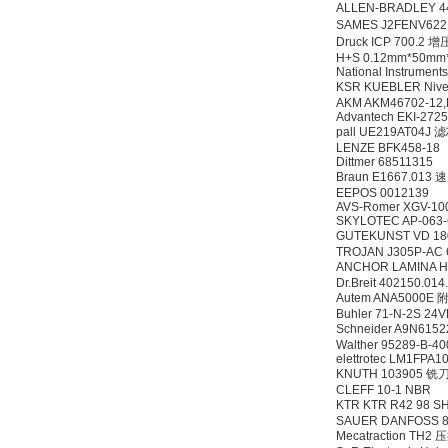
ALLEN-BRADLEY 
SAMES J2FENV62
Druck ICP 700.2 
H+S 0.12mm*50m
National Instrume
KSR KUEBLER Niv
AKM AKM46702-12,
Advantech EKI-272
pall UE219AT04J 
LENZE BFK458-18
Dittmer 68511315
Braun E1667.01
EEPOS 0012139
AVS-Romer XGV-10
SKYLOTEC AP-063
GUTEKUNST VD 18
TROJAN J305P-AC
ANCHOR LAMINA H
Dr.Breit 402150.014
Autem ANA5000E 
Buhler 71-N-2S 24
Schneider A9N61
Walther 95289-B-4
elettrotec LM1FPA1
KNUTH 103905 铣
CLEFF 10-1 NBR
KTR KTR R42 98 S
SAUER DANFOSS 
Mecatraction TH2