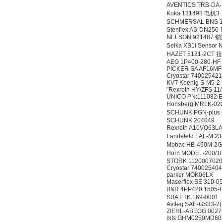
AVENTICS TRB-DA-
Kuka 131493 电机3
SCHMERSAL BNS 
Stenflex AS-DN250
NELSON 921487
Seika XB1I Sensor 
HAZET 5121-2CT
AEG 1P400-280-HF
PICKER SA AF16M
Cryostar 74002542
KVT-Koenig S-M5-2
"Rexroth HY/ZFS 11
UNICO PN:111082 
Honsberg MR1K-0
SCHUNK PGN-plus 
SCHUNK 204049
Rexroth A10VO63
Landefeld LAF-M 2
Mobac HB-450M-2
Horn MODEL-200
STORK 1120007020
Cryostar 74002540
parker MOK06LX
Maserflex SE 310-0
B&R 4PP420.15
SBA ETK 169-0001
Aviteq SAE-GS33-2
ZIEHL-ABEGG 002
mts GHM0250MD6