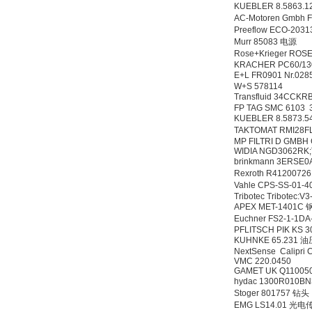
KUEBLER 8.5863.
AC-Motoren Gmbh 
Preeflow ECO-203
Murr 85083 电源
Rose+Krieger RO
KRACHER PC60/1
E+L FR0901 Nr.0
W+S 578114
Transfluid 34CCK
FP TAG SMC 6103 
KUEBLER 8.5873.
TAKTOMAT RMI28FL
MP FILTRI D GMBH
WIDIA NGD3062RK
brinkmann 3ERS
Rexroth R412007
Vahle CPS-SS-01-
Tribotec Tribotec:
APEX MET-1401
Euchner FS2-1-1D
PFLITSCH PIK KS 3
KUHNKE 65.231
NextSense Calipri C
VMC 220.0450
GAMET UK Q11005
hydac 1300R010B
Stoger 801757 钻头
EMG LS14.01 光