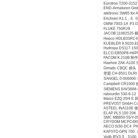
Eurotron T200-315
END-Armaturen Gm
alkitronic SW85 fo
Erichsen K1.1，6
GMW 7003-1A P3 
FLUKE 750R29
JACOB 11082525
德国HBM
Hepco HDLB33R
KUEBLER 8.5020.E
Hydropa DS117-1
ELCO EB50P8-H6P
FACOM K.210B 附件
Haehne ZAK-A10
Gimatic CBQC 插头
堡盟 CH-8501 DLRI 
SANGEL 0-000000
Campbell CR100
ZIGOR
SIEMENS 6AV3688
rabourdin 530-6-12
Maico EZQ 20/4 E 
PREVOST GmbH Comp
ASTEEL INA110E
ELAP PLS 100 20K
SMC MBB50-55/Y-
CRYDOM MCPC48
AECO SI30-DC4 
KAPSTO GPN 70
SIEMENS 6SB2073-
Voith IPV3-3，5100