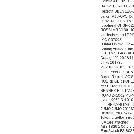
Gemue 415-32-D-1-
ITALWEBER CH14 
Rexroth DBEME20
parker P8S-GPS
R+W BKL 2.0/9H7/
robohand OHSP-02
ROSSI MR-VI-80-
ter-deutschland
IMC CS7008
Buhler UNN-4602
Analog Analog Clock
E+H TM411-AA2AE
Dopag 401.06.18
binks 164735
VEM K21R 100 L4 
Lahti Precision 
Bosch Rexroth AG S
HOERBIGER KOR15
mts RPM2200MD62
RENNER RTL-PVDF-
RUKO 241002 M5-
hydac 0063 DN 01
pall HH4744G24C
JUMO JUMO 701160
Rexroth R90034749
Tekon-prueftechn
IBA See attached
ABB TB26.1.00.1.1.1
EuroSwitch FS-B02