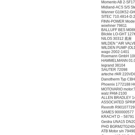
Momento AB 2-S
Midland-ACS S/S St
Wanner G10K52-G
SITEC 710.4814-
FINN-POWER Model
woehner 79811
BALLUFF BES M08
Blickle LO-GHT 12
NILOS 30312 底座
WILDEN " AIR VAL
WILDEN PUMP (OLD
wago 2002-1401
Roemann GmbH 10
HAMMELMANN 01.0
legrand 38104
SAUTER 72098
arteche rf4R 220
Danotherm Typ C
Phoenix 1772188 
MOTOVARIO motor:
walz PAM-2100
ALLEN BRADLEY 1
ASSOCIATED SPRI
Rexroth R90107729
SAMES 900000577
KRACHT D－58791 W
Gestra UNA15 DN
PHD BGRM2TG240
ATB Motor s/n 7949