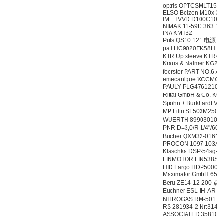
5BA00-0AA0
optris OPTCSMLT1
ELSO Bolzen M10x 3
IME TVVD D100C10
NIMAK 11-59D 363 
INA KMT32
Puls QS10.121 电源
pall HC9020FKS8
KTR Up sleeve KT
Kraus & Naimer K
foerster PART NO
PMA Prozess- und
emecanique XCCM
Maschinen-
PAULY PLG47612102
Automation GmbH
Rittal GmbH & Co
Spohn + Burkhar
MP Filtri SF503M2
WUERTH 8990301
PNR D=3,0/R 1/4"
Bucher QXM32-01
PROCON 1097 103
Klaschka DSP-54
OptoPrecision
Cesyco Endoskop
FINMOTOR FIN538
HTO 38 内窥镜
HID Fargo HDP500
Maximator GmbH 6
Beru ZE14-12-200
Euchner ESL-IH-A
NITROGAS RM-50
RS 281934-2 Nr:31
ASSOCIATED 3581