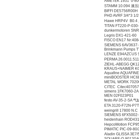
AMETEK 1931 0-8
STAMM 10.094 液
BIFFI DE5756R00H 
PHD AVRF 3/4*3 1/
Hawe HRP4V B0.
TITAN FT220-P-030
dunkermotoren SN
Legris DX1-421-60
FISCO EN17 Nr:4
SIEMENS 6AV3637
Brinkmann Pumps T
LENZE E94AZCUS
PERMA 26.0011.
ZIEHL-ABEGG QK
KRAUS+NAIMER KG
Aquafine AQUAFIN
miniBOOSTER HC6
METAL WORK 702
CITEC Citec407057
simens 1FK7060-2
MEN 02F023P01
festo AV-35-2-SA 气
ETA 3120-F72N-P7
weingrill 17800 N.C
SIEMENS 6FX500
heidenhain ROD43
HepcoMotion FCP9
PIMATIC PIC-09-8
Aladin GLISSA 3E7
SQUARE-D 9012