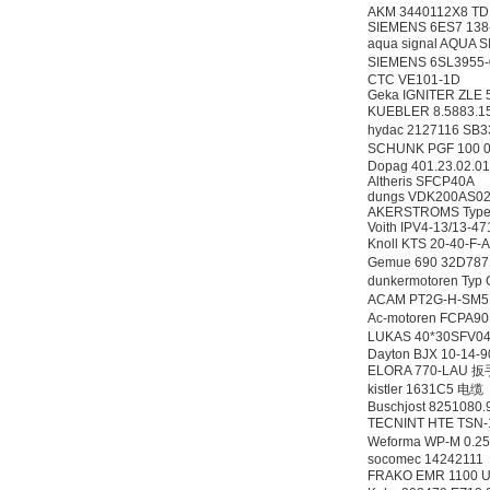
AKM 3440112X8 TD
SIEMENS 6ES7 138
aqua signal AQU
SIEMENS 6SL3955
CTC VE101-1D
Geka IGNITER ZLE
KUEBLER 8.5883.
hydac 2127116 SB3
SCHUNK PGF 100 
Dopag 401.23.02.0
Altheris SFCP40A
dungs VDK200AS0
AKERSTROMS Type:TX
Voith IPV4-13/13-4
Knoll KTS 20-40-F
Gemue 690 32D7
dunkermotoren Ty
ACAM PT2G-H-SM
Ac-motoren FCPA9
LUKAS 40*30SFV04
Dayton BJX 10-14-
ELORA 770-LAU 扳
kistler 1631C5 电缆
Buschjost 8251080
TECNINT HTE TSN
Weforma WP-M 0.2
socomec 14242111
FRAKO EMR 1100