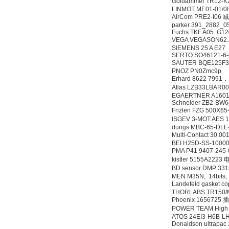
Goldammer TR12-K
LINMOT ME01-01/08
AirCom PRE2-I06
parker 391_2882_0
Fuchs TKF A05 G1
VEGA VEGASON6
SIEMENS 25 A E27
SERTO SO46121-6
SAUTER BQE125
PNOZ PN0Zmc9p
Erhard 8622 799
Atlas LZB33LBAR0
EGAERTNER A160
Schneider ZB2-BW
Frizlen FZG 500X
ISGEV 3-MOT.AES 
dungs MBC-65-DLE
Multi-Contact 30.
BEI H25D-SS-1000
PMA P41 9407-24
kistler 5155A22
BD sensor DMP 33
MEN M35N, 14bits, 1
Landefeld gasket 
THORLABS TR150/
Phoenix 1656725 
POWER TEAM High p
ATOS 24EI3-H6B-L
Donaldson ultrapac 