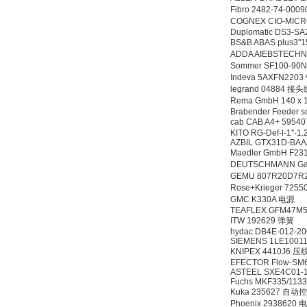
Fibro 2482-74-00
COGNEX CIO-MI
Duplomatic DS3-S
BS&B ABAS plus3"
ADDA AIEBSTECHN
DRAGER氧气检测仪
Sommer SF100-9
氧气浓度
Indeva 5AXFN220
25%POLYTRON
legrand 04884 接
3000 22V
Rema GmbH 140 x
Brabender Feeder s
cab CAB A4+ 5954
KITO RG-Def-l-1''-1.
AZBIL GTX31D-BA
Maedler GmbH F2
DEUTSCHMANN Ga
W.Soehngen GmbH
GEMU 807R20D7R
Rose+Krieger 72
GMC K330A 电源
TEAFLEX GFM47M
ITW 192629 弹簧
hydac DB4E-012-2
SIEMENS 1LE1001
KNIPEX 4410J6 
EFECTOR Flow-SM60
ASTEEL SXE4C01-
Belimo SF24A-
Fuchs MKF335/113
SR+KH-AFB AF24-
Kuka 235627 自动
MFT
Phoenix 2938620 