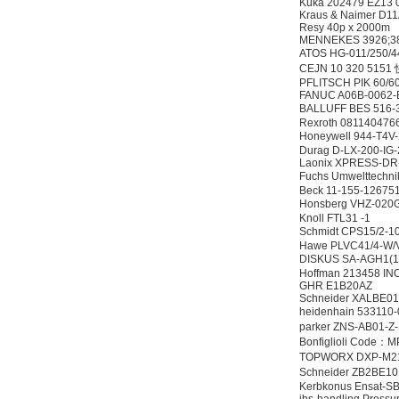
Kuka 202479 EZ13 
Kraus & Naimer D1
Resy 40p x 2000m
MENNEKES 3926;3
ATOS HG-011/250
CEJN 10 320 5
PFLITSCH PIK 60/6
FANUC A06B-0062
BALLUFF BES 516
Rexroth 08114047
Honeywell 944-T
Durag D-LX-200-IG
Laonix XPRESS-DR
Fuchs Umwelttech
Beck 11-155-12675
Honsberg VHZ-02
Knoll FTL31 -1
Schmidt CPS15/2-
Hawe PLVC41/4-W
DISKUS SA-AGH1(
Hoffman 213458 I
GHR E1B20AZ
Schneider XALBE0
heidenhain 53311
parker ZNS-AB01-
Bonfiglioli Code
TOPWORX DXP-M2
Schneider ZB2BE
Kerbkonus Ensat-S