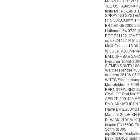
MANN FILTER W7
TEE QS FA90S4A-4
festo MFH-5-1/8-B
SPRAYING SYSTEM
H+S 50x0,03mm 1
BRILEX GE2000 2
Hoffmann 64 072
EGE P31132 IGMF 0
optek C4422 浊
Multi-Contact 18.30
WILDEN P100/PPP
BALLUFF BAE SA-
hydranor 10MB-300
SIEMENS 3VT9 10
Walther Flender 76
norelem 26106-
WITEG Single mang 
Murrelektronik 70
BERNSTEIN SN2-S
CAMLOC Part No: 
AEG 2P 400-495 
END-ARMATUREN 
Hawe DK 2/200/42
Marchel GmbH KH-
R+W BKL/10/19/1
klauke EK1550G EK 1
Schmidt 305
mpfiltri Druckschalte
Beck Nr.6402 mou