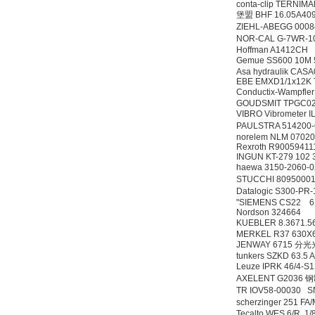
conta-clip TERNIMA
堡盟 BHF 16.05A40
ZIEHL-ABEGG 0008
NOR-CAL G-7WR-1
Hoffman A1412CH
Gemue SS600 10M
Asa hydraulik CA
EBE EMXD1/1x12K 
Conductix-Wampfl
GOUDSMIT TPGC0
VIBRO Vibromete
PAULSTRA 514200
norelem NLM 0702
Rexroth R9005941
INGUN KT-279 102
haewa 3150-2060
STUCCHI 809500
Datalogic S300-P
"SIEMENS CS22 6
Nordson 324664
KUEBLER 8.3671.
MERKEL R37 630X
JENWAY 6715 分
tunkers SZKD 63.5 
Leuze IPRK 46/4
AXELENT G2036
TR IOV58-00030 
scherzinger 251 
Tecalto WES 6/R 1/