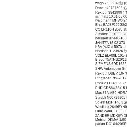
wago 753-604 接
Inficon Valve型号
Drever 49737502
VSA016-X 250-255
Rexroth 38429997
schmalz 10.01.05.
waldmann MHW6 2
Eltra EA58F256G
CO LR110-TB58J
Almatec E10ETT D
neumeister 440-1
JANITZA 15.03.373
KBA (AJC # 5073 tim
Nordson 1123926 
MSE Filterpressen
VOLZ ELV08L 1014
GmbH
Breco 75ATNS20/1
SIEMENS 6DD168
SHW Automotive Gm
Rexroth DBEM 10
Ringfeder RfN-701
Ronzio FDRA02
PHD CRS6U32x15
Mac 37A-AB0-HDR
Staubli N00729
DRAGER氧气检测仪
Spieth MSR 140
氧气浓度
Westlock 2649BYN
25%POLYTRON
Fibro 2480.13.030
3000 22V
ZANDER MDK6/MD
Meister DKM/A-1/90
parker DG104/2