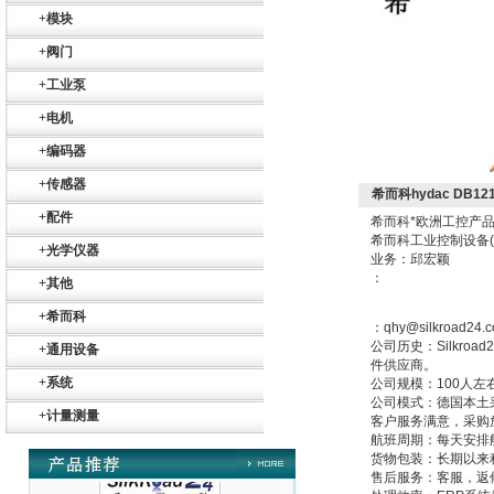
+
模块
+
阀门
+
工业泵
+
电机
+
编码器
Belimo SF24A-
+
传感器
SR+KH-AFB AF24-
希而科hydac DB121
MFT
+
配件
希而科*欧洲工控产品
希而科工业控制设备
+
光学仪器
业务：邱宏颖
：
+
其他
+
希而科
：qhy@silkroad24.
公司历史：Silkr
德国HBM
+
通用设备
件供应商。
+
系统
公司规模：100人左
公司模式：德国本土
+
计量测量
客户服务满意，采购
航班周期：每天安排
货物包装：长期以来
售后服务：客服，返