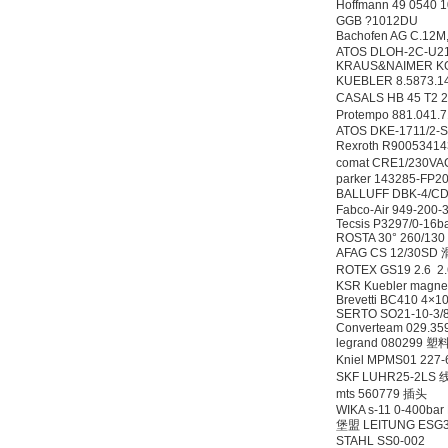
Hoffmann 49 0540
GGB ?1012DU
Bachofen AG C.12M
ATOS DLOH-2C-U2
KRAUS&NAIMER KG
KUEBLER 8.5873.
CASALS HB 45 T2 
Protempo 881.041
ATOS DKE-1711/2-
Rexroth R900534
comat CRE1/230V
parker 143285-FP
BALLUFF DBK-4/C
Fabco-Air 949-200-
Tecsis P3297/0-16b
ROSTA 30° 260/13
AFAG CS 12/30SD
ROTEX GS19 2.6 2.
KSR Kuebler magne
Brevetti BC410 4×
SERTO SO21-10-3/
Converteam 029.35
legrand 080299
Kniel MPMS01 227
SKF LUHR25-2LS
mts 560779 插头
WIKA s-11 0-400ba
堡盟 LEITUNG ESG
STAHL SS0-002