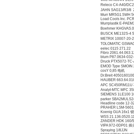
Releco C4-A40/D
JAHN SAG13/R3/8
Murr MR5G1.5WH 5
Load Cools Inc. P
Murrplastik E-PAE
Boehmer KHGVAS.
BUSCK ME132S-4 5.
METRIX 10007-20
TOLOMATIC GSWA0
eelec 0115 271.22
Fibro 2061.44.063.
blum P87.0634-032
Druck PTX5072-TC-
EMOD Type SMOIN 2
cosY 0,85 电机
Dr.Breit 40501601
HAUBER 663.64.
APC SC450RM1
Analyt-MTC MFC 35
SIEMENS 1LE100 
parker SBA2MULS2
Headline code 12-
PRAHER LSM-560
Koenig GUA 16x1
WSS 21.136.0520.1
ZANDER HDK 160/
VIPA 972-0DP01 插
Spraying 1/8JJN