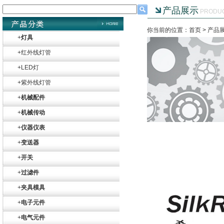
产品展示
PRODU
你当前的位置：首页 >
产品
+
灯具
+
红外线灯管
+
LED灯
+
紫外线灯管
+
机械配件
+
机械传动
+
仪器仪表
+
变送器
+
开关
+
过滤件
+
夹具模具
+
电子元件
+
电气元件