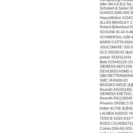
ihs-handling Press
ritter Vkt.4,6-8,0; N
Schubert & Salzer
GUHDO 2080.400.
HepcoMotion SJ34
ALLEN BRADLEY 1
Robert Birkenbeul
SCHUNK IN 40-S-
SCHMERSAL AZM 
MARIO COTTA 4504
JOUCOMATIC 550 0
DLS 20038192 油
parker 33391114
Beta 015440120-15
SIEMENS 6EP1336
DEVILBISS AGMD-
OBO BETTERMANN
SMC VHS400-03
BROOKS 5851E 
Rexroth A4VS0180
SIEMENS 6SE7031
Rexroth R911260
Phoenix SPDB2.5 5
kistler 9175B 负
LALMEK kc60/33 ×
TOSS B 10/25 9/10
ROSS CX14DB375
Coinex DW-AD-5