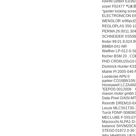
HAHN GmbH 63/36
soyer F02477 气体
"ganter locking sc
ELECTRONICON E6
WENGLOR xr96pc
REGLOPLAS 350-
PERMA 26.0011.
SCHNEIDER XS5
finder 99.01.9.02
BIMBA 041-NR
Walther LP-012-
fischer BSM 20 ,
PHD CRD6U20x10
Domnick Hunter K
Mahle PI 2005-04
Luedecke APN 0
parker CO16BN10
Honeywell LCZA46
"EEPOS 0012008 Cra
maxon motor gmbh
Data-Pixel DAISI-
Rexroth DREM10-
Leuze MLC501T30-
Turck FDNP-S08
MECLUBE F-555;070
Marzocchi ALPA1-D
balance SHVM20C
STEGO 01872.0-3
Wilo MHI804N 1/E