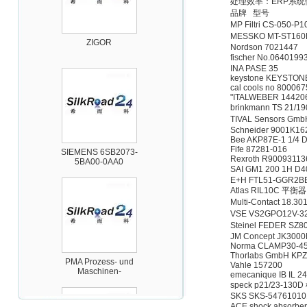
处理效率：ERP系
品牌 型号
ZIGOR
MP Filtri CS-050-P
MESSKO MT-ST16
Nordson 7021447
fischer No.064019
INA PASE 35
keystone KEYSTO
cal cools no 80006
"ITALWEBER 14420
brinkmann TS 21/
TIVAL Sensors G
SIEMENS 6SB2073-
Schneider 9001K1
5BA00-0AA0
Bee AKP87E-1 1/4
Fife 87281-016
Rexroth R9009311
SAI GM1 200 1H 
E+H FTL51-GGR2
Atlas RIL10C 平衡器
Multi-Contact 18.3
VSE VS2GPO12V-3
Steinel FEDER SZ
JM Concept JK300
PMA Prozess- und
Norma CLAMP30-4
Maschinen-
Thorlabs GmbH KP
Automation GmbH
Vahle 157200
emecanique IB IL 2
speck p21/23-130
SKS SKS-5476101
ACE shock absor