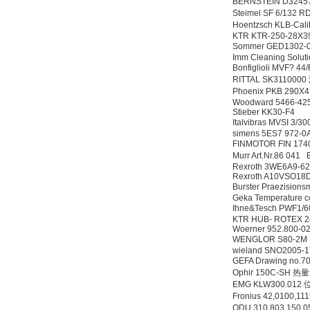
BERNSTEIN D32457
Steimel SF 6/132 
Hoentzsch KLB-Cal
KTR KTR-250-28X3
Sommer GED1302-
Imm Cleaning Solu
Bonfiglioli MVF? 4
RITTAL SK311000
Phoenix PKB 290X
Woodward 5466-42
Stieber KK30-F4
Italvibras MVSI 3/
simens 5ES7 972-
FINMOTOR FIN 17
Murr Art.Nr.86 04
Rexroth 3WE6A9-6
Rexroth A10VSO1
Burster Praezisio
Geka Temperature 
Ihne&Tesch PWF1
KTR HUB- ROTEX 2
Woerner 952.800-0
WENGLOR S80-2M
wieland SNO2005-
GEFA Drawing no.
Ophir 150C-SH 热
EMG KLW300.01
Fronius 42,010
ODU 310.803.150.