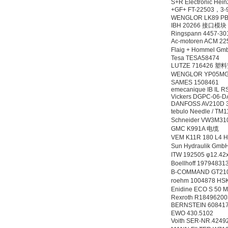
S+R Electronic He
+GF+ FT-22503，3-
WENGLOR LK89 P
IBH 20266 接口模块
Ringspann 4457-3
Ac-motoren ACM 2
Flaig + Hommel 
Tesa TESA58474
LUTZE 716426 
WENGLOR YP05
SAMES 1508461
emecanique IB IL R
Vickers DGPC-06-D
DANFOSS AV210D 
tebulo Needle / T
Schneider VW3M
GMC K991A 电缆
VEM K11R 180 L4 
Sun Hydraulik Gm
ITW 192505 φ12.4
Boellhoff 1979483
B-COMMAND GT21
roehm 1004878 H
Enidine ECO S 50
Rexroth R1849620
BERNSTEIN 6084
EWO 430.5102
Voith SER-NR.424