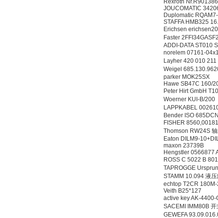
Rexroth Nr.R90138
JOUCOMATIC 3420
Duplomatic RQAM7-
STAFFA HMB325 1
Erichsen erichse
Faster 2FFI34G
ADDI-DATA ST010 
norelem 07161-04x
Layher 420 010 2
Weigel 685.130.96
parker MOK25SX
Hawe SB47C 160/2
Peter Hirt GmbH
Woerner KUI-B/2
LAPPKABEL 00261
Bender ISO 685DC
FISHER 8560,0018
Thomson RW24S 
Eaton DILM9-10+D
maxon 23739B
Hengstler 0566877
ROSS C 5022 B 80
TAPROGGE Ursprun
STAMM 10.094 液
echtop T2CR 180M
Veith B25*127
active key AK-440
SACEMI IMM80B
GEWEFA 93.09.01