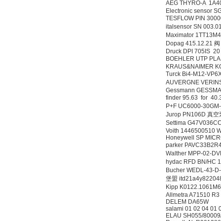
AEG THYRO-A 1A
Electronic sensor S
TESFLOW PIN 3
italsensor SN 003
W.Soehngen GmbH
Maximator 1TT13
Dopag 415.12.21 阀
Druck DPI 705IS 20
BOEHLER UTP PLA
KRAUS&NAIMER KG
Turck Bi4-M12-V
AUVERGNE VERINS
Gessmann GESSMAN
finder 95.63 for 
P+F UC6000-30GM
Jurop PN106D 真
Settima G47V036
Voith 1446500510
Honeywell SP MIC
parker PAVC33B2
Walther MPP-02-DVL
hydac RFD BN/HC 
Bucher WEDL-43-
堡盟 itd21a4y82204
Kipp K0122.1061
Allmetra A71510 R3
DELEM DA65W
salami 01 02 04 01
ELAU SH055/80009/