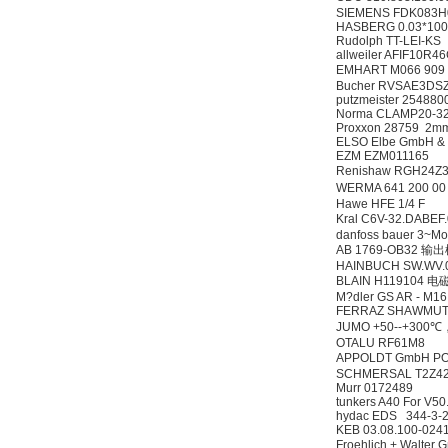
SIEMENS FDK083
HASBERG 0.03*10
Rudolph TT-LEI-KS
allweiler AFIF10
EMHART M066 90
Bucher RVSAE3DSZ
putzmeister 25488
Norma CLAMP20-3
Proxxon 28759 2m
ELSO Elbe GmbH &
EZM EZM011165
Renishaw RGH24
WERMA 641 200 
Hawe HFE 1/4 F
Kral C6V-32.DABE
danfoss bauer 3~M
AB 1769-OB32 输
HAINBUCH SW.WV.0
BLAIN H119104 
M?dler GS AR - M1
FERRAZ SHAWMUT
JUMO +50--+300℃
OTALU RF61M8
APPOLDT GmbH PO
SCHMERSAL T2Z42
Murr 0172489
tunkers A40 For V50
hydac EDS 344-3-
KEB 03.08.100-02
Froehlich + Walte