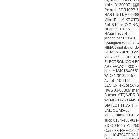
Knick B13000F1
Rexroth 3DR10P7-6
HARTING NR.0948
MikroTest MIKRO
Boll & Kirch O-RING
HBM C9B10KN
HAZET 867-4
jaeger-sas PS84 
Bonfiglioli W 63 U
NIMAK distributor d
SIEMENS 3RH112
Marzocchi GHPA3-
ELECTRONICON E6
ABB FEW311.300.K.
parker M4016X065
WTO 420132015-
Avdel T10 T101
ELSI 1xFe-Cost A
HWS 03-05309 ;mar
Bucher MTQAVDR
WENGLOR YO99
DIATEST T1.75 
EMUGE M5-6g
Mankenberg EB1.1
suco 0184-458-0
SICOD I/115-M5-2
Camozzi REF CST 
pall HC4704FCN8