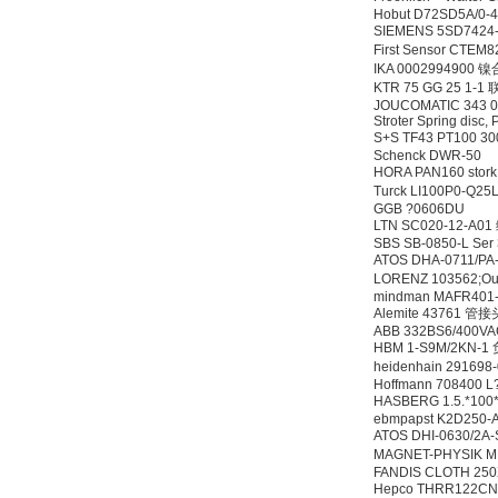
Hobut D72SD5A/0-
SIEMENS 5SD742
First Sensor CT
IKA 0002994900
KTR 75 GG 25 1-1
JOUCOMATIC 343 0
Stroter Spring disc,
S+S TF43 PT100
Schenck DWR-50
HORA PAN160 stork
Turck LI100P0-Q
GGB ?0606DU
LTN SC020-12-A0
SBS SB-0850-L Ser
ATOS DHA-0711/
LORENZ 103562;Out
mindman MAFR401
Alemite 43761 管接
ABB 332BS6/400VA
HBM 1-S9M/2KN-
heidenhain 2916
Hoffmann 708400 L?n
HASBERG 1.5.*10
ebmpapst K2D250-A
ATOS DHI-0630/2
MAGNET-PHYSIK M
FANDIS CLOTH 250
Hepco THRR122