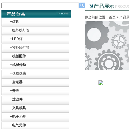
产品展示
PRODU
你当前的位置：首页 >
产品
+
灯具
+
红外线灯管
+
LED灯
+
紫外线灯管
+
机械配件
+
机械传动
+
仪器仪表
+
变送器
+
开关
+
过滤件
+
夹具模具
+
电子元件
+
电气元件