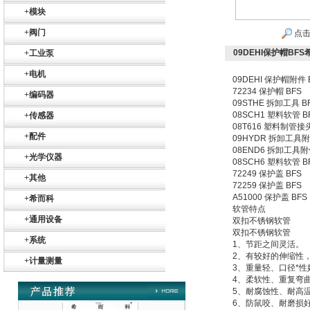
+
模块
+
阀门
点击
09DEHI保护帽BF
+
工业泵
+
电机
09DEHI 保护帽附件 
72234 保护帽 BFS
+
编码器
09STHE 拆卸工具 B
08SCH1 塑料软管 B
+
传感器
Belimo SF24A-
SR+KH-AFB AF24-
08T616 塑料制管接头
MFT
+
配件
09HYDR 拆卸工具附
08END6 拆卸工具附
+
光学仪器
08SCH6 塑料软管 B
72249 保护盖 BFS
+
其他
72259 保护盖 BFS
A51000 保护盖 BFS
+
希而科
软管特点
+
通用设备
双扣不锈钢软管
德国HBM
双扣不锈钢软管
+
系统
1、节距之间灵活。
2、有较好的伸缩性
+
计量测量
3、重量轻、口径*性
4、柔软性、重复弯
5、耐腐蚀性、耐高
6、防鼠咬、耐磨损