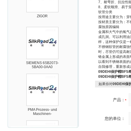
7、耐弯折、抗拉性
8、柔软顺滑、易于
ZIGOR
软管分类
按用途主要分为：穿
按材质主要分为：不
腐蚀原因编辑
金属和大气中的氧气
成孔洞。可以利用油
样，这种保护仅是一
不锈钢软管的耐腐蚀
时，尽管仍可提高耐
铬金属上形成的表面
SIEMENS 6SB2073-
以看到不锈钢表面的
5BA00-0AA0
自我修理，重新形成这
09DEHI保护帽BF
09DEHI保护帽BF
如果你对
09DEHI
产品：
PMA Prozess- und
Maschinen-
Automation GmbH
您的单位：