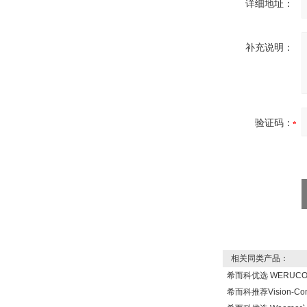
详细地址：
Inficon Valve型号
补充说明：
VSA016-X 250-255
验证码：
MSE Filterpressen
GmbH
相关同类产品：
DRAGER氧气检测仪
希而科优选 WERUC
氧气浓度
25%POLYTRON
希而科推荐Vision-Co
3000 22V