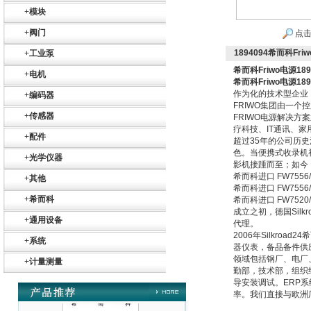
Belimo SF24A-
+
模块
SR+KH-AFB AF24-
MFT
+
阀门
点击
1894094希而科Friw
+
工业泵
希而科Friwo电源189
+
电机
希而科Friwo电源189
作为化的技术型企业
+
编码器
FRIWO集团由一个控
德国HBM
+
传感器
FRIWO电源解决
疗科技、IT通讯、
+
配件
超过35年的公司历史
色。当便携式收录机初
+
光学仪器
影机接踵而至；如今
希而科进口 FW7556/1
+
其他
希而科进口 FW7556
+
希而科
希而科进口 FW7520/12
成立之初，德国Sil
+
通用设备
代理。
ZIGOR
2006年Silkr
+
系统
器仪表，备品备件供
领域包括钢厂、电厂
+
计量测量
勤部，技术部，组织
导安装调试。ERP
率。我们直接与欧洲