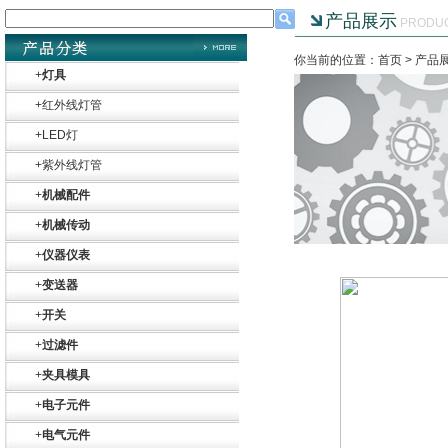
产品展示
PRODU
你当前的位置：首页 >
产品
+
灯具
+
红外线灯管
+
LED灯
+
紫外线灯管
+
机械配件
+
机械传动
+
仪器仪表
+
变送器
+
开关
+
过滤件
+
夹具模具
+
电子元件
+
电气元件