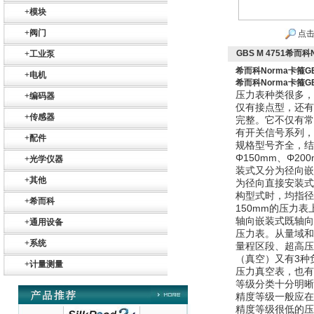
+
模块
+
阀门
点击
GBS M 4751希而科
+
工业泵
希而科Norma卡箍GBS
+
电机
希而科Norma卡箍GBS
压力表种类很多，
+
编码器
仅有接点型，还有
+
传感器
完整。它不仅有常
Belimo SF24A-
有开关信号系列，
+
配件
SR+KH-AFB AF24-
规格型号齐全，结构
MFT
Φ150mm、Φ
+
光学仪器
装式又分为径向嵌
+
其他
为径向直接安装式
构型式时，均指径
+
希而科
150mm的压力
轴向嵌装式既轴向
+
通用设备
压力表。从量域和
+
系统
德国HBM
量程区段、超高压
（真空）又有3种
+
计量测量
压力真空表，也有
等级分类十分明晰。常
精度等级一般应在
精度等级很低的压