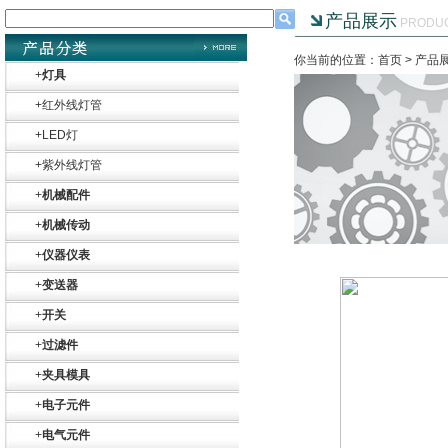
产品展示
PRODU
你当前的位置：首页 >
产品
+
灯具
+
红外线灯管
+
LED灯
+
紫外线灯管
+
机械配件
+
机械传动
+
仪器仪表
+
变送器
+
开关
+
过滤件
+
夹具模具
+
电子元件
+
电气元件