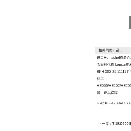
DRAGER氧气检测仪
氧气浓度
25%POLYTRON
3000 22V
相关同类产品：
进口Hentschel选
希而科优选 koncar
BKH 30S 25 1111
精工
W.Soehngen GmbH
HE055/HE102/HE
器，正品保障
K 42 KF- 42.AA
上一篇：
T-1BC60
Belimo SF24A-