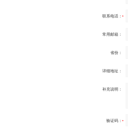
联系电话：
OptoPrecision
Cesyco Endoskop
常用邮箱：
HTO 38 内窥镜
省份：
详细地址：
Inficon Valve型号
VSA016-X 250-255
补充说明：
MSE Filterpressen
验证码：
GmbH