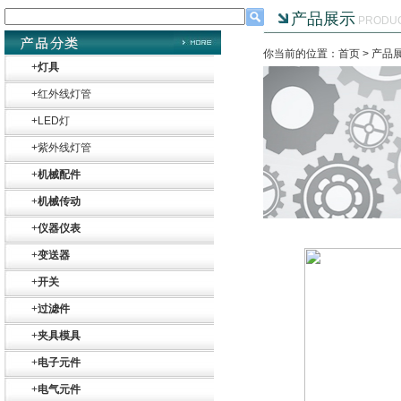
产品展示
PRODU
你当前的位置：首页 >
产品
+
灯具
+
红外线灯管
+
LED灯
+
紫外线灯管
+
机械配件
+
机械传动
+
仪器仪表
+
变送器
+
开关
+
过滤件
+
夹具模具
+
电子元件
+
电气元件