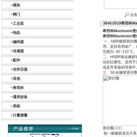
Belimo SF24A-
+
模块
SR+KH-AFB AF24-
MFT
+
阀门
点击
3640.0519希而科Ma
+
工业泵
希而科Maximator密
+
电机
希而科Maximator密
一、NBR橡胶密封
+
编码器
用。是目前用途广、
+
传感器
范围为 -40~120 ℃。
德国HBM
二、HNBR氢化橡
+
配件
佳的抗磨性。适用于
或是芳香族的溶液中。一
+
光学仪器
三、SIL硅橡胶密
+
其他
+
希而科
+
通用设备
ZIGOR
+
系统
+
计量测量
密封圈
(4张)
较一般橡胶差且不具