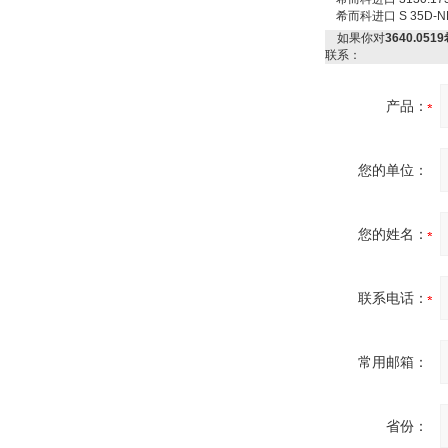
希而科进口 S 35D-NPT 
如果你对
3640.051
联系：
Inficon Valve型号
VSA016-X 250-255
产品：
您的单位：
您的姓名：
MSE Filterpressen
GmbH
联系电话：
常用邮箱：
DRAGER氧气检测仪
氧气浓度
省份：
25%POLYTRON
3000 22V