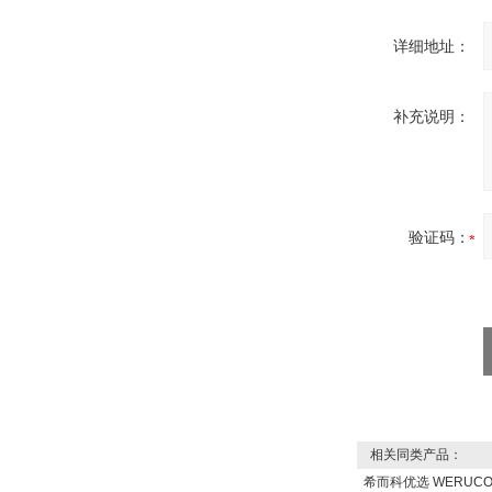
详细地址：
补充说明：
W.Soehngen GmbH
验证码：
Belimo SF24A-
SR+KH-AFB AF24-
MFT
相关同类产品：
德国HBM
希而科优选 WERUC