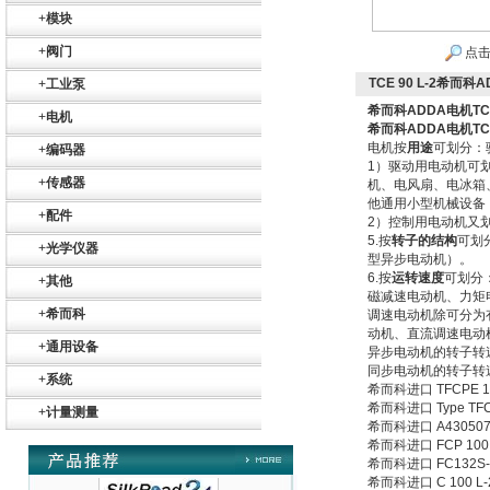
+
模块
+
阀门
点击
TCE 90 L-2希而科A
+
工业泵
希而科ADDA电机TCE 
+
电机
希而科ADDA电机TCE 
电机按
用途
可划分：
+
编码器
1）驱动用电动机可
+
传感器
机、电风扇、电冰箱
他通用小型机械设备
Belimo SF24A-
+
配件
SR+KH-AFB AF24-
2）控制用电动机又
MFT
5.按
转子的结构
可划
+
光学仪器
型异步电动机）。
6.按
运转速度
可划分
+
其他
磁减速电动机、力矩
+
希而科
调速电动机除可分为
动机、直流调速电动
+
通用设备
异步电动机的转子转
同步电动机的转子转
+
系统
德国HBM
希而科进口 TFCPE 1
希而科进口 Type TFC
+
计量测量
希而科进口 A4305070 
希而科进口 FCP 100 L-6
希而科进口 FC132S-4
希而科进口 C 100 L-