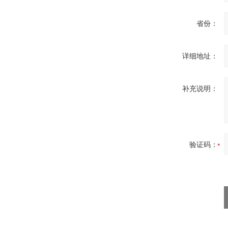
省份：
OptoPrecision
Cesyco Endoskop
详细地址：
HTO 38 内窥镜
补充说明：
Inficon Valve型号
VSA016-X 250-255
验证码：
MSE Filterpressen
GmbH