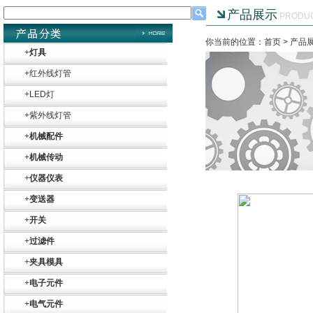
产品展示
PRODU
你当前的位置：首页 >
产品
+
灯具
+
红外线灯管
+
LED灯
+
紫外线灯管
+
机械配件
+
机械传动
+
仪器仪表
+
变送器
+
开关
+
过滤件
+
夹具模具
+
电子元件
+
电气元件