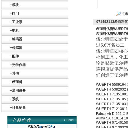
+
模块
+
阀门
点击
071492113希而科优
+
工业泵
希而科优势WUERTH喷
+
电机
希而科优势WUERTH喷
伍尔特集团处于
+
编码器
过
6,6
万名员工
+
传感器
伍尔特集团核心
Belimo SF24A-
+
配件
SR+KH-AFB AF24-
栓到工具，化工
MFT
论是贴近伍尔特
+
光学仪器
连锁店提供产品
+
其他
们创造了伍尔特
+
希而科
WUERTH 5589164
WUERTH 538203
+
通用设备
WUERTH 7135100
德国HBM
+
系统
WUERTH 7135105
WUERTH 7135103
+
计量测量
WUERTH 7121381
Fabco-Air D-121-X
Auma SAR 10.1-F10
WUERTH 0714015
WUERTH 0713032