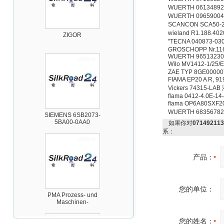
WUERTH 0613489
WUERTH 0965900
SCANCON SCA50-2
ZIGOR
wieland R1.188.
"TECNA 040873-0
GROSCHOPP Nr.11
WUERTH 9651323
Wilo MV1412-1/
ZAE TYP 8GE00000
FIAMA EP20 A R, 
Vickers 74315-L
flama 0412-4.0E-14
flama OP6A80SXF
SIEMENS 6SB2073-
WUERTH 683567
5BA00-0AA0
如果你对
0714921
系：
产品：
PMA Prozess- und
您的单位：
Maschinen-
Automation GmbH
您的姓名：