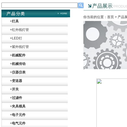
产品展示
PRODU
你当前的位置：首页 >
产品
+
灯具
+
红外线灯管
+
LED灯
+
紫外线灯管
+
机械配件
+
机械传动
+
仪器仪表
+
变送器
+
开关
+
过滤件
+
夹具模具
+
电子元件
+
电气元件