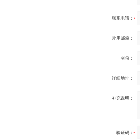
联系电话：
OptoPrecision
Cesyco Endoskop
HTO 38 内窥镜
常用邮箱：
省份：
Inficon Valve型号
详细地址：
VSA016-X 250-255
补充说明：
MSE Filterpressen
GmbH
验证码：