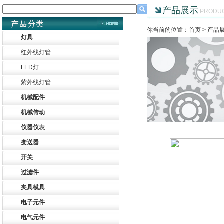
产品展示
PRODU
你当前的位置：首页 >
产品
+
灯具
+
红外线灯管
+
LED灯
+
紫外线灯管
+
机械配件
+
机械传动
+
仪器仪表
+
变送器
+
开关
+
过滤件
+
夹具模具
+
电子元件
+
电气元件