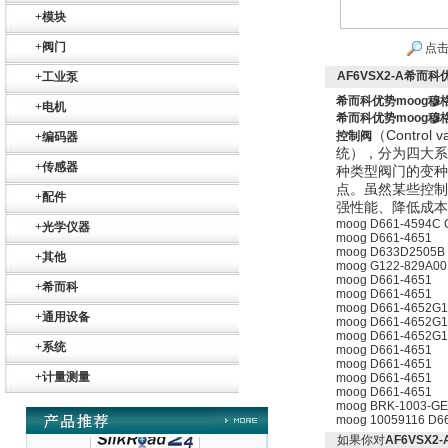
+
模块
+
阀门
点击
AF6VSX2-A希而科
+
工业泵
希而科优势moog穆格
+
电机
希而科优势moog穆格
（Contr
控制阀
+
编码器
统），分为四大系
+
传感器
种类型阀门的变种
Belimo SF24A-
点。虽然某些控制
SR+KH-AFB AF24-
+
配件
MFT
强性能、降低成本
moog D661-4594C
+
光学仪器
moog D661-4651
moog D633D2505B
+
其他
moog G122-829A00
moog D661-4651
+
希而科
moog D661-4651
moog D661-4652G
+
通用设备
moog D661-4652G
moog D661-4652G
德国HBM
+
系统
moog D661-4651
moog D661-4651
+
计量测量
moog D661-4651
moog D661-4651
moog BRK-1003-GE
moog 10059116 D6
如果你对
AF6VSX2