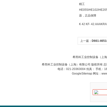
精工
HE055/HE102/HE
器，正品保障
K 42 KF- 42.AA
DRAGER氧气检测仪
氧气浓度
25%POLYTRON
3000 22V
上一篇：
D661-46
D661-4651电磁阀
希而科工业控制设备（上海
希而科工业控制设备（上海）有限公司 版权所有 总
W.Soehngen GmbH
电话：021-20363004 传真： 手机：
GoogleSitemap
网址：www.s
Belimo SF24A-