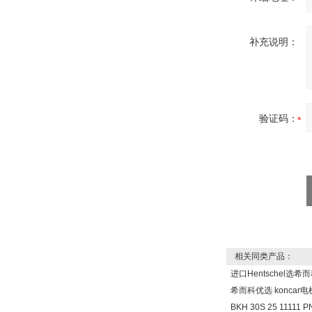
补充说明：
OptoPrecision
Cesyco Endoskop
HTO 38 内窥镜
验证码：
Inficon Valve型号
VSA016-X 250-255
相关同类产品：
进口Hentschel选
MSE Filterpressen
GmbH
希而科优选 koncar
BKH 30S 25 1111