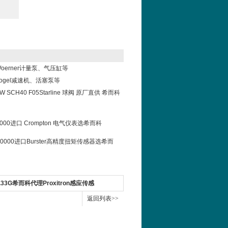
oerner计量泵、气压缸等
ogel减速机、活塞泵等
IBW SCH40 F05Starline 球阀 原厂直供 希而科
-0000进口 Crompton 电气仪表选希而科
0-V0000进口Burster高精度扭矩传感器选希而
0.33G希而科代理Proxitron感应传感
返回列表>>