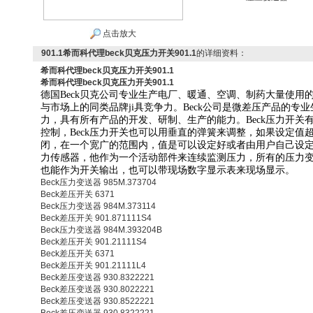
点击放大
901.1希而科代理beck贝克压力开关901.1
的详细资料：
希而科代理beck贝克压力开关901.1
希而科代理beck贝克压力开关901.1
德国Beck贝克公司专业生产电厂、暖通、空调、制药大量使用
与市场上的同类品牌ji具竞争力。Beck公司是微差压产品的专
力，具有所有产品的开发、研制、生产的能力。Beck压力开关
控制，Beck压力开关也可以用垂直的弹簧来调整，如果设定值
闭，在一个宽广的范围内，值是可以设定好或者由用户自己设定的
力传感器，他作为一个活动部件来连续监测压力，所有的压力
也能作为开关输出，也可以带现场数字显示表来现场显示。
Beck压力变送器 985M.373704
Beck差压开关 6371
Beck压力变送器 984M.373114
Beck差压开关 901.871111S4
Beck压力变送器 984M.393204B
Beck差压开关 901.21111S4
Beck差压开关 6371
Beck差压开关 901.21111L4
Beck差压变送器 930.8322221
Beck差压变送器 930.8022221
Beck差压变送器 930.8522221