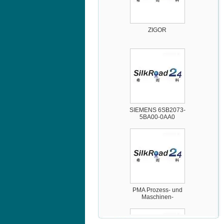
ZIGOR
SIEMENS 6SB2073-
5BA00-0AA0
PMA Prozess- und
Maschinen-
Automation GmbH