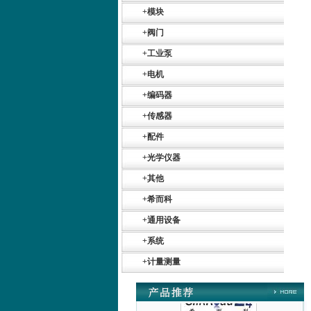
+
模块
+
阀门
+
工业泵
+
电机
+
编码器
Belimo SF24A-
+
传感器
SR+KH-AFB AF24-
MFT
+
配件
+
光学仪器
+
其他
+
希而科
+
通用设备
德国HBM
+
系统
+
计量测量