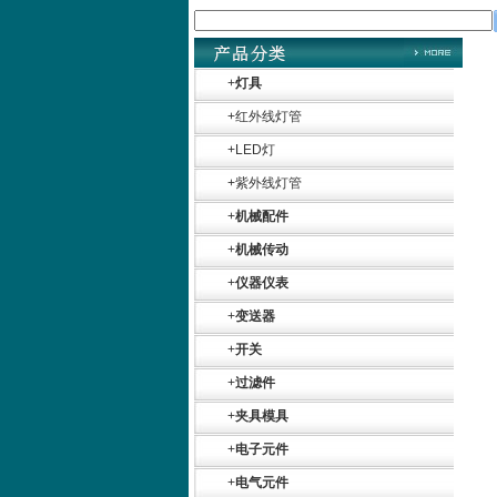
+
灯具
+
红外线灯管
+
LED灯
+
紫外线灯管
+
机械配件
+
机械传动
+
仪器仪表
+
变送器
+
开关
+
过滤件
+
夹具模具
+
电子元件
+
电气元件