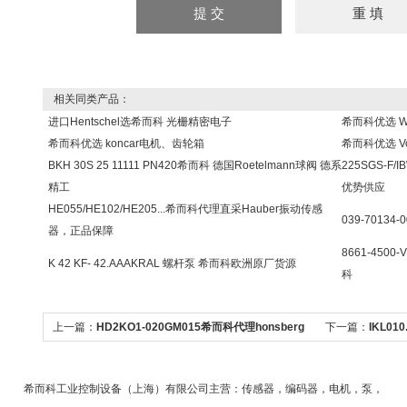
相关同类产品：
进口Hentschel选希而科 光栅精密电子
希而科优选 W
希而科优选 koncar电机、齿轮箱
希而科优选 V
BKH 30S 25 11111 PN420希而科 德国Roetelmann球阀 德系
225SGS-F/
精工
优势供应
HE055/HE102/HE205...希而科代理直采Hauber振动传感
039-70134
器，正品保障
8661-450
K 42 KF- 42.AAAKRAL 螺杆泵 希而科欧洲原厂货源
科
上一篇：
HD2KO1-020GM015希而科代理honsberg
下一篇：
IKL01
流量传感器HD2KO1020GM
器IKL010.33G
希而科工业控制设备（上海）有限公司主营：传感器，编码器，电机，泵，