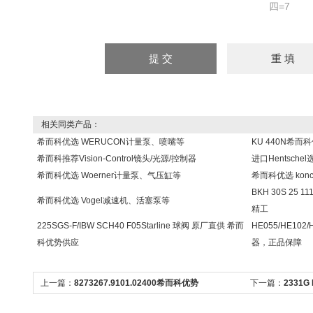
四=7
相关同类产品：
希而科优选 WERUCON计量泵、喷嘴等
KU 440N希而
希而科推荐Vision-Control镜头/光源/控制器
进口Hentsch
希而科优选 Woerner计量泵、气压缸等
希而科优选 kon
BKH 30S 25 
希而科优选 Vogel减速机、活塞泵等
精工
225SGS-F/IBW SCH40 F05Starline 球阀 原厂直供 希而
HE055/HE10
科优势供应
器，正品保障
上一篇：
8273267.9101.02400希而科优势
下一篇：
2331G 
Buschjost阀8273267.9101.02400
传感器2331GMKK