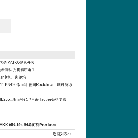
科优选 KATKO隔离开关
el选希而科 光栅精密电子
car电机、齿轮箱
11111 PN420希而科 德国Roetelmann球阀 德系
2/HE205...希而科代理直采Hauber振动传感
MKK 050.194 S4希而科Proxitron
050.194S4
返回列表>>