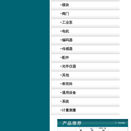
+
模块
+
阀门
+
工业泵
+
电机
+
编码器
Belimo SF24A-
+
传感器
SR+KH-AFB AF24-
MFT
+
配件
+
光学仪器
+
其他
+
希而科
+
通用设备
德国HBM
+
系统
+
计量测量