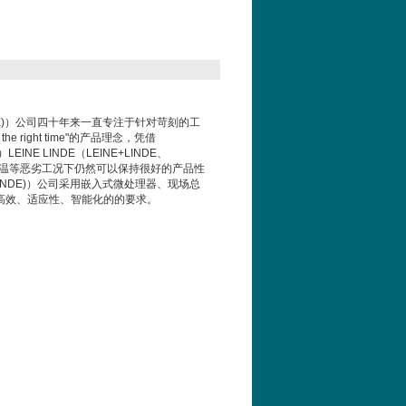
LINDE)）公司四十年来一直专注于针对苛刻的工
 right time"的产品理念，凭借
德）LEINE LINDE（LEINE+LINDE、
超低温等恶劣工况下仍然可以保持很好的产品性
E&LINDE)）公司采用嵌入式微处理器、现场总
高效、适应性、智能化的的要求。