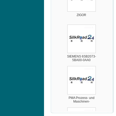
ZIGOR
SIEMENS 6SB2073-
5BA00-0AA0
PMA Prozess- und
Maschinen-
Automation GmbH