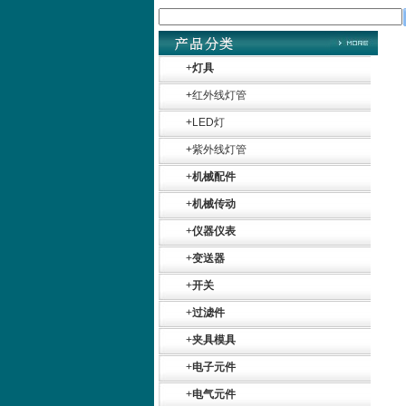
+
灯具
+
红外线灯管
+
LED灯
+
紫外线灯管
+
机械配件
+
机械传动
+
仪器仪表
+
变送器
+
开关
+
过滤件
+
夹具模具
+
电子元件
+
电气元件