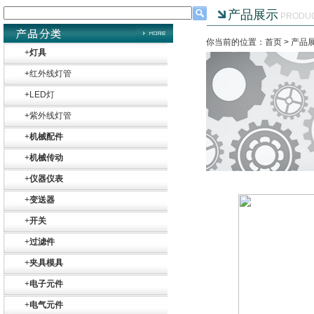
产品展示
PRODU
你当前的位置：首页 >
产品
+
灯具
+
红外线灯管
+
LED灯
+
紫外线灯管
+
机械配件
+
机械传动
+
仪器仪表
+
变送器
+
开关
+
过滤件
+
夹具模具
+
电子元件
+
电气元件