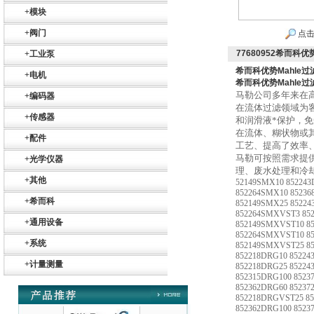
+
模块
Belimo SF24A-
+
阀门
SR+KH-AFB AF24-
点击
MFT
77680952希而科优势
+
工业泵
希而科优势Mahle过滤
+
电机
希而科优势Mahle过滤
马勒公司多年来在
+
编码器
在流体过滤领域为
+
传感器
和润滑液*保护，
在流体、糊状物或
德国HBM
+
配件
工艺、提高了效率
马勒可按照需求提
+
光学仪器
理、废水处理和冷
+
其他
52149SMX10 85224
852264SMX10 8523
+
希而科
852149SMX25 8522
852264SMXVST3 85
+
通用设备
852149SMXVST10 8
852264SMXVST10 8
+
系统
852149SMXVST25 8
ZIGOR
852218DRG10 85224
+
计量测量
852218DRG25 85224
852315DRG100 852
852362DRG60 85237
852218DRGVST25 8
852362DRG100 852