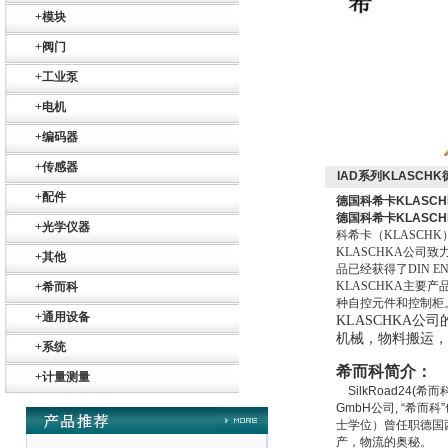
+
模块
+
阀门
+
工业泵
+
电机
+
编码器
+
传感器
IAD系列KLASCH
+
配件
德国科希卡KLASCH
德国科希卡KLASCH
+
光学仪器
科希卡（
KLASCHK
Belimo SF24A-
KLASCHKA
公司致
SR+KH-AFB AF24-
+
其他
MFT
品已经获得了
DIN EN
KLASCHKA
主要产
+
希而科
种自控元件和控制柜
+
通用设备
KLASCHKA
公司
机械，物料搬运，
+
系统
希而科简介：
+
计量测量
SilkRoad24(
希而科
德国HBM
GmbH公司, “希而科
士学位）曾任职德国西门
产，物流的奥秘。