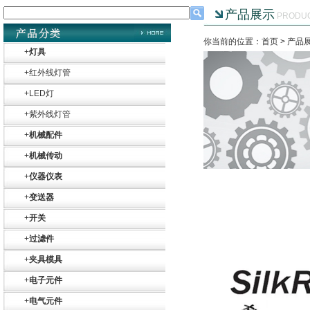
产品展示
PRODU
你当前的位置：首页 >
产品
+
灯具
+
红外线灯管
+
LED灯
+
紫外线灯管
+
机械配件
+
机械传动
+
仪器仪表
+
变送器
+
开关
+
过滤件
+
夹具模具
+
电子元件
+
电气元件