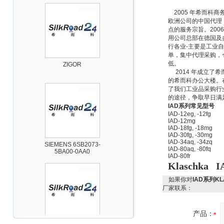
2005
年希而科商务咨
欧洲公司的中国代理
点的服务宗旨。20
用公司总部在德国及
行各业-主要是工业
单，集中代理采购，
ZIGOR
低。
2014
年成立了希
的希而科办公大楼。
了我们工业品采购行
的途径，争取早日满
IAD
系列常见型号
IAD-12eg, -12fg
IAD-12mg
IAD-18fg, -18mg
IAD-30fg, -30mg
SIEMENS 6SB2073-
IAD-34aq, -34zq
5BA00-0AA0
IAD-80aq, -80fq
IAD-80fr
Klaschka I
如果你对
IAD系列K
厂家联系：
产品：
PMA Prozess- und
Maschinen-