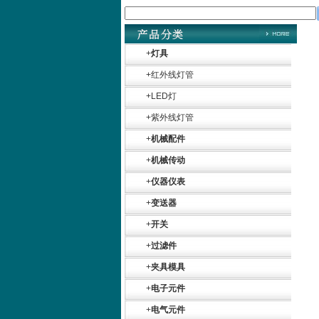
+
灯具
+
红外线灯管
+
LED灯
+
紫外线灯管
+
机械配件
+
机械传动
+
仪器仪表
+
变送器
+
开关
+
过滤件
+
夹具模具
Belimo SF24A-
+
电子元件
SR+KH-AFB AF24-
MFT
+
电气元件