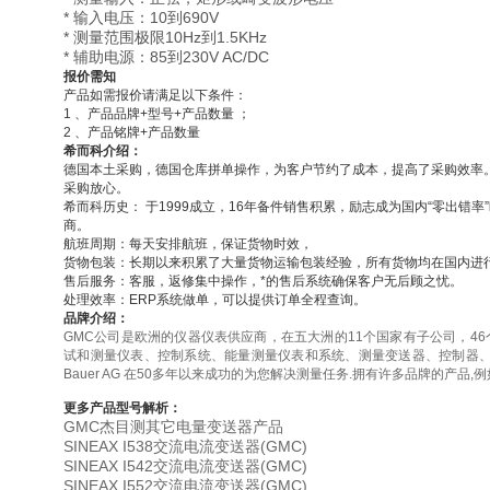
*
输入电压：10到690V
*
测量范围极限10Hz到1.5KHz
*
辅助电源：85到230V AC/DC
报价需知
产品如需报价请满足以下条件：
1
、产品品牌+型号+产品数量 ；
2
、产品铭牌+产品数量
希而科介绍：
德国本土采购，德国仓库拼单操作，为客户节约了成本，提高了采购效率
采购放心。
希而科历史： 于1999成立，16年备件销售积累，励志成为国内“零出错
商。
航班周期：每天安排航班，保证货物时效，
货物包装：长期以来积累了大量货物运输包装经验，所有货物均在国内进
售后服务：客服，返修集中操作，*的售后系统确保客户无后顾之忧。
处理效率：ERP系统做单，可以提供订单全程查询。
品牌介绍：
GMC
公司是欧洲的仪器仪表供应商，在五大洲的11个国家有子公司，46
试和测量仪表、控制系统、能量测量仪表和系统、测量变送器、控制器、记录
Bauer AG 在50多年以来成功的为您解决测量任务.拥有许多品牌的产品,例如 SIN
更多产品型号解析：
GMC
杰目测其它电量变送器产品
SINEAX I538交流电流变送器(GMC)
SINEAX I542交流电流变送器(GMC)
SINEAX I552交流电流变送器(GMC)