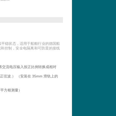
续平稳状态，适用于船舶行业的德国船
监视和控制，安全电隔离和可防震的接线
 将交流电压输入按正比例转换成相对
正弦波.） （安装在 35mm 滑轨上的
（平方根测量）