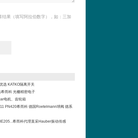
算结果（填写阿拉伯数字），如：三加
科优选 KATKO隔离开关
el选希而科 光栅精密电子
car电机、齿轮箱
11111 PN420希而科 德国Roetelmann球阀 德系
2/HE205...希而科代理直采Hauber振动传感