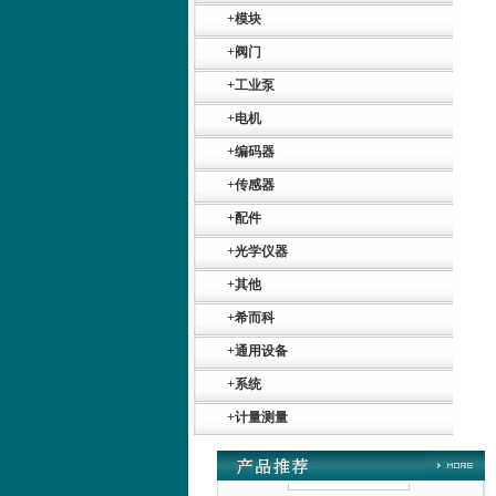
+
模块
+
阀门
+
工业泵
+
电机
德国HBM
+
编码器
+
传感器
+
配件
+
光学仪器
+
其他
ZIGOR
+
希而科
+
通用设备
+
系统
+
计量测量
SIEMENS 6SB2073-
5BA00-0AA0