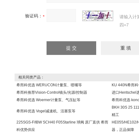
验证码：
请输入计
四=7
相关同类产品：
希而科优选 WERUCON计量泵、喷嘴等
KU 440N希而
希而科推荐Vision-Control镜头/光源/控制器
进口Hentsch
希而科优选 Woerner计量泵、气压缸等
希而科优选 kon
BKH 30S 25 
希而科优选 Vogel减速机、活塞泵等
精工
225SGS-F/IBW SCH40 F05Starline 球阀 原厂直供 希而
HE055/HE10
科优势供应
器，正品保障