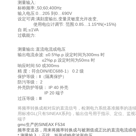
测量输入:
标称频率:,50;60;400Hz
输入电压:0…205 到0…690V
设定可调:满刻度输出,变量灵敏度允许改变,
使用电位计调节: 范围:0.85…1.15*IN(+15%)
自 耗:≤1VA
过载能力:
测量输出:直流电流或电压
输出电流余波: ≤0.5%p.p.设定时间为300ms 时
≤2%p.p.设定时间为50ms 时
响应时间:50 或300ms
精 度：符合DIN/IEC688-1） 0.2 级
保护等级：Ⅱ（隔离保护）
防污等级： 2
外壳防护等级： IP 40 外壳
IP 20 端子
过压等级：Ⅲ
将频率转换成相对应的直流信号，检测电力系统基准频率的连
用标准GL(只有SINEAX系列)，输出信号用于指示、定位、
端子
gmc
生产的SINEAX F534
频率变送器，用来将频率转换成与被测值成正比的直流电流或
*
测量输入：正弦，矩形或畸变波形电压