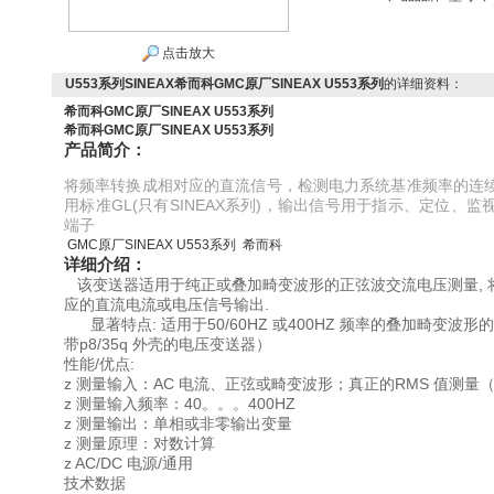
点击放大
U553系列SINEAX希而科GMC原厂SINEAX U553系列
的详细资料：
希而科GMC原厂SINEAX U553系列
希而科GMC原厂SINEAX U553系列
产品简介：
将频率转换成相对应的直流信号，检测电力系统基准频率的连
用标准GL(只有SINEAX系列)，输出信号用于指示、定位、
端子
GMC原厂SINEAX U553系列 希而科
详细介绍：
该变送器适用于纯正或叠加畸变波形的正弦波交流电压测量,
应的直流电流或电压信号输出.
显著特点: 适用于50/60HZ 或400HZ 频率的叠加畸变波形的
带p8/35q 外壳的电压变送器）
性能/优点:
z 测量输入：AC 电流、正弦或畸变波形；真正的RMS 值测量
z 测量输入频率：40。。。400HZ
z 测量输出：单相或非零输出变量
z 测量原理：对数计算
z AC/DC 电源/通用
技术数据