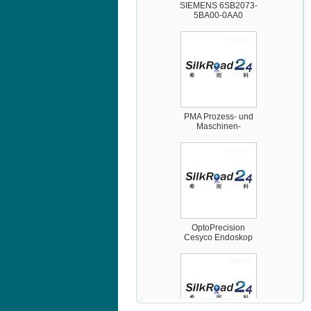
PMA Prozess- und
Maschinen-
Automation GmbH
OptoPrecision
Cesyco Endoskop
HTO 38 内窥镜