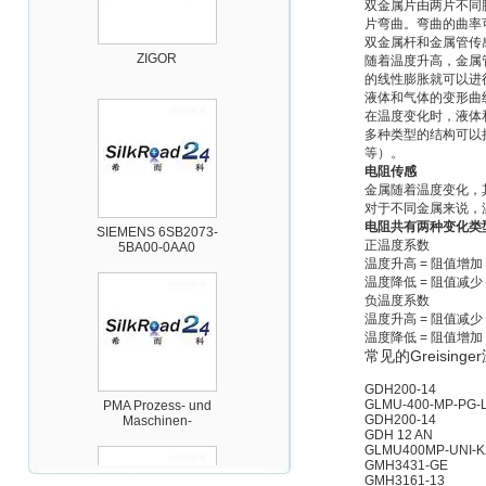
双金属片由两片不同
片弯曲。弯曲的曲率
ZIGOR
双金属杆和金属管传
随着温度升高，金属
的线性膨胀就可以进
液体和气体的变形曲
在温度变化时，液体
多种类型的结构可以
等）。
电阻传感
金属随着温度变化，
对于不同金属来说，
SIEMENS 6SB2073-
电阻共有两种变化类
5BA00-0AA0
正温度系数
温度升高 = 阻值增加
温度降低 = 阻值减少
负温度系数
温度升高 = 阻值减少
温度降低 = 阻值增加
常见的Greisin
PMA Prozess- und
GDH200-14
Maschinen-
GLMU-400-MP-PG-L
Automation GmbH
GDH200-14
GDH 12 AN
GLMU400MP-UNI-K
GMH3431-GE
GMH3161-13