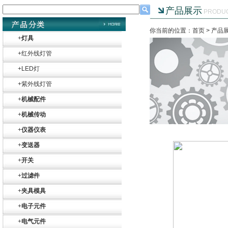
产品展示
PRODU
你当前的位置：首页 >
产品
+
灯具
+
红外线灯管
+
LED灯
+
紫外线灯管
+
机械配件
+
机械传动
+
仪器仪表
+
变送器
+
开关
+
过滤件
+
夹具模具
+
电子元件
+
电气元件