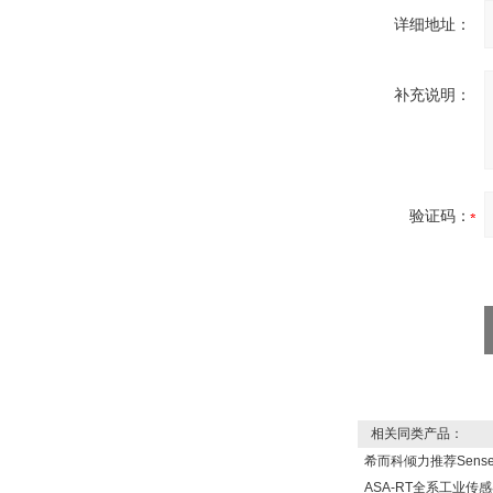
详细地址：
补充说明：
DRAGER氧气检测仪
氧气浓度
25%POLYTRON
3000 22V
验证码：
W.Soehngen GmbH
相关同类产品：
希而科倾力推荐Sens
Belimo SF24A-
SR+KH-AFB AF24-
ASA-RT全系工业