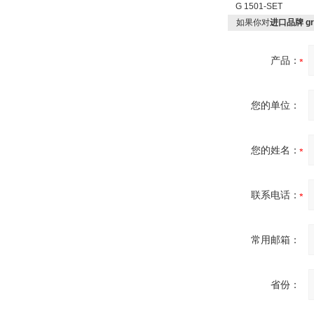
G 1501-SET
如果你对
进口品牌 gr
OptoPrecision
Cesyco Endoskop
产品：
HTO 38 内窥镜
您的单位：
您的姓名：
Inficon Valve型号
VSA016-X 250-255
联系电话：
常用邮箱：
MSE Filterpressen
GmbH
省份：