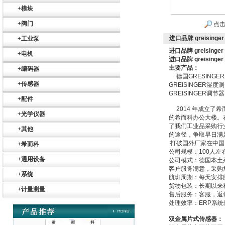
+
模块
+
阀门
点击
进口品牌 greising
+
工业泵
进口品牌 greising
+
电机
进口品牌 greising
主要产品：
+
编码器
德国GRESINGE
Belimo SF24A-
+
传感器
GREISINGER湿度
SR+KH-AFB AF24-
GREISINGER调节
MFT
+
配件
2014
年成立了希
+
光学仪器
的希而科办公大楼。
了我们工业品采购行
+
其他
的途径，争取早日满
打破国外厂家在中国
+
希而科
公司规模：100人左
+
通用设备
公司模式：德国本土
德国HBM
客户服务满意，采购
+
系统
航班周期：每天安排
货物包装：长期以来
+
计量测量
售后服务：客服，返
处理效率：ERP系
双金属片式传感器：