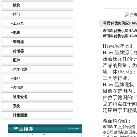
SR+KH-AFB AF24-
+
模块
MFT
+
阀门
点击
希而科优势供应HAWE
+
工业泵
希而科优势供应HAW
+
电机
希而科优势供应HAW
+
编码器
Hawe
品牌历史
德国HBM
+
传感器
Hawe
品牌源自德
压液压元件的研
+
配件
产品的质量，为
+
光学仪器
凑，体积小巧；
工具等行业。
+
其他
Hawe
品牌现状
+
希而科
目前在范围内，H
+
通用设备
ZIGOR
由位于德国的5
品的特点在于阀
+
系统
泛应用于工程机
+
计量测量
希而科介绍：
希而科工业控制设备（上海
该公司都能以德国客