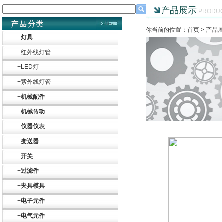
产品展示
PRODU
你当前的位置：首页 >
产品
+
灯具
+
红外线灯管
+
LED灯
+
紫外线灯管
+
机械配件
+
机械传动
+
仪器仪表
+
变送器
+
开关
+
过滤件
+
夹具模具
+
电子元件
+
电气元件
Belimo SF24A-