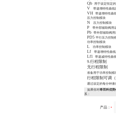
Qb
用于设定恒定的
V
带递增特性曲线
VH
带递增特性曲
压力控制模块
N
压力控制模块
W.Soehngen GmbH
P
带外部辅助阀用
Pb
带外部辅助阀用
PD5
平行压力控制
功率控制模块
L
功率控制模块
Lf
带递增特性曲线
Lf1
带递减特性曲
9.
行程限制
Belimo SF24A-
无行程限制
SR+KH-AFB AF24-
MFT
准备用于功率控制模
行程限制可调（
通过设定的每分钟液
如果你对
希而科优势供
系：
产品：
德国HBM