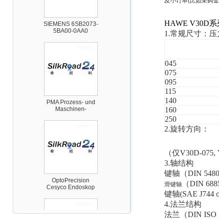
及小订单(比如采购金
SIEMENS 6SB2073-
5BA00-0AA0
HAWE V30D
系
1.
常规尺寸：压
045
075
095
115
PMA Prozess- und
Maschinen-
140
Automation GmbH
160
250
2.
旋转方向：
（仅V30D-075, V
3.
轴结构
OptoPrecision
键轴（DIN 54
Cesyco Endoskop
（DIN 68
滑键轴
HTO 38 内窥镜
键轴(SAE J744 o
4.
法兰结构
法兰（DIN ISO 