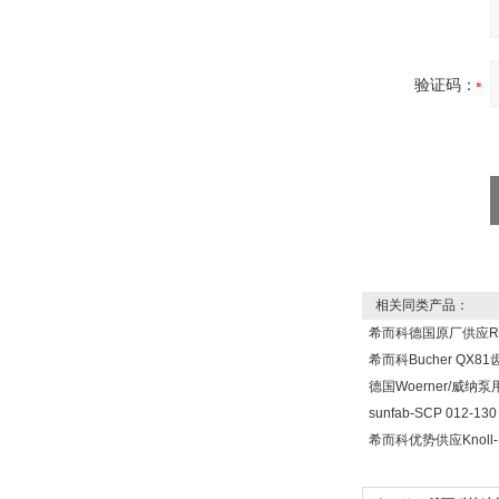
Maschinen-
Automation GmbH
验证码：
OptoPrecision
Cesyco Endoskop
HTO 38 内窥镜
相关同类产品：
希而科德国原厂供应Rex
Inficon Valve型号
希而科Bucher QX8
VSA016-X 250-255
德国Woerner/威纳泵
sunfab-SCP 012-
希而科优势供应Knoll