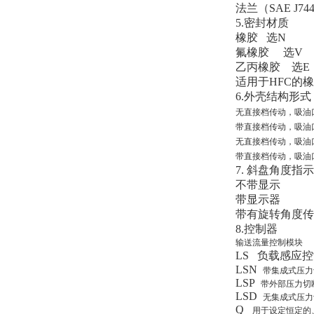
法兰（SAE J744 
5.
密封材质
橡胶 选N
Inficon Valve型号
氟橡胶 选V
VSA016-X 250-255
乙丙橡胶 选E
适用于HFC的
6.
外壳结构形式
无直接档传动，吸油
带直接档传动，吸油
无直接档传动，吸油
MSE Filterpressen
带直接档传动，吸油
GmbH
7.
斜盘角度指示
不带显示 
带显示器 
带有旋转角度
8.
控制器
输送流量控制模块
LS
负载感应控
DRAGER氧气检测仪
LSN
带集成式压力
氧气浓度
LSP
带外部压力切
25%POLYTRON
LSD
无集成式压力
3000 22V
Q
用于设定恒定的