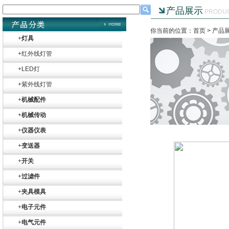
产品展示
PRODU
你当前的位置：首页 >
产品
+
灯具
+
红外线灯管
+
LED灯
+
紫外线灯管
+
机械配件
+
机械传动
+
仪器仪表
+
变送器
+
开关
+
过滤件
+
夹具模具
+
电子元件
+
电气元件