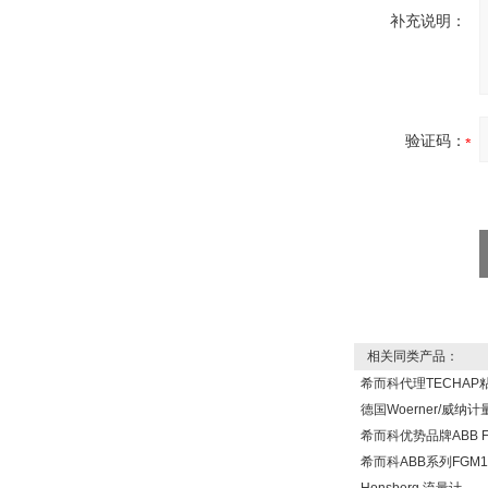
3000 22V
补充说明：
W.Soehngen GmbH
验证码：
Belimo SF24A-
SR+KH-AFB AF24-
MFT
相关同类产品：
希而科代理TECHAP
德国Woerner/威纳
希而科优势品牌ABB F
希而科ABB系列FGM1
德国HBM