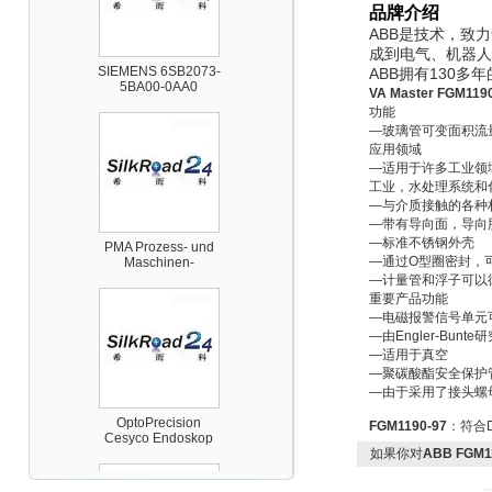
品牌介绍
ABB
是技术，致力
成到电气、机器人
SIEMENS 6SB2073-
5BA00-0AA0
ABB拥有130多
VA Master FGM119
功能
—玻璃管可变面积流
应用领域
—适用于许多工业领
工业，水处理系统和
—与介质接触的各种
—带有导向面，导向
PMA Prozess- und
—标准不锈钢外壳
Maschinen-
Automation GmbH
—通过O型圈密封，
—计量管和浮子可以
重要产品功能
—电磁报警信号单元可
—由Engler-Bu
—适用于真空
—聚碳酸酯安全保护
—由于采用了接头螺
OptoPrecision
Cesyco Endoskop
FGM1190-97
：符合D
HTO 38 内窥镜
如果你对
ABB FGM