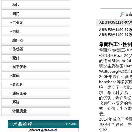
+
模块
Belimo SF24A-
SR+KH-AFB AF24-
MFT
+
阀门
点击
ABB FGM1190-
+
工业泵
ABB FGM1190-
+
电机
ABB FGM1190-
+
编码器
希而科工业控制
+
传感器
希而科*欧洲工控产
德国HBM
公司SilkRoad
+
配件
的德国Silkroad
研究生及德国Dar
+
光学仪器
Wolfsburg
+
其他
2005
年希而科商务
honsberg
+
希而科
验，建立了一切以
求，希而科贸易（
+
通用设备
的优势，希而科公
ZIGOR
+
系统
仪表行业所需的备
购，仓储，出欧盟
+
计量测量
低。
2014
年成立了希
询报价的途径，争
供应。