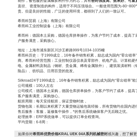
制作，被包覆的金属橡胶构件作为衬芯，具有
密封强度高、效果好、可重
直径、
密度制造的构件，适用于不同压强场合。一般使用范围为
-80~800
贵。但是良好的性能，广泛的使用环境，都得到了人们的一致认可。
希而科贸易（上海）有限公司
希而科工业控制设备（上海）有限公司
希而科：德国本土采购，德国仓库拼单操作，为客户节约了成本，提高了
户服务满意，采购放心。
地址：上海市浦东新区川沙王桥路
999
号
1034-1035
幢
希而科历史：
于
1999
成立，
16
年备件销售积累，励志成为国内“零出错率
商。希而科经营范围：工业控制仪器仪表及零部件、机电产品、计算机硬
电、金属材料及制品（钢材、贵金属、稀有金属除外）、建筑装潢材料（
险品）、纺织品、日用百货的批发。
Silkroad24
于
1999
成立，
16
年备件销售积累，励志成为国内“零出错率”
公司规模：
100
人左右
公司模式：德国本土采购，德国仓库拼单操作，为客户节约了成本，提高
客户服务满意，采购放心。
航班周期：每天安排航班，保证货物时效，
货物包装：长期以来积累了大量货物运输包装经验，所有货物均在国内进
售后服务：客服，返修集中操作，*的售后系统确保客户无后顾之忧。
处理效率：
ERP
系统做单，可以提供订单全程查询。
平均货期：
6-8
周：
如果你对
希而科优势价格KRAL UEK 04A系列机械密封
感兴趣，想了解更