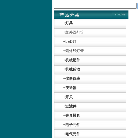
+
灯具
+
红外线灯管
+
LED灯
+
紫外线灯管
+
机械配件
+
机械传动
+
仪器仪表
+
变送器
+
开关
+
过滤件
+
夹具模具
+
电子元件
Belimo SF24A-
SR+KH-AFB AF24-
+
电气元件
MFT