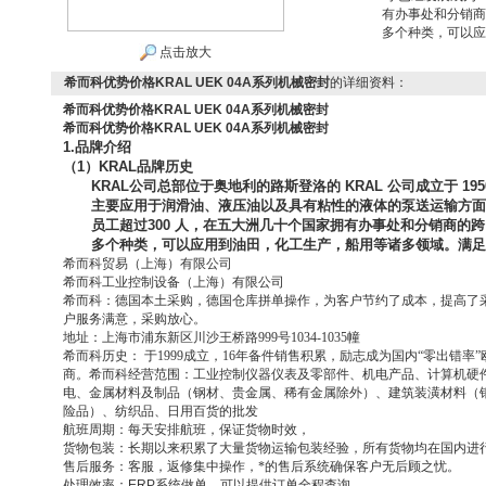
有办事处和分销商
多个种类，可以应
点击放大
希而科优势价格KRAL UEK 04A系列机械密封
的详细资料：
希而科优势价格KRAL UEK 04A系列机械密封
希而科优势价格KRAL UEK 04A系列机械密封
1.
品牌介绍
（
1
）
KRAL
品牌历史
KRAL
公司总部位于奥地利的路斯登洛的
KRAL
公司成立于
19
主要应用于润滑油、液压油以及具有粘性的液体的泵送运输方
员工超过
300
人，在五大洲几十个国家拥有办事处和分销商的跨
多个种类，可以应用到油田，化工生产，船用等诸多领域。满
希而科贸易（上海）有限公司
希而科工业控制设备（上海）有限公司
希而科：德国本土采购，德国仓库拼单操作，为客户节约了成本，提高了
户服务满意，采购放心。
地址：上海市浦东新区川沙王桥路999号1034-1035幢
希而科历史： 于1999成立，16年备件销售积累，励志成为国内“零出错
商。希而科经营范围：工业控制仪器仪表及零部件、机电产品、计算机硬
电、金属材料及制品（钢材、贵金属、稀有金属除外）、建筑装潢材料（
险品）、纺织品、日用百货的批发
航班周期：每天安排航班，保证货物时效，
货物包装：长期以来积累了大量货物运输包装经验，所有货物均在国内进
售后服务：客服，返修集中操作，*的售后系统确保客户无后顾之忧。
处理效率：ERP系统做单，可以提供订单全程查询。