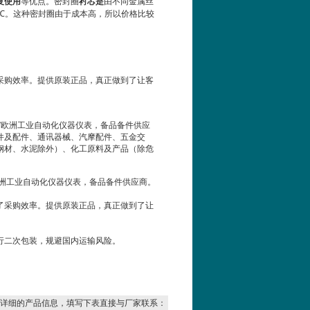
复使用
等优点。密封圈
衬芯是
由不同金属丝
℃
。这种密封圈由于成本高，所以价格比较
采购效率。提供
原装正品，真正做到了让客
”欧洲工业自动化仪器仪表，备品备件供应
件及配件、通讯器械、汽摩配件、五金交
钢材、水泥除外）、化工原料及产品（除危
欧洲工业自动化仪器仪表，备品备件供应商。
了采购效率。提供
原装正品，真正做到了让
行二次包装，规避国内运输风险。
详细的产品信息，填写下表直接与厂家联系：