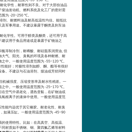
一般使用温度范围为
-55~250 ℃
。
耐化学性，耐寒性则不良。对于大部份油品
于柴油发动机、燃料系统及化工厂的密封需
范围为
-20~250 ℃
。
溶剂、耐燃料油及耐高低温性均佳。能抵抗
天及军事用途。不建议暴露于酮类及刹车油
耐化学性。可用于醇类及酮类，还可用于高
不建议用于食品用途或是暴露于矿物油之
和氨等制冷剂，耐稀酸、耐硅脂系润滑油
,
但
触大气、阳光、臭氧的环境及各种耐燃、耐
物之中。一般使用温度范围为
-55~120 ℃
。
缘性能好；对极性溶剂如醇、酮、酯等有很好
设备。不建议与石油溶剂、煤油或芳烃同时
但机械强度、压缩变形率及耐水性稍差。一
酯之中。一般使用温度范围为
-25~170 ℃
。
但在空气中易老化，遇热变黏，在矿物油或
氢氧根离子的液体中使用。一般使用温度范
压性能均远优于其它橡胶。耐老化性、耐臭
，如液压缸。一般使用温度范围为
-45~90
强的使用特性。比如：在高真空、高低温、
不同材质如不锈钢、铜、聚四氟乙烯等材料