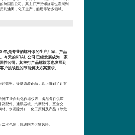
的跨国性公司。其主打产品螺旋泵也发展到
用到油田，化工生产，船用等诸多领域。
50
年
,
是专业的螺杆泵的生产厂家。产品
面。今天的
KRAL
公司
已经发展成为一家
国性公司。其主打产品螺旋泵也发展到
足客户挑战性的节能解决方案要求。
采购效率。提供原装正品，真正做到了让客
率”欧洲工业自动化仪器仪表，备品备件供应
件及配件、通讯器械、汽摩配件、五金交
钢材、水泥除外）、化工原料及产品（除危
行二次包装，规避国内运输风险。