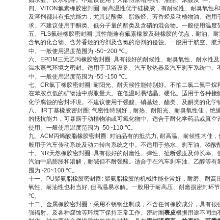
如水壶、饮水机等。不建议使用于大部份浓缩溶剂、油品、浓酸及*中。
四、
VITON
氟素橡胶密封圈
:
耐高温性优于硅橡胶，有耐候性、耐臭氧性和
及溶剂都具有抵抗能力，尤其是酸类、脂族烃、芳香烃及动植物油。适用
求。不建议使用于酮类、低分子量的酯类及含硝的混合物。一般使用温度
五、
FLS
氟硅橡胶密封圈
:
其性能兼有氟素橡胶及硅橡胶的优点，耐油、耐
含氧的化合物、含芳香烃的溶剂及含氯的溶剂的侵蚀。一般用于航空、航
中。一般使用温度范围为
-50~200 ℃
。
六、
EPDM
三元乙丙橡胶密封圈
:
具有很好的耐候性、耐臭氧性、耐水性及
温水蒸气环境之密封。适用于卫浴设备、汽车散热器及汽车刹车系统中。
中。一般使用温度范围为
-55~150 ℃
。
七、
CR
氯丁橡胶密封圈
:
耐阳光、耐天候性能特别好。不怕二氯二氟甲烷
在苯胺点低的矿物油中膨胀量大。在低温时易结晶、硬化。适用于各种接
化学腐蚀的密封环境。不建议使用于强酸、硝基烃、酯类、及酮类的化学
八、
IIR
丁基橡胶密封圈
:
气密性特别好，耐热、耐阳光、耐臭氧性佳，绝
的抵抗能力，可暴露于动植物油或可氧化物中。适合于耐化学药品或真空
使用。一般使用温度范围为
-50~110 ℃
。
九、
ACM
丙烯酸脂橡胶密封圈
:
对油品有的抵抗力
,
耐高温、耐候性均佳，
般用于汽车传动系统及动力转向系统之中。不适用于热水、刹车油、磷酸
十、
NR
天然橡胶密封圈
:
具有很好的耐磨性、弹性、扯断强度及伸长率。
汽油中易膨胀和溶解，耐碱但不耐强酸。适合于在汽车刹车油、乙醇等有
围为
-20~100 ℃
。
十一、
PU
聚氨脂橡胶密封圈
:
聚氨脂橡胶的机械性能非常好，耐磨、耐高
氧性、耐油性也相当好
,
但高温易水解。一般用于耐高压、耐磨损密封环节
℃
。
十二、金属橡胶密封圈：采用不锈钢丝制成，不含任何橡胶成分，具有很
强辐射、及各种腐蚀等环境下保持正常工作。密封圈
表皮
根据用途不同由