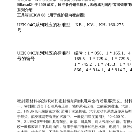
Silkroad24
于 1999 成立，16 年备件销售积累，励志成为国内“零出错
系列介绍
工具箱
UEKW 08
（用于保护径向密封圈）
UEK 04C
系列对应的标准型
KF-
，KV-，KH- 160-275
号
UEK 04C
系列对应的标准型
编号：1 * 056、1 * 165.1、4 *
号的编号
165.5、1 * 729.4、1 * 729.5
1 * 745.2 ，1 * 745.3、1 * 4
866、4 * 914.1、4 * 914.2、4
密封圈材料的选择对其密封性能和使用寿命有着重要意义。材
一、
密封圈
:
适合于石油系液压油、甘醇系液压油、二酯系润滑油、汽油、
二、
HNBR
氢化橡胶密封圈
:
适用于洗涤机械、汽车发动机系统及使用新型
于醇类、酯类或是芳香族的溶液中。一般使用温度范围为
-40~150 ℃
。
三、
SIL
硅橡胶密封圈
:
具有耐热、耐寒、耐臭氧、耐大气老化性能。有很
较一般橡胶差且不具耐油性。适用于家用电器如电热水器、电熨斗、微波