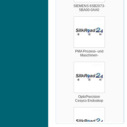
5BA00-0AA0
PMA Prozess- und
Maschinen-
Automation GmbH
OptoPrecision
Cesyco Endoskop
HTO 38 内窥镜