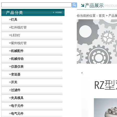
产品展示
PRODU
你当前的位置：首页 >
产品
+
灯具
+
红外线灯管
+
LED灯
+
紫外线灯管
+
机械配件
+
机械传动
+
仪器仪表
+
变送器
+
开关
+
过滤件
+
夹具模具
+
电子元件
+
电气元件