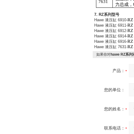
7631
力总成，
MSE Filterpressen
GmbH
7. RZ
系列型号
RZ
Hawe
液压缸
6910-
RZ
Hawe
液压缸
6911-
RZ
Hawe
液压缸
6912-
RZ
Hawe
液压缸
6914-
RZ
Hawe
液压缸
6916-
RZ
Hawe
液压缸
7631-
如果你对
hawe RZ
DRAGER氧气检测仪
氧气浓度
25%POLYTRON
产品：
3000 22V
您的单位：
W.Soehngen GmbH
您的姓名：
联系电话：