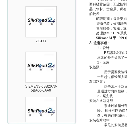
而科经营范围：工业控制
品（钢材、贵金属、稀有
的批发
航班周期：每天安排
货物包装：长期以来
售后服务：客服，返
处理效率：
ERP
系统
ZIGOR
Silkroad24
于
1999
3.
注意事项
：
1
）设计
RZ
型双级泵由
压泵的外壳提供了
2
）应用
双级泵：
用于需要快速
一旦超过预设压力
双回路泵：
SIEMENS 6SB2073-
5BA00-0AA0
这些泵用于双
量通过方向阀控制
3
）泵安装
安装在水箱外部
泵通过油箱外
降。 这样可以确
多，有关订购编码
安装在水箱中
常见的安装是