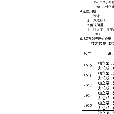
PMA Prozess- und
所使用的钟形
Maschinen-
D 6010 Z
中列
Automation GmbH
4.
选型问题：
1
） 设计
2
） 系统压力
5.
解决问题：
1
）
独立泵，液压
2
）
700
6.
SZ
系列液压缸介绍
OptoPrecision
技术数据
-RZ
Cesyco Endoskop
HTO 38 内窥镜
尺寸
设
独立泵，
6910
力总成，
独立泵，
6911
力总成，
Inficon Valve型号
独立泵，
6912
VSA016-X 250-255
力总成，
独立泵，
6914
力总成，
独立泵，
6916
力总成，
独立泵，