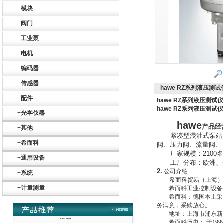
+
模块
+
阀门
+
工业泵
+
电机
+
编码器
+
传感器
hawe RZ系列液压测
+
配件
hawe RZ系列液压测试
hawe RZ系列液压测试
+
光学仪器
hawe
产品经
+
其他
Belimo SF24A-
SR+KH-AFB AF24-
紧凑型浸油式泵站
MFT
+
希而科
阀、压力阀、流量阀、
厂家规模：
2100
名
+
通用设备
工厂分布：欧洲、
2.
公司介绍
+
系统
希而科贸易（上海
+
计量测量
希而科工业控制设备
希而科：德国本土采
务满意，采购放心。
德国HBM
地址：上海市浦东新
希而科历史： 于
199