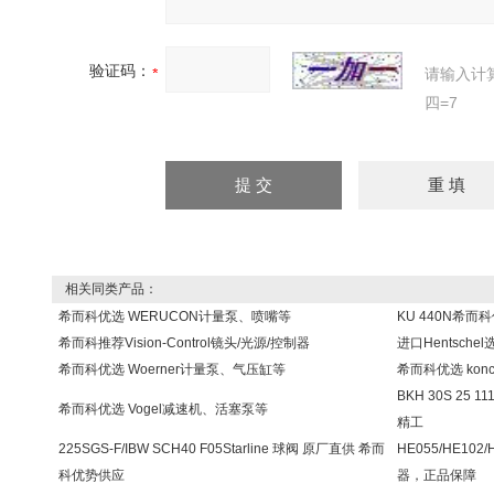
验证码：
请输入计
四=7
相关同类产品：
希而科优选 WERUCON计量泵、喷嘴等
KU 440N希而
希而科推荐Vision-Control镜头/光源/控制器
进口Hentsch
希而科优选 Woerner计量泵、气压缸等
希而科优选 kon
BKH 30S 25 
希而科优选 Vogel减速机、活塞泵等
精工
225SGS-F/IBW SCH40 F05Starline 球阀 原厂直供 希而
HE055/HE10
科优势供应
器，正品保障