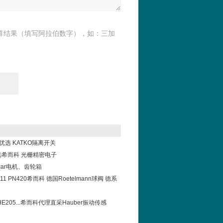
算结果（填写阿拉伯数字），如：三加
科优选 KATKO隔离开关
el选希而科 光栅精密电子
car电机、齿轮箱
11111 PN420希而科 德国Roetelmann球阀 德系
2/HE205...希而科代理直采Hauber振动传感