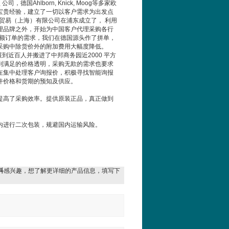
盟
公司，德国
Ahlborn, Knick, Moog
等多家欧
宝贵经验，建立了一切以客户需求为出发点
贸易（上海）有限公司在浦东成立了， 利用
理品牌之外，开始为中国客户代理采购各行
额订单的需求，我们在德国源头作了拼单，
采购中除货价外的附加费用大幅度降低。
展到近百人并搬进了中邦商务园近
2000
平方
到满足的价格透明，采购无欺的需求也要求
在集中处理客户询报价，积极寻找智能询报
件价格和货期的预知及供应。
提高了采购效率。提供
原装正品，真正做到
内进行二次包装，规避国内运输风险。
科
感兴趣，想了解更详细的产品信息，填写下