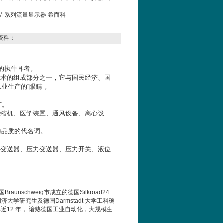
O…M 系列流量显示器 希而科
资料：
*的执牛耳者。
技术的组成部分之一，它与国民经济、国
业生产的“眼睛”。
矿。
压缩机、医学装置、通风设备、离心设
与品质的代名词。
度变送器、压力变送器、压力开关、液位
国
Braunschweig
市成立的德国
Silkroad24
同济大学研究生及德国
Darmstadt
大学工科硕
部近
12
年， 谙熟德国工业自动化，大规模生