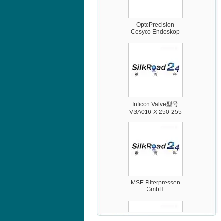
OptoPrecision
Cesyco Endoskop
HTO 38 内窥镜
Inficon Valve型号
VSA016-X 250-255
MSE Filterpressen
GmbH