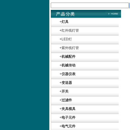
+
灯具
+
红外线灯管
Belimo SF24A-
+
LED灯
SR+KH-AFB AF24-
MFT
+
紫外线灯管
+
机械配件
+
机械传动
+
仪器仪表
德国HBM
+
变送器
+
开关
+
过滤件
+
夹具模具
+
电子元件
+
电气元件
ZIGOR