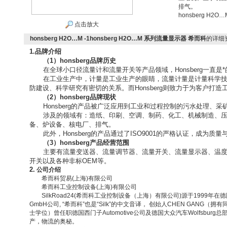
排气。
honsberg H2
点击放大
honsberg H2O…M -1honsberg H2O…M 系列流量显示器 希而科
的详细
1.
品牌介绍
（
1
）
honsberg
品牌历史
在全球小口径流量计和流量开关等产品领域，
Honsberg
一直是
在工业生产中，计量是工业生产的眼睛，流量计量是计量科学
防建设、科学研究有密切的关系。而
Honsberg
则致力于为客户打造工
（
2
）
honsberg
品牌现状
Honsberg
的产品被广泛应用到工业和过程控制的污水处理、采
涉及的领域有：造纸、印刷、空调、制药、化工、机械制造、
备、炉设备、核电厂、排气。
此外，
Honsberg
的产品通过了
ISO9001
的严格认证，成为质量
（
3
）
honsberg
产品经营范围
主要有流量变送器、流量调节器、流量开关、流量显示器、温
开关以及各种非标
OEM
等。
2.
公司介绍
希而科贸易
(
上海
)
有限公司
希而科工业控制设备
(
上海
)
有限公司
SilkRoad24(
希而科工业控制设备（上海）有限公司
)
源于
1999
年在德
GmbH
公司
,
“希而科”也是“
Silk
”的中文音译， 创始人
CHEN GANG
（拥有
士学位）曾任职德国西门子
Automotive
公司及德国大众汽车
Wolfsburg
总
产，物流的奥秘。