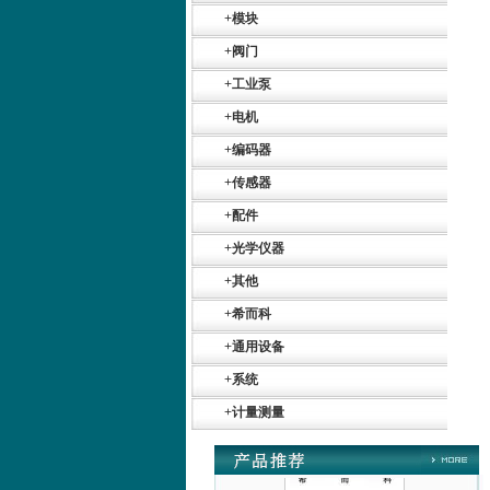
+
模块
+
阀门
+
工业泵
+
电机
+
编码器
SIEMENS 6SB2073-
+
传感器
5BA00-0AA0
+
配件
+
光学仪器
+
其他
+
希而科
PMA Prozess- und
+
通用设备
Maschinen-
Automation GmbH
+
系统
+
计量测量