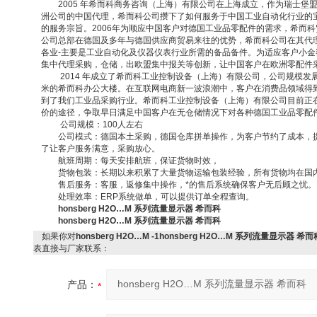
2005
年希而科商务咨询（上海）有限公司在上海成立，作为瑞士
堡
洲公司的中国代理，希而科公司攒下了如何服务于中国工业自动化行业的
的服务宗旨。
2006
年为顺应中国客户对德国工业品零配件的需求，希而科
公司总部在德国及多年与德国供应商贸易来往的优势，希而科公司在其代
各业
-
主要是工业自动化及仪器仪表行业所需的备品备件。为适应客户小金
集中代理采购，仓储，出欧盟集中报关等创新，让中国客户在欧洲零配件
2014
年成立了希而科工业控制设备（上海）有限公司，公司规模发
米的希而科办公大楼。在互联网电商新一波浪潮中，客户在消费品领域得
到了我们工业品采购行业。希而科工业控制设备（上海）有限公司目前正
价的途径，争取早日满足中国客户在无仓储情况下对各种德国工业品零配
公司规模：
100
人左右
公司模式：德国本土采购，德国仓库拼单操作，为客户节约了成本，
了让客户服务满意，采购放心。
航班周期：每天安排航班，保证货物时效，
货物包装：长期以来积累了大量货物运输包装经验，所有货物均在国
售后服务：客服，返修集中操作，*的售后系统确保客户无后顾之忧。
处理效率：
ERP
系统做单，可以提供订单全程查询。
honsberg H2O…M 系列流量显示器 希而科
honsberg H2O…M 系列流量显示器 希而科
如果你对
honsberg H2O…M -1honsberg H2O…M 系列流量显示器 希而
表直接与厂家联系：
产品：