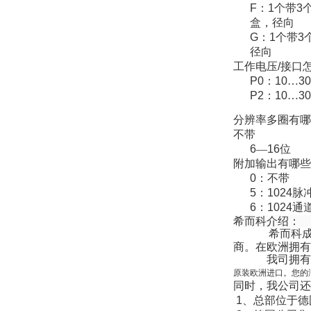
F
：
1
个带
3
盒，径向
OptoPrecision
Cesyco Endoskop
G
：
1
个带
3
HTO 38 内窥镜
径向
工作电压
/
接口
P0
：
10
…
3
P2
：
10
…
3
分辨率多圈有哪
不带
Inficon Valve型号
VSA016-X 250-255
6
—
16
位
附加输出有哪些
0
：不带
5
：
1024
脉
6
：
1024
通
希而科介绍：
希而科
MSE Filterpressen
商。在欧洲拥有
GmbH
我司拥有
原装欧洲
进口
。您的
同时，我公司还
1
、总部位于德