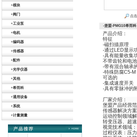
+
模块
+
阀门
点击
+
工业泵
-堡盟-PMG10希而科
+
电机
产品介绍：
特征
Belimo SF24A-
+
编码器
SR+KH-AFB AF24-
-
磁扫描原理
MFT
-
通过
LED
显示
+
传感器
-
具有能量收集
+
配件
不带齿轮和电池
-
带有混合轴承
+
光学仪器
-
特殊防腐
C5-M
可选的
+
其他
-
集成速度开关
+
希而科
-
具有零脉冲的
德国HBM
+
通用设备
厂家介绍：
堡盟
产品经营范
+
系统
传感器解决方案
+
计量测量
运动控制领域解
转变压器、超速
视觉技术领域：
过程仪表：压力