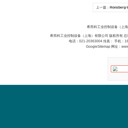
Inficon Valve型号
VSA016-X 250-255
上一篇：
Honsberg
系列 流量指示器
希而科工业控制设备（上海
希而科工业控制设备（上海）有限公司 版权所有 总
电话：021-20363004 传真： 手机：
MSE Filterpressen
GoogleSitemap
网址：www.s
GmbH
DRAGER氧气检测仪
氧气浓度
25%POLYTRON
3000 22V