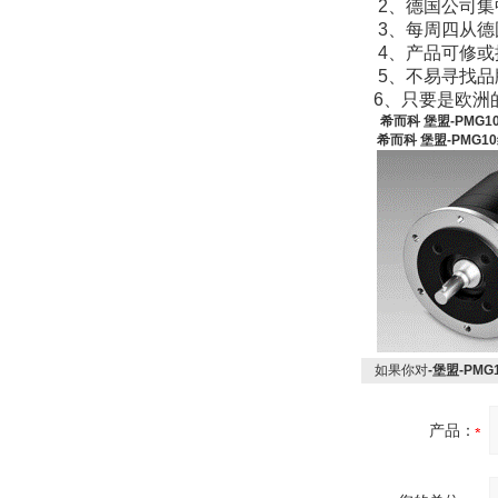
2
、德国公司集
3
、每周四从德
4
、产品可修或
DRAGER氧气检测仪
5
、不易寻找品
氧气浓度
6
、只要是欧洲
25%POLYTRON
希而科 堡盟-PMG1
3000 22V
希而科 堡盟-PMG1
W.Soehngen GmbH
如果你对
-堡盟-PMG
Belimo SF24A-
产品：
SR+KH-AFB AF24-
MFT