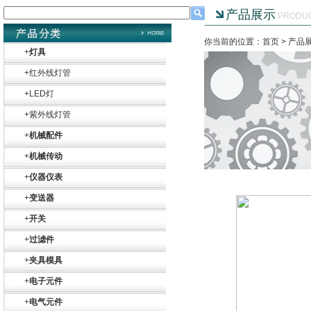
产品展示
PRODU
你当前的位置：首页 >
产品
+
灯具
+
红外线灯管
+
LED灯
+
紫外线灯管
+
机械配件
+
机械传动
+
仪器仪表
+
变送器
+
开关
+
过滤件
+
夹具模具
+
电子元件
+
电气元件