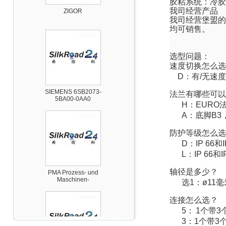
ZIGOR
胶粘系统：冷胶
我司经营产品
我司经营
堡盟
的
均可销售。
选型问题：
速度切换怎么选
D
：有
/
无速度
SIEMENS 6SB2073-
5BA00-0AA0
法兰有哪些可以
H
：
EURO
A
：底脚
B3
防护等级怎么选
D
：
IP 66
和
L
：
IP 66
和
I
PMA Prozess- und
Maschinen-
轴径是多少？
Automation GmbH
选
1
：
ø11
毫
连接怎么选？
5
：
1
个带
3
3
：
1
个带
3