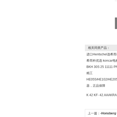
DRAGER氧气检测仪
氧气浓度
25%POLYTRON
3000 22V
相关同类产品：
进口Hentschel选
希而科优选 koncar
BKH 30S 25 1111
W.Soehngen GmbH
精工
HE055/HE102/HE
器，正品保障
K 42 KF- 42.AA
Belimo SF24A-
上一篇：
-Honsber
SR+KH-AFB AF24-