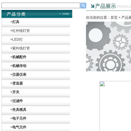
产品展示
PRODU
你当前的位置：首页 >
产品
+
灯具
+
红外线灯管
+
LED灯
+
紫外线灯管
+
机械配件
+
机械传动
+
仪器仪表
+
变送器
+
开关
+
过滤件
+
夹具模具
+
电子元件
+
电气元件