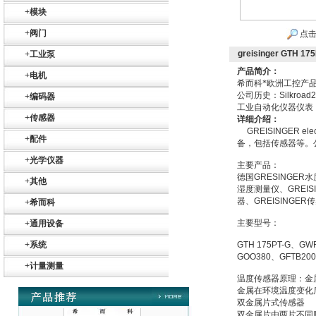
+
模块
+
阀门
点击
greisinger GTH
+
工业泵
产品简介：
+
电机
希而科*欧洲工控产
公司历史：
Silkroad
+
编码器
工业自动化仪器仪表
Belimo SF24A-
+
传感器
详细介绍：
SR+KH-AFB AF24-
GREISINGER elec
MFT
+
配件
备，包括传感器等。
+
光学仪器
主要产品：
德国
GRESINGER
水
+
其他
湿度测量仪、
GREIS
器、
GREISINGER
传
+
希而科
主要型号：
+
通用设备
德国HBM
+
系统
GTH 175PT-G
、
GWF
GOO380
、
GFTB200
+
计量测量
温度传感器原理：金
金属在环境温度变化
双金属片式传感器
双金属片由两片不同