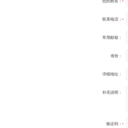
您的姓名：
联系电话：
OptoPrecision
Cesyco Endoskop
HTO 38 内窥镜
常用邮箱：
省份：
Inficon Valve型号
VSA016-X 250-255
详细地址：
补充说明：
MSE Filterpressen
GmbH
验证码：