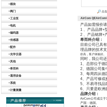
+
模块
+
阀门
点击
AirCom QEAi
+
工业泵
产品如需报价请
+
电机
1
、产品品牌
+
+
编码器
2
、产品铭牌
+
希而科介绍：
+
传感器
Belimo SF24A-
目前公司已具有
SR+KH-AFB AF24-
+
配件
理品牌的技术支
MFT
+
光学仪器
价高，客户体验好。
同时，我公司还
+
其他
1
、总部位于德
2
、德国公司集
+
希而科
3
、每周四从德
+
通用设备
4
、产品可修或
德国HBM
+
系统
5
、不易寻找品
6
、只要是欧洲
+
计量测量
品牌介绍：
AirCom
公司成立于
产国：德国。