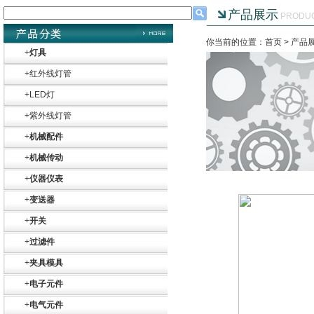
产品展示
PRODU
你当前的位置：首页 >
产品
+
灯具
+
红外线灯管
+
LED灯
+
紫外线灯管
+
机械配件
+
机械传动
+
仪器仪表
+
变送器
+
开关
+
过滤件
+
夹具模具
+
电子元件
+
电气元件