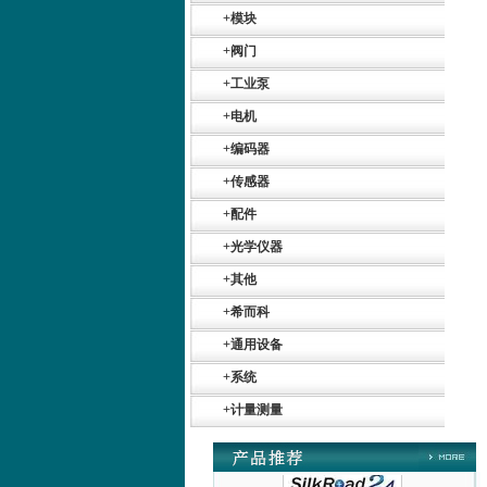
+
模块
+
阀门
+
工业泵
+
电机
+
编码器
+
传感器
Belimo SF24A-
SR+KH-AFB AF24-
+
配件
MFT
+
光学仪器
+
其他
+
希而科
+
通用设备
德国HBM
+
系统
+
计量测量