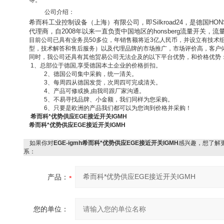
等。
公司介绍：
希而科工业控制设备（上海）有限公司，即
Silkroad24
，是德国
HON
代理商，自
2008
年以来一直负责中国地区的
honsberg
流量开关，流
目前公司已具有业务员
50
多位，年销售额将近
3
亿人民币，并设立有技术
型，技术解答和售后服务）以及代理品牌的市场推广，市场评价高，客户
同时，我公司还具有其他贸易公司无法企及的以下平台优势，和价格优势
1
、总部位于德国
,
享受德国本土企业的价格折扣。
2
、德国公司集中采购，统一清关。
3
、每周四从德国发货，次周四可完成清关。
4
、产品可修或换
,
由我司跟厂家沟通。
5
、不易寻找品牌、小金额，我们同样为您采购。
6
、只要是欧洲的产品我们都可以为您询到价格并采购！
希而科*优势供应EGE接近开关IGMH
希而科*优势供应EGE接近开关IGMH
如果你对
EGE-igmh希而科*优势供应EGE接近开关IGMH
感兴趣，想了解
系：
产品：
您的单位：