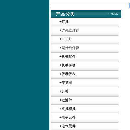
+
灯具
+
红外线灯管
+
LED灯
+
紫外线灯管
+
机械配件
+
机械传动
+
仪器仪表
+
变送器
+
开关
+
过滤件
+
夹具模具
+
电子元件
+
电气元件