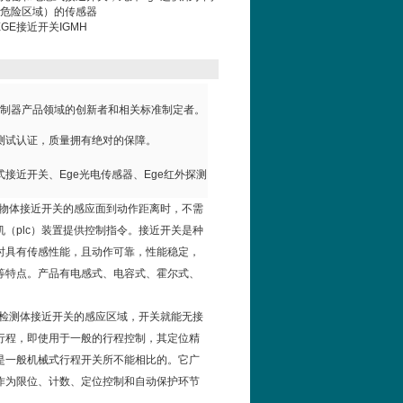
危险区域）的传感器
GE接近开关IGMH
制器产品领域的创新者和相关标准制定者。
测试认证，质量拥有绝对
的保障。
式接近开关、
Ege
光电传感器、
Ege
红外探测
物体接近开关的感应面到动作距离时，不需
机（
plc
）装置提供控制指令。接近开关是种
时具有传感性能，且动作可靠，性能稳定，
等特点。产品有电感式、电容式、霍尔式、
检测体接近开关的感应区域，开关就能无接
行程，即使用于一般的行程控制，其定位精
是一般机械式行程开关所不能相比的。它广
作为限位、计数、定位控制和自动保护环节