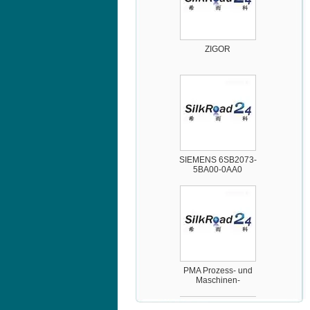
ZIGOR
SIEMENS 6SB2073-
5BA00-0AA0
PMA Prozess- und
Maschinen-
Automation GmbH