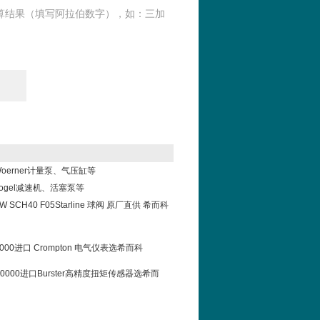
算结果（填写阿拉伯数字），如：三加
oerner计量泵、气压缸等
ogel减速机、活塞泵等
IBW SCH40 F05Starline 球阀 原厂直供 希而科
-0000进口 Crompton 电气仪表选希而科
0-V0000进口Burster高精度扭矩传感器选希而