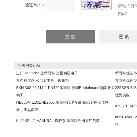
验证码：
请输入计
四=7
相关同类产品：
进口Hentschel选希而科 光栅精密电子
希而科优选 W
希而科优选 koncar电机、齿轮箱
希而科优选 V
BKH 30S 25 11111 PN420希而科 德国Roetelmann球阀 德系
225SGS-F/
精工
优势供应
HE055/HE102/HE205...希而科代理直采Hauber振动传感
039-70134
器，正品保障
8661-450
K 42 KF- 42.AAAKRAL 螺杆泵 希而科欧洲原厂货源
科