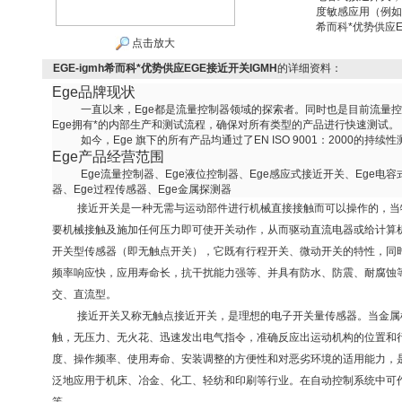
度敏感应用（例如
希而科*优势供应E
点击放大
EGE-igmh希而科*优势供应EGE接近开关IGMH
的详细资料：
Ege
品牌现状
一直以来，
Ege
都是流量控制器领域的探索者。
同时也是目前流量控
Ege
拥有*的内部生产和测试流程，确保对所有类型的产品进行快速测试。
如今，
Ege
旗下的所有产品均通过了
EN ISO 9001
：
2000
的持续性
Ege
产品经营范围
Ege
流量控制器、
Ege
液位控制器、
Ege
感应式接近开关、
Ege
电容
器、
Ege
过程传感器、
Ege
金属探测器
接近开关是一种无需与运动部件进行机械直接接触而可以操作的
，当
要机械接触及施加任何压力即可使开关动作，从而驱动直流电器或给计算
开关型传感器（即无触点开关），它既有行程开关、微动开关的特性，同
频率响应快，应用寿命长，抗干扰能力强等、并具有防水、防震、耐腐蚀
交、直流型。
接近开关又称无触点接近开关，是理想的电子开关量传感器。当金属
触，无压力、无火花、迅速发出电气指令，准确反应出运动机构的位置和
度、操作频率、使用寿命、安装调整的方便性和对恶劣环境的适用能力，
泛地应用于机床、冶金、化工、轻纺和印刷等行业。在自动控制系统中可