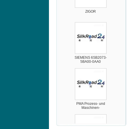
ZIGOR
SIEMENS 6SB2073-
5BA00-0AA0
PMA Prozess- und
Maschinen-
Automation GmbH