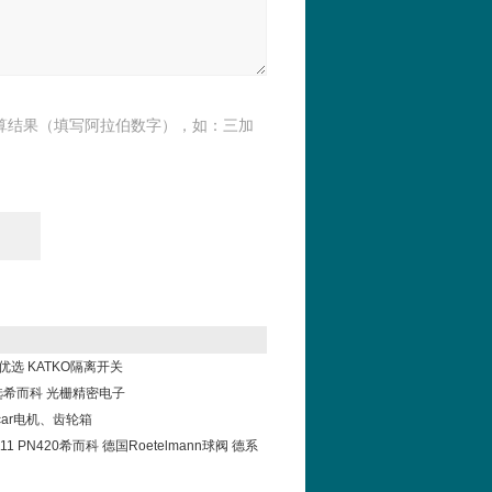
算结果（填写阿拉伯数字），如：三加
科优选 KATKO隔离开关
el选希而科 光栅精密电子
car电机、齿轮箱
11111 PN420希而科 德国Roetelmann球阀 德系