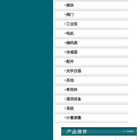
+
模块
+
阀门
+
工业泵
+
电机
+
编码器
Belimo SF24A-
SR+KH-AFB AF24-
MFT
+
传感器
+
配件
+
光学仪器
+
其他
+
希而科
德国HBM
+
通用设备
+
系统
+
计量测量