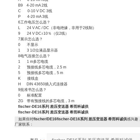
B9 4-20 mA 2
线
C 0-10 V DC 3
线
P 4-20 mA 3
线
6
工作电压怎么选？
L 24 V AC / DC
（非电绝缘，非用于
2
线制）
9 24 V DC
±
10
％（仅
2
线）
7
展示怎么选？
0
不显示
1 3 1/2
位液晶显示器
8
电气连接怎么选？
1 1 m
多芯电缆
2
预接线多芯电缆，
2.5 m
5
预接线多芯电缆，
5 m
K
接线盒
H DIN 43650
插入式连接器
9
批准书怎么选？
0
标准配置
ZG
带有预接线的多芯电缆，
3 m
fischer-DE16系列 差压变送器 希而科诚供
fischer-DE16系列 差压变送器 希而科诚供
如果你对
fischer/DE16fischer-DE16系列 差压变送器 希而科诚供
感兴趣
厂家联系：