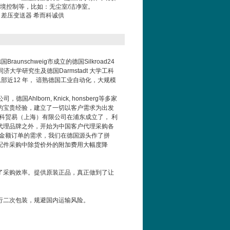
境控制等，比如：无尘室/洁净室。
6系列 差压变送器 希而科诚供
德国
Braunschweig
市成立的德国
Silkroad24
同济大学研究生及德国
Darmstadt
大学工科
总部近
12
年，
谙熟德国工业自动化，大规模
公司，德国
Ahlborn, Knick, honsberg
等多家
的宝贵经验，建立了一切以客户需求为出发
科贸易（上海）有限公司在浦东成立了，
利
代理品牌之外，开始为中国客户代理采购各
金额订单的需求，我们在德国源头作了拼
配件采购中除货价外的附加费用大幅度降
了采购效率。提供
原装正品，真正做到了让
行二次包装，规避国内运输风险。