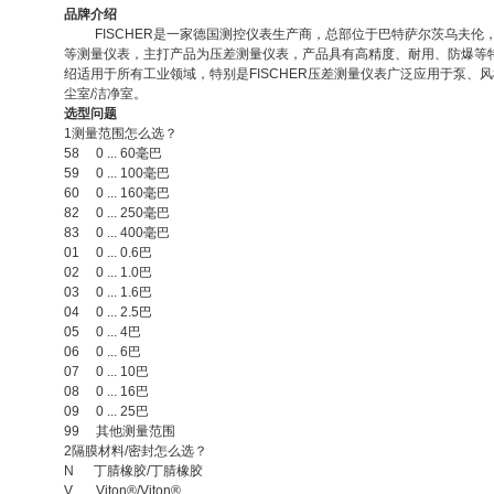
品牌介绍
FISCHER
是一家德国测控仪表生产商，总部位于巴特萨尔茨乌夫伦
等测量仪表，主打产品为压差测量仪表，产品具有高精度、耐用、防爆等
绍适用于所有工业领域，特别是
FISCHER
压差测量仪表广泛应用于泵、风
尘室
/
洁净室。
选型问题
1
测量范围怎么选？
58 0 ... 60
毫巴
59 0 ... 100
毫巴
60 0 ... 160
毫巴
82 0 ... 250
毫巴
83 0 ... 400
毫巴
01 0 ... 0.6
巴
02 0 ... 1.0
巴
03 0 ... 1.6
巴
04 0 ... 2.5
巴
05 0 ... 4
巴
06 0 ... 6
巴
07 0 ... 10
巴
08 0 ... 16
巴
09 0 ... 25
巴
99
其他测量范围
2
隔膜材料
/
密封怎么选？
N
丁腈橡胶
/
丁腈橡胶
V Viton®/Viton®