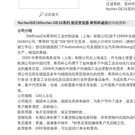
过滤系统、室内环
fischer-DE1
点击放大
fischer/DE16fischer-DE16系列 差压变送器 希而科诚供
的详细资料：
公司介绍
SilkRoad24(
希而科工业控制设备（上海）有限公司
)
源于
1999
年在
GmbH
公司
,
“希而科”也是“
Silk
”的中文音译，
创始人
CHEN GANG
（拥有
硕士学位）曾任职德国西门子
Automotive
公司及德国大众汽车
Wolfsburg
生产，物流的奥秘。
2005
年希而科商务咨询（上海）有限公司在上海成立，作为瑞士
堡盟
欧洲公司的中国代理，希而科公司攒下了如何服务于中国工业自动化行业
点的服务宗旨。
2006
年为顺应中国客户对德国工业品零配件的需求，希而
用公司总部在德国及多年与德国供应商贸易来往的优势，希而科公司在其
行各业
-
主要是工业自动化及仪器仪表行业所需的备品备件。为适应客户小
单，集中代理采购，仓储，出欧盟集中报关等创新，让中国客户在欧洲零
低。
公司规模：
100
人左右
公司模式：德国本土采购，德国仓库拼单操作，为客户节约了成本，提高
客户服务满意，采购放心。
航班周期：每天安排航班，保证货物时效，
货物包装：长期以来积累了大量货物运输包装经验，所有货物均在国内进
售后服务：客服，返修集中操作，*的售后系统确保客户无后顾之忧。
处理效率：
ERP
系统做单，可以提供订单全程查询。