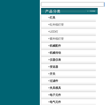
+
灯具
+
红外线灯管
+
LED灯
+
紫外线灯管
+
机械配件
+
机械传动
+
仪器仪表
+
变送器
+
开关
+
过滤件
+
夹具模具
+
电子元件
+
电气元件