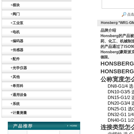
+
模块
+
阀门
点击
ZIGOR
Honsberg *WR1
+
工业泵
品牌介绍
+
电机
Honsberg
的产品被
+
编码器
药、化工、机械制
的产品通过了
ISO9
+
传感器
Honsberg(
豪斯派
德国。
+
配件
HONSBERG
SIEMENS 6SB2073-
+
光学仪器
5BA00-0AA0
HONSBERG
+
其他
公称宽度怎
+
希而科
DN8-G1/4
DN10-G3/5
+
通用设备
DN15-G1/2
DN20-G3/4
+
系统
DN25-G1
选
PMA Prozess- und
+
计量测量
DN32-G1 1/
Maschinen-
DN40-G1 1/
Automation GmbH
连接类型怎