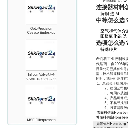
内螺纹 选
G
连接器材料
黄铜 选
M
中等怎么选
OptoPrecision
Cesyco Endoskop
空气和气体介
HTO 38 内窥镜
阳极氧化铝 
选项怎么选
特殊膜片
希而科工业控制设
代理商，自
2008
年
目前公司已具有业务
Inficon Valve型号
型，技术解答和售后
VSA016-X 250-255
同时，我公司还具有
1
、总部位于德国
,
享
2
、德国公司集
3
、每周四从德
4
、产品可修或
5
、不易寻找品
6
、只要是欧洲
希而科供应Honsbe
MSE Filterpressen
希而科供应Honsbe
GmbH
如果你对
Honsber