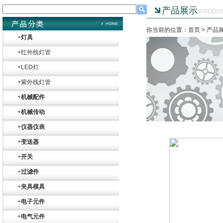
产品展示
PRODU
你当前的位置：首页 >
产品
+
灯具
+
红外线灯管
+
LED灯
+
紫外线灯管
Belimo SF24A-
+
机械配件
SR+KH-AFB AF24-
MFT
+
机械传动
+
仪器仪表
+
变送器
+
开关
德国HBM
+
过滤件
+
夹具模具
+
电子元件
+
电气元件