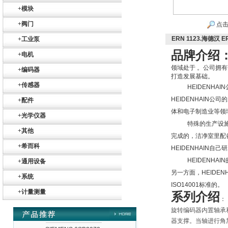
+
模块
+
阀门
点击
ERN 1123.海德汉
+
工业泵
品牌介绍
+
电机
德国HBM
领域处于
。公司拥有
+
编码器
打造发展基础。
+
传感器
HEIDENHAIN
HEIDENHAIN
公司的
+
配件
体和电子制造业等领
+
光学仪器
特殊的生产设
+
其他
完成的，洁净室里配
ZIGOR
+
希而科
HEIDENHAIN
自己研
HEIDENHAIN
+
通用设备
另一方面，
HEIDEN
+
系统
ISO14001
标准的。
+
计量测量
系列介绍
：
旋转编码器内置轴承
器支撑。当轴进行角
SIEMENS 6SB2073-