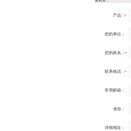
家联系：
Inficon Valve型号
VSA016-X 250-255
产品：
您的单位：
您的姓名：
MSE Filterpressen
GmbH
联系电话：
常用邮箱：
DRAGER氧气检测仪
氧气浓度
省份：
25%POLYTRON
3000 22V
详细地址：