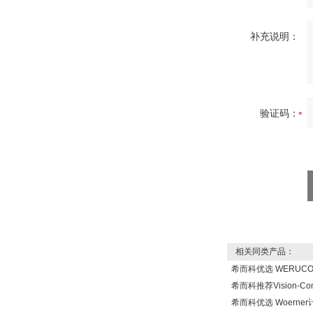
补充说明：
W.Soehngen GmbH
验证码：
Belimo SF24A-
SR+KH-AFB AF24-
MFT
相关同类产品：
德国HBM
希而科优选 WERUC
希而科推荐Vision-Co
希而科优选 Woern