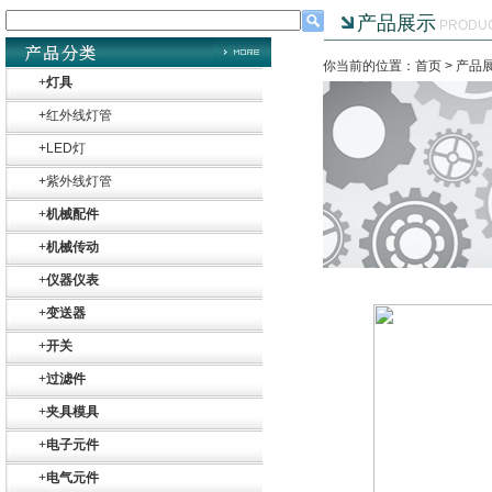
产品展示
PRODU
你当前的位置：首页 >
产品
+
灯具
+
红外线灯管
+
LED灯
+
紫外线灯管
+
机械配件
+
机械传动
+
仪器仪表
+
变送器
+
开关
+
过滤件
+
夹具模具
Belimo SF24A-
+
电子元件
SR+KH-AFB AF24-
MFT
+
电气元件