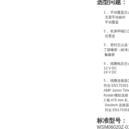
选型问题：
VSA016-X 250-255
1，
手动覆盖怎
无需手动操作
手动覆盖
2，
机身和端口
仅墨盒
MSE Filterpressen
3，
密封怎么选
GmbH
丁腈橡胶（标准
氟橡胶
4，
线圈电压怎
12 V DC
24 V DC
5，
线圈连接器
符合
EN175301
DRAGER氧气检测仪
AMP Junior Tim
氧气浓度
Kostal
螺纹连接
25%POLYTRON
2
根
475 mm
长
3000 22V
Deutsch
连接器
符合
EN175301
标准型号：
WSM06020Z-0