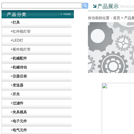
产品展示
PRODU
你当前的位置：首页 >
产品
+
灯具
+
红外线灯管
+
LED灯
+
紫外线灯管
+
机械配件
+
机械传动
+
仪器仪表
+
变送器
+
开关
+
过滤件
Belimo SF24A-
+
夹具模具
SR+KH-AFB AF24-
MFT
+
电子元件
+
电气元件