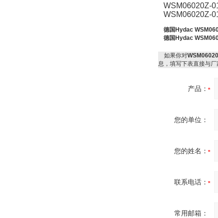
WSM06020Z-0
W.Soehngen GmbH
WSM06020Z-0
德国Hydac WSM0
德国Hydac WSM0
如果你对
WSM0602
息，填写下表直接与厂
产品：
Belimo SF24A-
SR+KH-AFB AF24-
MFT
您的单位：
您的姓名：
德国HBM
联系电话：
常用邮箱：