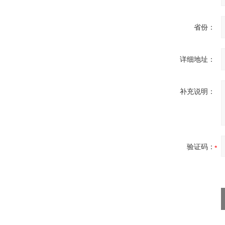
省份：
ZIGOR
详细地址：
补充说明：
SIEMENS 6SB2073-
5BA00-0AA0
验证码：
PMA Prozess- und
Maschinen-
Automation GmbH