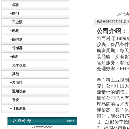
+
模块
+
阀门
点击
WSM06020Z-01-
+
工业泵
德国HBM
公司介绍：
+
电机
希而科
于
1999
+
编码器
仪表，备品备件
+
传感器
航班周期：每天
装经验，所有货
+
配件
售后服务：客服
+
光学仪器
处理效率：
ER
ZIGOR
+
其他
希而科工业控制
+
希而科
克）公司中国大
+
通用设备
流量计的销售，
目前公司已具有
+
系统
理品牌的技术支
+
计量测量
评价高，客户体
同时，我公司还
SIEMENS 6SB2073-
5BA00-0AA0
1
、总部位于德
2
、德国公司集