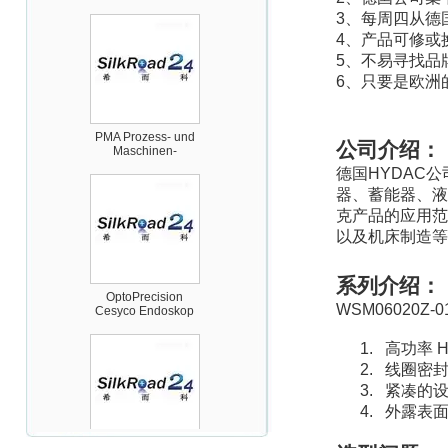
3
、每周四从德
4
、产品可修或
5
、不易寻找品
6
、只要是欧洲
PMA Prozess- und
Maschinen-
公司介绍：
Automation GmbH
德国
HYDAC
公
器、蓄能器、液
克产品的应用范
以及机床制造等
OptoPrecision
系列介绍：
Cesyco Endoskop
HTO 38 内窥镜
WSM06020Z-0
1.
高功率
H
2.
线圈密
3.
紧凑的
4.
外露表
Inficon Valve型号