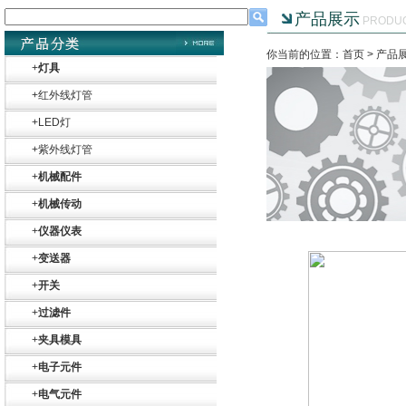
产品展示
PRODU
你当前的位置：首页 >
产品
+
灯具
+
红外线灯管
+
LED灯
+
紫外线灯管
+
机械配件
+
机械传动
+
仪器仪表
+
变送器
+
开关
+
过滤件
+
夹具模具
Belimo SF24A-
SR+KH-AFB AF24-
MFT
+
电子元件
+
电气元件