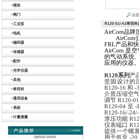
+
模块
+
阀门
点击
R120-01/-A2希
+
工业泵
德国HBM
AirCom
品牌
+
电机
AirCom
+
编码器
FRL
产品和快
AirCom
是空
+
传感器
的气动系统
+
配件
应用的仪器
+
光学仪器
R120
系列
产
ZIGOR
+
其他
坚固设计的
R120-16
和
-
+
希而科
介质压缩空
+
通用设备
调节
R120-01
R120-04
至
-
+
系统
R120-16/-24/
+
计量测量
泄压功能
R12
仪表端口
R12
SIEMENS 6SB2073-
提供一个螺塞
5BA00-0AA0
用于低至
-20 