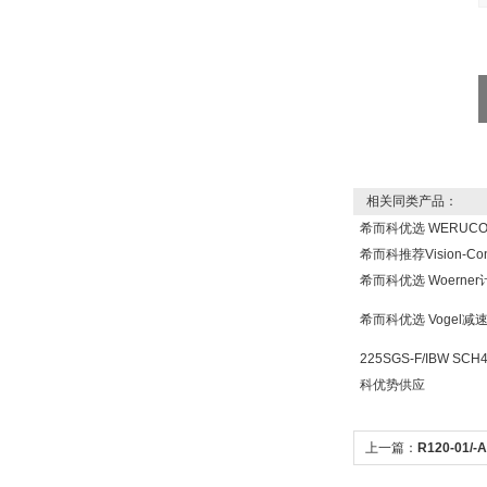
OptoPrecision
Cesyco Endoskop
HTO 38 内窥镜
相关同类产品：
希而科优选 WERUC
希而科推荐Vision-Co
Inficon Valve型号
希而科优选 Woern
VSA016-X 250-255
希而科优选 Vogel
225SGS-F/IBW SCH
科优势供应
MSE Filterpressen
上一篇：
R120-01/
GmbH
系列压力调节器