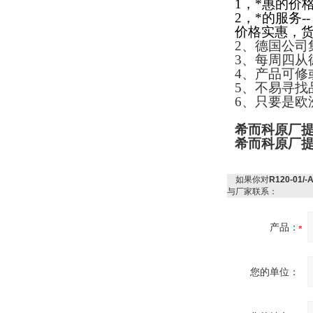
1
，*惠的价格
2
，*的服务--
W.Soehngen GmbH
价格实惠，
2
、德国公司
3
、每周四从
4
、产品可修
5
、不易寻找
6
、只要是欧
希而科原厂提供
Belimo SF24A-
SR+KH-AFB AF24-
希而科原厂提供
MFT
如果你对
R120-01
与厂家联系：
产品：
德国HBM
您的单位：