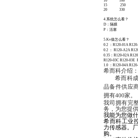
10
160
VSA016-X 250-255
15
250
20
330
4.
系统怎么看？
D
：隔膜
P
：活塞
5.Kv
值怎么看？
0.2
：
R120-01A R120
MSE Filterpressen
0.2
：
R120-A2A R12
GmbH
0.35
：
R120-02A R120
R120-03C R120-03E
1.0
：
R120-04A R120
希而科介绍
希而科
品备件供应
拥有
400
家。
DRAGER氧气检测仪
氧气浓度
我司拥有完
25%POLYTRON
务，为您提
3000 22V
我能为您做
希而科工业控
力传感器。
购。