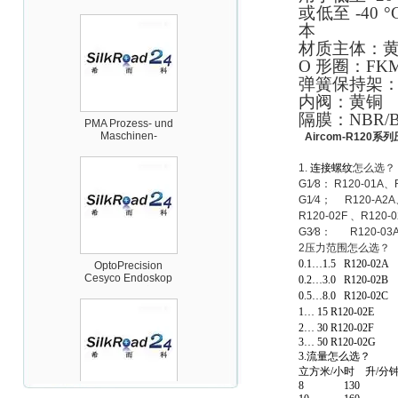
或低至
-40 °C
本
材质主体：
O
形圈：
FK
弹簧保持架
内阀：黄铜
PMA Prozess- und
隔膜：
NBR/
Maschinen-
Automation GmbH
Aircom-R120
系列
1.
连接螺纹
怎么选？
G1
⁄
8
：
R120-01A
、
G1
⁄
4
；
R120-A2A
R120-02F
、
R120-
G3
⁄
8
：
R120-03
2
压力范围怎么选？
OptoPrecision
Cesyco Endoskop
0.1
…
1.5
R120-02A
HTO 38 内窥镜
0.2
…
3.0
R120-02B
0.5
…
8.0
R120-02C
1
…
15 R120-02E
2
…
30 R120-02F
3
…
50 R120-02G
3.
流量怎么选？
立方米
/
小时
升
/
分
8
130
Inficon Valve型号