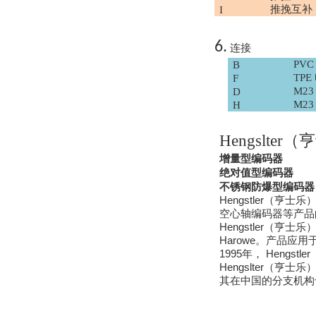
推挽互补
I
6.
连接
OptoPrecision
Cesyco Endoskop
PV
B
HTO 38 内窥镜
TP
F
M2
D
M2
H
Hengslter
（亨
增量型编码器
Inficon Valve型号
绝对值型编码器
VSA016-X 250-255
不锈钢防爆型编码器
Hengstler
（亨士乐
空心轴编码器等产品
Hengstler
（亨士乐
Harowe
。产品应用
1995
Hengstler
年，
Hengslter
（亨士乐
MSE Filterpressen
其在中国的分支机构
GmbH