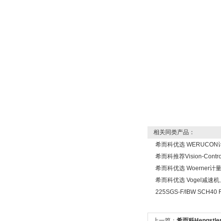
SIEMENS 6SB2073-
5BA00-0AA0
PMA Prozess- und
Maschinen-
Automation GmbH
相关同类产品：
希而科优选 WERUCO
希而科推荐Vision-Cont
OptoPrecision
Cesyco Endoskop
希而科优选 Woerner
HTO 38 内窥镜
希而科优选 Vogel减速
225SGS-F/IBW SCH4
上一篇：
希而科Hengstler