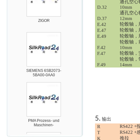
通孔空心
D.32
10mm
ZIGOR
通孔空心
D.37
12mm
轮毂轴，
E.42
轮毂轴，
E.47
轮毂轴，
E.49
轮毂轴，
F.42
10mm
轮毂轴，
F.47
轮毂轴，
SIEMENS 6SB2073-
F.49
14mm
5BA00-0AA0
PMA Prozess- und
Maschinen-
5.
输出
Automation GmbH
RS422 
R
RS422 
T
推拉
K