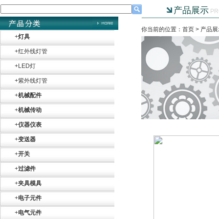
产品展示
PR
你当前的位置：首页 >
产品展
+
灯具
+
红外线灯管
+
LED灯
+
紫外线灯管
+
机械配件
+
机械传动
+
仪器仪表
+
变送器
+
开关
+
过滤件
+
夹具模具
+
电子元件
+
电气元件