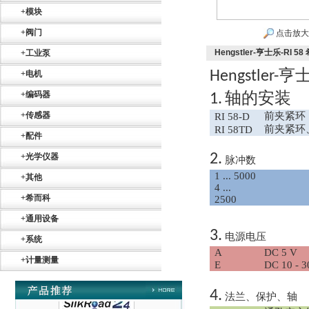
+
模块
+
阀门
点击放大
Hengstler-亨士乐-RI 
+
工业泵
亨
Hengstler-
+
电机
轴的安装
+
编码器
1.
Belimo SF24A-
+
传感器
前夹紧环
RI 58-D
SR+KH-AFB AF24-
前夹紧环
RI 58TD
MFT
+
配件
2.
+
光学仪器
脉冲数
1 ... 5000
+
其他
4 ...
+
希而科
2500
+
通用设备
德国HBM
3.
电源电压
+
系统
A
DC 5 V
+
计量测量
E
DC 10 - 3
4.
法兰、保护、轴