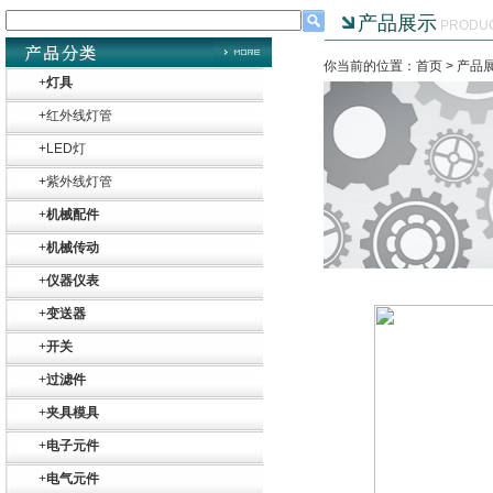
产品展示
PRODU
你当前的位置：首页 >
产品
+
灯具
+
红外线灯管
+
LED灯
+
紫外线灯管
+
机械配件
+
机械传动
+
仪器仪表
+
变送器
+
开关
+
过滤件
+
夹具模具
+
电子元件
+
电气元件