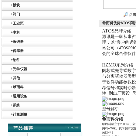
+
模块
+
阀门
点击
希而科优势ATOS阿
+
工业泵
ATOS
品牌介绍
+
电机
源讯是一家从事咨
+
编码器
理，以“客户的
Belimo SF24A-
讯公司（
ATOSORI
+
传感器
SR+KH-AFB AF24-
会的全球合作伙伴
MFT
+
配件
RZMO
系列介绍
+
光学仪器
阀芯式先导式数字
与分离驱动器类
+
其他
于软件功能参数设
+
希而科
考信号和实时诊断
性
到出厂预设
+
通用设备
德国HBM
+
系统
型号解析
+
计量测量
希而科介绍
希而科成立于
年，立
2005
拥有
家。我司拥有完
400
的目标！