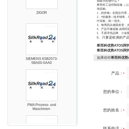
我能为您做什么？
希而科工业控制设备（上海
ZIGOR
询采购。
，的价格-- 全国总代理
1
，*的服务--
技术销售，
2
中采购，统一清关。
、每周四从德国发货，
3
、产品可修或换
由我司
4
,
、不易寻找品牌、小金
5
6、只要是欧洲的产
希而科优势ATOS阿
希而科优势ATOS阿
SIEMENS 6SB2073-
如果你对
希而科优势
5BA00-0AA0
产品：
您的单位：
PMA Prozess- und
Maschinen-
Automation GmbH
您的姓名：
联系电话：